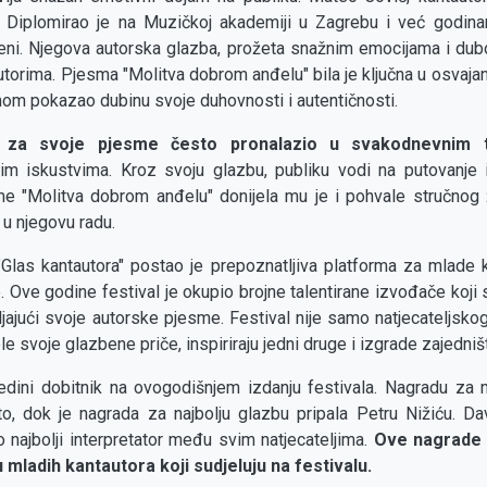
 Diplomirao je na Muzičkoj akademiji u Zagrebu i već godin
eni. Njegova autorska glazba, prožeta snažnim emocijama i dub
orima. Pjesma "Molitva dobrom anđelu" bila je ključna u osvajanj
om pokazao dubinu svoje duhovnosti i autentičnosti.
ju za svoje pjesme često pronalazio u svakodnevnim 
im iskustvima. Kroz svoju glazbu, publiku vodi na putovanje i
e "Molitva dobrom anđelu" donijela mu je i pohvale stručnog ži
 u njegovu radu.
Glas kantautora" postao je prepoznatljiva platforma za mlade 
e. Ove godine festival je okupio brojne talentirane izvođače koji 
jajući svoje autorske pjesme. Festival nije samo natjecateljskog 
le svoje glazbene priče, inspiriraju jedni druge i izgrade zajedni
edini dobitnik na ovogodišnjem izdanju festivala. Nagradu za na
, dok je nagrada za najbolju glazbu pripala Petru Nižiću. Da
o najbolji interpretator među svim natjecateljima.
Ove nagrade 
u mladih kantautora koji sudjeluju na festivalu.