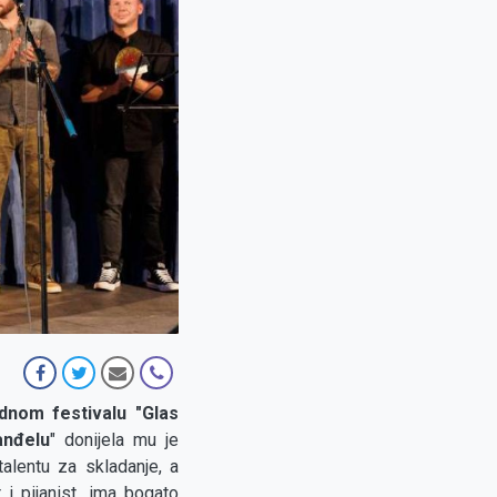
dnom festivalu "Glas
anđelu
" donijela mu je
talentu za skladanje, a
i pijanist, ima bogato