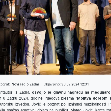
tograf
Novi radio Zadar
Objavljeno:
30.09.2024 12:31
ntautor iz Zadra,
osvojio je glavnu nagradu na međunaro
 u Zadru 2024. godine. Njegova pjesma "
Molitva dobrom 
autorsku izvedbu. Jović je poznat po iznimnoj muzikalnosti i 
ja snažan emotivni dojam na publiku. Mateo Jović, kantautor 