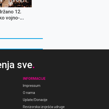
držano 12.
ko vojno-
eno hodočašće
enja sve
.
INFORMACIJE
Impressum
O nama
Uplate/Donacije
Revizorska izvješća udruge