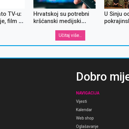
ato TV-u:
Hrvatskoj su potrebni
U Sinju o
e, film o
kršćanski medijski
pokrajins
skom i
sadržaji
redarstv
a
Učitaj više...
Dobro mij
NAVIGACIJA
Vijesti
Kalendar
Web shop
Oglašavanje