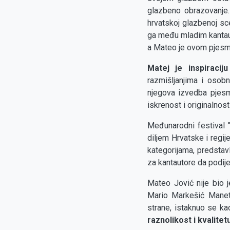
glazbeno obrazovanje.
hrvatskoj glazbenoj sc
ga među mladim kantaut
a Mateo je ovom pjesm
Matej je inspiraci
razmišljanjima i osobn
njegova izvedba pjesm
iskrenost i originalnost
Međunarodni festival "
diljem Hrvatske i regij
kategorijama, predstavl
za kantautore da podije
Mateo Jović nije bio j
Mario Markešić Maneto
strane, istaknuo se ka
raznolikost i kvalitet