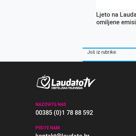
Ljeto na Laud
omiljene emisij
Ignaciju Lojol
koncert Oliver
Dragojevića
Još iz rubrike:
NAZOVITE NAS
00385 (0)1 78 88 592
PIŠITE NAM