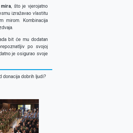
 mira
, što je vjerojatno
jesmu izražavao vlastitu
jim mirom. Kombinacija
zdvaja.
rada bit će mu dodatan
repoznatljiv po svojoj
datno je osigurao svoje
d donacija dobrih ljudi?