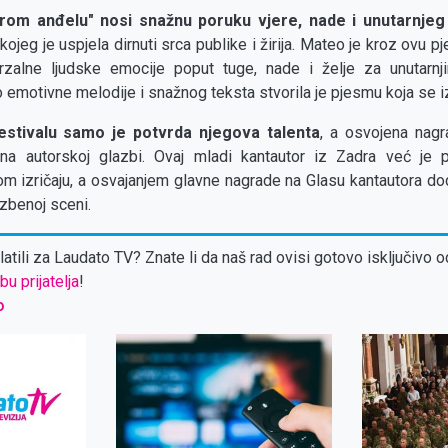
rom anđelu" nosi snažnu poruku vjere, nade i unutarnjeg
ojeg je uspjela dirnuti srca publike i žirija. Mateo je kroz ovu p
erzalne ljudske emocije poput tuge, nade i želje za unutarn
 emotivne melodije i snažnog teksta stvorila je pjesmu koja se i
estivalu samo je potvrda njegova talenta
, a osvojena nag
d na autorskoj glazbi. Ovaj mladi kantautor iz Zadra već je p
nom izričaju, a osvajanjem glavne nagrade na Glasu kantautora do
zbenoj sceni.
atili za Laudato TV? Znate li da naš rad ovisi gotovo isključivo o
bu prijatelja
!
o