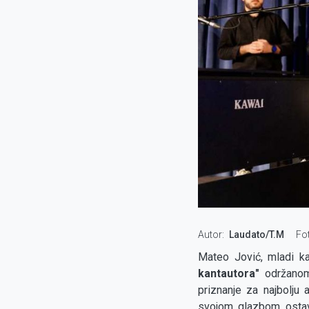
Autor
Laudato/T.M
Fo
Mateo Jović, mladi ka
kantautora"
održanom
priznanje za najbolju 
svojom glazbom ostavl