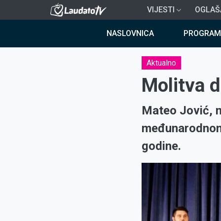
Skoči
VIJESTI
OGLAŠ
na
Breadcrumb
glavni
NASLOVNICA
PROGRAM
sadržaj
Aktualno
Molitva 
Mateo Jović, m
međunarodnom 
godine.