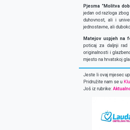
Pjesma "Molitva dob
jedan od razloga zbog k
duhovnost, ali i univ
jednostavne, ali duboko
Matejov uspjeh na f
poticaj za daljnji ra
originalnosti i glazbe
mjesto na hrvatskoj gla
Jeste li ovaj mjesec upl
Pridružite nam se u
Klu
Još iz rubrike:
Aktualn