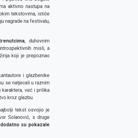
ama aktivno nastupa na
okim tekstovima, ističe
u nagrade na festivalu,
trenutcima
, duhovnim
ntrospektivnih misli, a
rija koji je prepoznao
kantautore i glazbenike
su se natjecali u raznim
karaktera, već i prilika
štvo kroz glazbu.
jbolji tekst osvojio je
vor Solanović, s druge
dodatno su pokazale