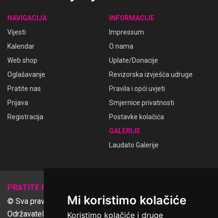
NAVIGACIJA
INFORMACIJE
Vijesti
Impressum
Kalendar
O nama
Web shop
Uplate/Donacije
Oglašavanje
Revizorska izvješća udruge
Pratite nas
Pravila i opći uvjeti
Prijava
Smjernice privatnosti
Registracija
Postavke kolačića
GALERIJE
Laudato Galerije
𝕏
PRATITE NAS
Mi koristimo kolačiće
© Sva prava pridržana Udruga Ime dobrote
Održavatelj Netcom d.o.o., Riva 6, Rijeka
Koristimo kolačiće i druge