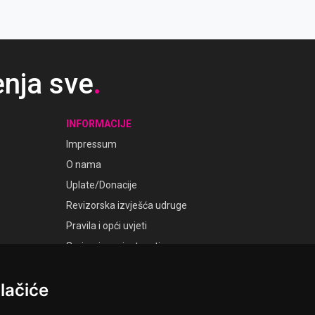
enja sve
.
INFORMACIJE
Impressum
O nama
Uplate/Donacije
Revizorska izvješća udruge
Pravila i opći uvjeti
Smjernice privatnosti
Postavke kolačića
lačiće
GALERIJE
Laudato Galerije