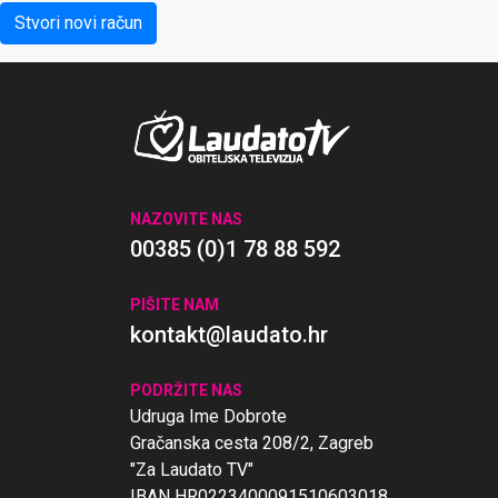
NAZOVITE NAS
00385 (0)1 78 88 592
PIŠITE NAM
kontakt@laudato.hr
PODRŽITE NAS
Udruga Ime Dobrote
Gračanska cesta 208/2, Zagreb
"Za Laudato TV"
IBAN HR0223400091510603018