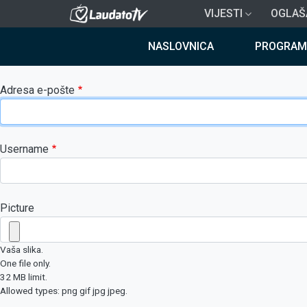
Skoči
VIJESTI
OGLAŠ
na
Breadcrumb
glavni
NASLOVNICA
PROGRAM
sadržaj
Adresa e-pošte
Username
Picture
Vaša slika.
One file only.
32 MB limit.
Allowed types: png gif jpg jpeg.