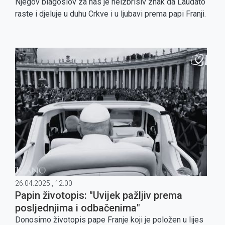
Njegov blagoslov za nas je neizbrisiv znak da Laudato
raste i djeluje u duhu Crkve i u ljubavi prema papi Franji.
26.04.2025., 12:00
Papin životopis: "Uvijek pažljiv prema
posljednjima i odbačenima"
Donosimo životopis pape Franje koji je položen u lijes