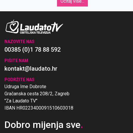
Učitaj više...
NAZOVITE NAS
00385 (0)1 78 88 592
PIŠITE NAM
kontakt@laudato.hr
PODRŽITE NAS
Udruga Ime Dobrote
Gračanska cesta 208/2, Zagreb
"Za Laudato TV"
IBAN HR0223400091510603018
Dobro mijenja sve
.