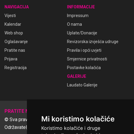
NAVIGACIJA
INFORMACIJE
Vijesti
Impressum
Kalendar
O nama
Web shop
Uplate/Donacije
Oglašavanje
Revizorska izvješća udruge
Pratite nas
Pravila i opći uvjeti
Prijava
Smjernice privatnosti
Registracija
Postavke kolačića
GALERIJE
Laudato Galerije
𝕏
PRATITE NAS
Mi koristimo kolačiće
© Sva prava pridržana Udruga Ime dobrote
Održavatelj Netcom d.o.o., Riva 6, Rijeka
Koristimo kolačiće i druge