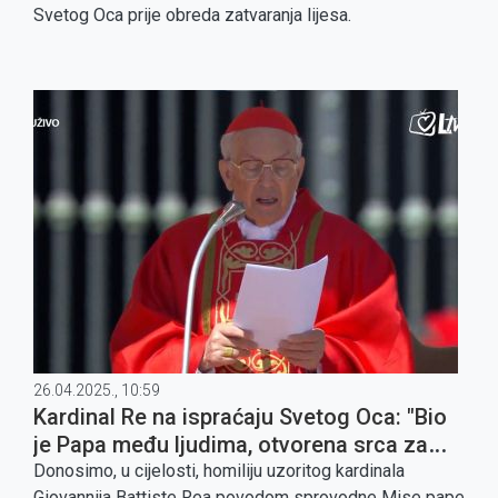
Svetog Oca prije obreda zatvaranja lijesa.
26.04.2025., 10:59
Kardinal Re na ispraćaju Svetog Oca: "Bio
je Papa među ljudima, otvorena srca za
sve"
Donosimo, u cijelosti, homiliju uzoritog kardinala
Giovannija Battiste Rea povodom sprovodne Mise pape