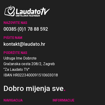
NAZOVITE NAS
00385 (0)1 78 88 592
PIŠITE NAM
kontakt@laudato.hr
PODRŽITE NAS
Udruga Ime Dobrote
Gračanska cesta 208/2, Zagreb
"Za Laudato TV"
IBAN HR0223400091510603018
Dobro mijenja sve
.
NAVIGACIJA
INFORMACIJE