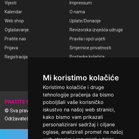
Vijesti
Impressum
Kalendar
O nama
Web shop
Uplate/Donacije
Oglašavanje
Revizorska izvješća udruge
Pratite nas
Pravila i opći uvjeti
Prijava
Smjernice privatnosti
Registracija
Postavke kolačića
GALERIJE
Laudato Galerije
Mi koristimo kolačiće
Koristimo kolačiće i druge
tehnologije praćenja da bismo
𝕏
PRATITE NAS
poboljšali vaše korisničko
iskustvo na našoj web stranici,
© Sva prava pridržana Udruga Ime dobrote
kako bismo vam prikazali
Održavatelj Netcom d.o.o., Riva 6, Rijeka
personalizirani sadržaj i ciljane
oglase, analizirali promet na našoj