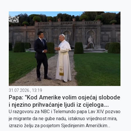
31.07.2026., 13:19
Papa: ''Kod Amerike volim osjećaj slobode
i njezino prihvaćanje ljudi iz cijeloga
svijeta''
U razgovoru za NBC i Telemundo papa Lav XIV. pozvao
je migrante da ne gube nadu, istaknuo vrijednost mira,
izrazio želju za posjetom Sjedinjenim Američkim