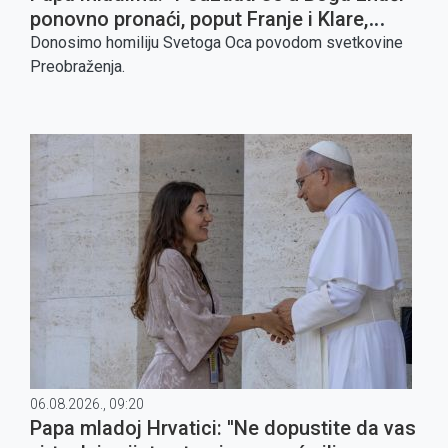
ponovno pronaći, poput Franje i Klare,
svijet braće i sestara koje treba cijeniti i
Donosimo homiliju Svetoga Oca povodom svetkovine
kojima treba služiti''
Preobraženja.
06.08.2026., 09:20
Papa mladoj Hrvatici: ''Ne dopustite da vas