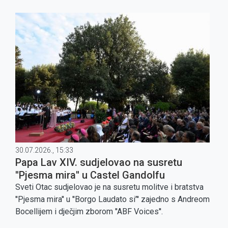
Državama te naglasio da je njegova služba u službi
cijele Crkve.
30.07.2026., 15:33
Papa Lav XIV. sudjelovao na susretu
''Pjesma mira'' u Castel Gandolfu
Sveti Otac sudjelovao je na susretu molitve i bratstva
''Pjesma mira'' u ''Borgo Laudato si’'' zajedno s Andreom
Bocellijem i dječjim zborom ''ABF Voices''.