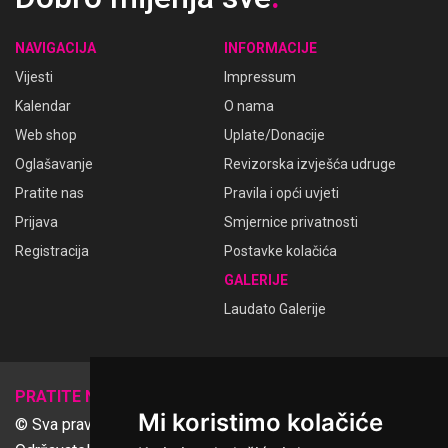
NAVIGACIJA
INFORMACIJE
Vijesti
Impressum
Kalendar
O nama
Web shop
Uplate/Donacije
Oglašavanje
Revizorska izvješća udruge
Pratite nas
Pravila i opći uvjeti
Prijava
Smjernice privatnosti
Registracija
Postavke kolačića
GALERIJE
Laudato Galerije
𝕏
PRATITE NAS
Mi koristimo kolačiće
© Sva prava pridržana Udruga Ime dobrote