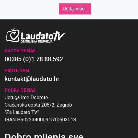
Učitaj više...
NAZOVITE NAS
00385 (0)1 78 88 592
PIŠITE NAM
kontakt@laudato.hr
PODRŽITE NAS
Udruga Ime Dobrote
Gračanska cesta 208/2, Zagreb
"Za Laudato TV"
IBAN HR0223400091510603018
Dobro mijenja sve
.