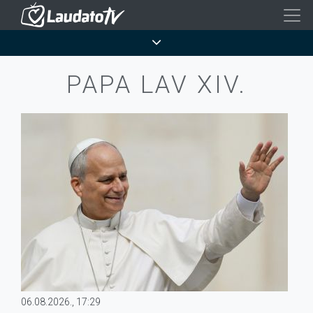
Skoči
na
Breadcrumb
glavni
sadržaj
PAPA LAV XIV.
06.08.2026., 17:29