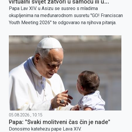
virtualni svijet zatvori u samoću ili u
površnost; njegujte stvarne odnose,
Papa Lav XIV. u Asizu se susreo s mladima
prijateljstva''
okupljenima na međunarodnom susretu ''GO! Franciscan
Youth Meeting 2026'' te odgovarao na njihova pitanja.
05.08.2026., 10:15
Papa: ''Svaki molitveni čas čin je nade''
Donosimo katehezu pape Lava XIV.