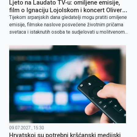
Ljeto na Laudato TV-u: omiljene emisije,
film o Ignaciju Lojolskom i koncert Olivera
Dragojevića
Tijekom srpanjskih dana gledatelji mogu pratiti omiljene
emisije, filmske naslove posvećene životnim pričama
svetaca i istaknutih osoba te sudjelovati u molitvenom
programu Mladifesta.
09.07.2027., 15:30
Hrvatskoj su potrebni kršćanski medijski