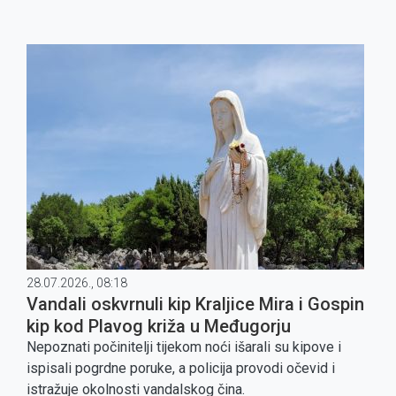
28.07.2026., 08:18
Vandali oskvrnuli kip Kraljice Mira i Gospin
kip kod Plavog križa u Međugorju
Nepoznati počinitelji tijekom noći išarali su kipove i
ispisali pogrdne poruke, a policija provodi očevid i
istražuje okolnosti vandalskog čina.