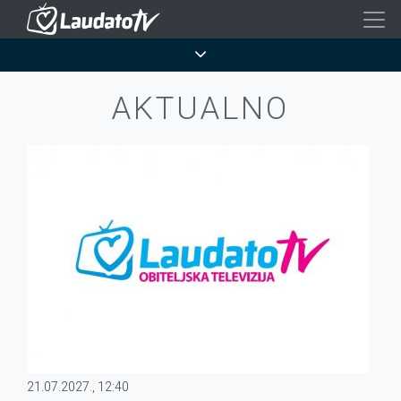
Skoči
na
Breadcrumb
glavni
sadržaj
AKTUALNO
21.07.2027., 12:40