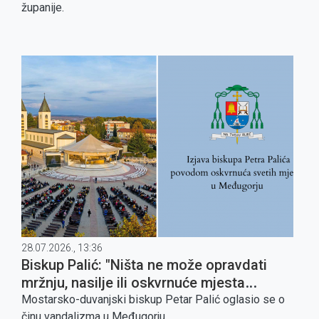
županije.
28.07.2026., 13:36
Biskup Palić: "Ništa ne može opravdati
mržnju, nasilje ili oskvrnuće mjesta
molitve"
Mostarsko-duvanjski biskup Petar Palić oglasio se o
činu vandalizma u Međugorju.