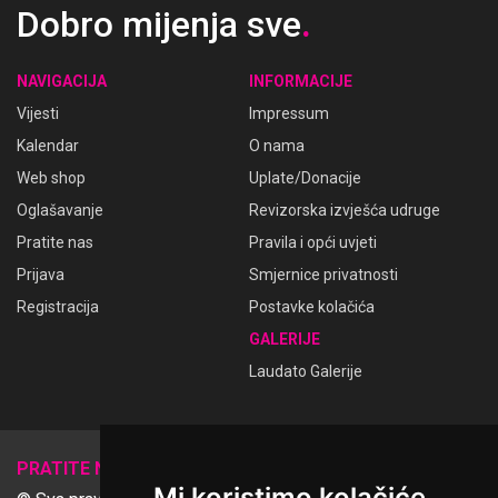
Dobro mijenja sve
.
NAVIGACIJA
INFORMACIJE
Vijesti
Impressum
Kalendar
O nama
Web shop
Uplate/Donacije
Oglašavanje
Revizorska izvješća udruge
Pratite nas
Pravila i opći uvjeti
Prijava
Smjernice privatnosti
Registracija
Postavke kolačića
GALERIJE
Laudato Galerije
𝕏
PRATITE NAS
Mi koristimo kolačiće