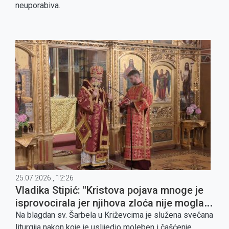
neuporabiva.
25.07.2026., 12:26
Vladika Stipić: ''Kristova pojava mnoge je
isprovocirala jer njihova zloća nije mogla
podnijeti susret s dobrotom i svjetlošću''
Na blagdan sv. Šarbela u Križevcima je služena svečana
liturgija nakon koje je uslijedio moleben i čašćenje