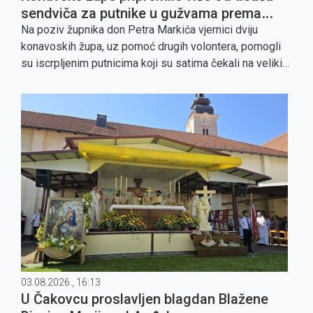
sendviča za putnike u gužvama prema
granici
Na poziv župnika don Petra Markića vjernici dviju
konavoskih župa, uz pomoć drugih volontera, pomogli
su iscrpljenim putnicima koji su satima čekali na velikim
vrućinama.
03.08.2026., 16:13
U Čakovcu proslavljen blagdan Blažene