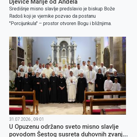
Djevice Marije od Anđela
Središnje misno slavlje predslavio je biskup Bože
Radoš koji je vjernike pozvao da postanu
''Porcijunkula'' – prostor otvoren Bogu i bližnjima.
31.07.2026., 09:01
U Opuzenu održano sveto misno slavlje
povodom Šestog susreta duhovnih zvanja