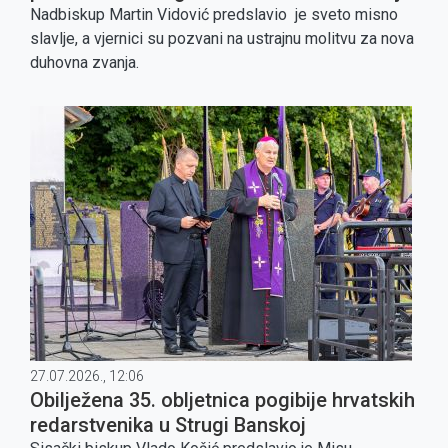
doline Neretve
Nadbiskup Martin Vidović predslavio je sveto misno
slavlje, a vjernici su pozvani na ustrajnu molitvu za nova
duhovna zvanja.
27.07.2026., 12:06
Obilježena 35. obljetnica pogibije hrvatskih
redarstvenika u Strugi Banskoj