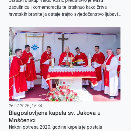
Sisački biskup Vlado Košić predslavio je Misu
zadušnicu i komemoraciju te istaknuo kako žrtva
hrvatskih branitelja ostaje trajno svjedočanstvo ljubavi
prema bližnjima i domovini.
26.07.2026., 16:34
Blagoslovljena kapela sv. Jakova u
Mošćenici
Nakon potresa 2020. godine kapela je postala