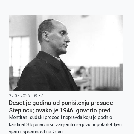
22.07.2026., 09:37
Deset je godina od poništenja presude
Stepincu; ovako je 1946. govorio pred
sudom
Montirani sudski proces i nepravda koju je podnio
kardinal Stepinac nisu zasjenili njegovu nepokolebljivu
vjeru i spremnost na žrtvu.