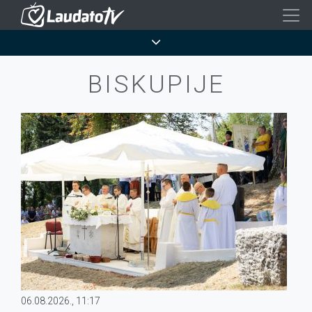
Skoči
na
Breadcrumb
glavni
sadržaj
BISKUPIJE
06.08.2026., 11:17