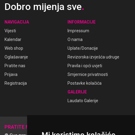
Dobro mijenja sve
.
NAVIGACIJA
INFORMACIJE
Vijesti
Impressum
Kalendar
O nama
Web shop
Uplate/Donacije
Oglašavanje
Revizorska izvješća udruge
Pratite nas
Pravila i opći uvjeti
Prijava
Smjernice privatnosti
Registracija
Postavke kolačića
GALERIJE
Laudato Galerije
𝕏
PRATITE NAS
Mi koristimo kolačiće