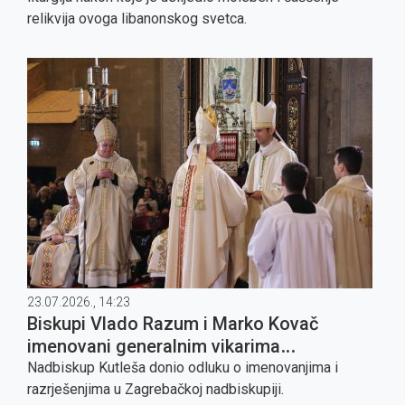
relikvija ovoga libanonskog svetca.
23.07.2026., 14:23
Biskupi Vlado Razum i Marko Kovač
imenovani generalnim vikarima
Zagrebačke nadbiskupije
Nadbiskup Kutleša donio odluku o imenovanjima i
razrješenjima u Zagrebačkoj nadbiskupiji.