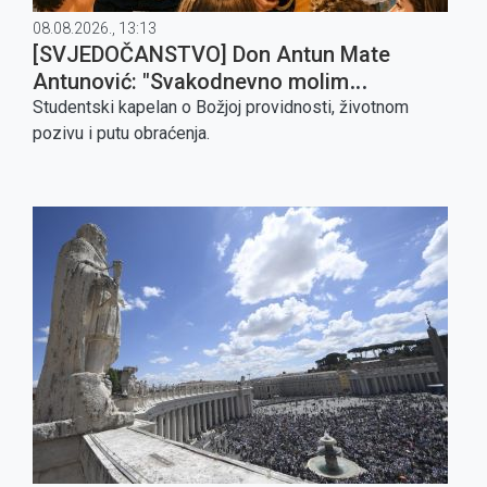
08.08.2026., 13:13
[SVJEDOČANSTVO] Don Antun Mate
Antunović: "Svakodnevno molim
Gospodina da me sve više preobražava i
Studentski kapelan o Božjoj providnosti, životnom
posvećuje u čovjeka po svome poniznome
pozivu i putu obraćenja.
Srcu"