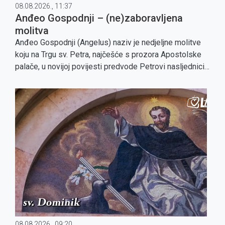
08.08.2026., 11:37
Anđeo Gospodnji – (ne)zaboravljena
molitva
Anđeo Gospodnji (Angelus) naziv je nedjeljne molitve
koju na Trgu sv. Petra, najčešće s prozora Apostolske
palače, u novijoj povijesti predvode Petrovi nasljednici.
Prvi ju je uveo papa Ivan XXIII. početkom 1959. godine.
08.08.2026., 09:20