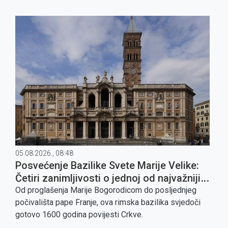
05.08.2026., 08:48
Posvećenje Bazilike Svete Marije Velike:
Četiri zanimljivosti o jednoj od najvažnijih
marijanskih crkava
Od proglašenja Marije Bogorodicom do posljednjeg
počivališta pape Franje, ova rimska bazilika svjedoči
gotovo 1600 godina povijesti Crkve.