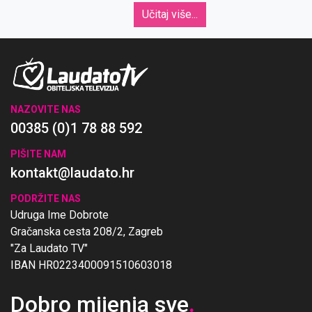
Učitaj više...
NAZOVITE NAS
00385 (0)1 78 88 592
PIŠITE NAM
kontakt@laudato.hr
PODRŽITE NAS
Udruga Ime Dobrote
Gračanska cesta 208/2, Zagreb
"Za Laudato TV"
IBAN HR0223400091510603018
Dobro mijenja sve
.