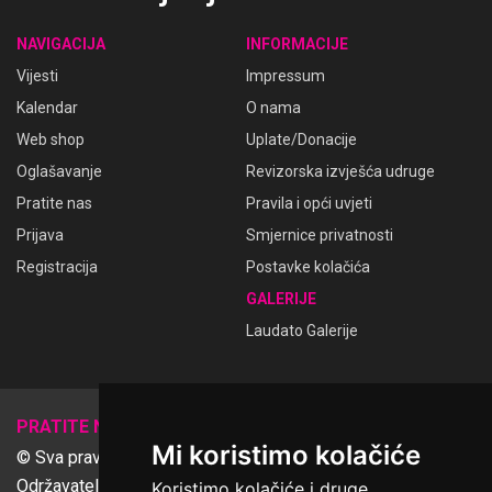
NAVIGACIJA
INFORMACIJE
Vijesti
Impressum
Kalendar
O nama
Web shop
Uplate/Donacije
Oglašavanje
Revizorska izvješća udruge
Pratite nas
Pravila i opći uvjeti
Prijava
Smjernice privatnosti
Registracija
Postavke kolačića
GALERIJE
Laudato Galerije
𝕏
PRATITE NAS
Mi koristimo kolačiće
© Sva prava pridržana Udruga Ime dobrote
Održavatelj Netcom d.o.o., Riva 6, Rijeka
Koristimo kolačiće i druge