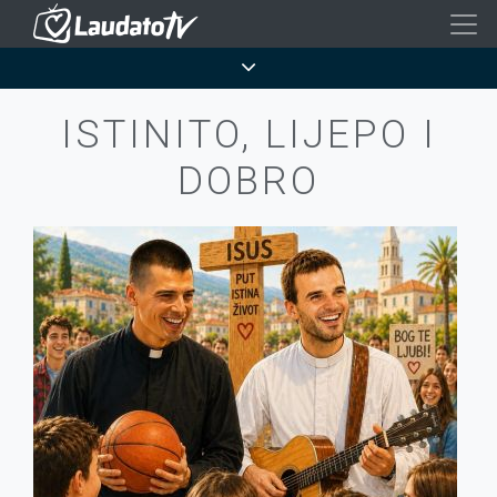
Skoči
na
Breadcrumb
glavni
sadržaj
ISTINITO, LIJEPO I
DOBRO