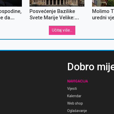
ospodine,
Posvećenje Bazilike
Molimo T
je da
Svete Marije Velike:
uredni vje
ve
Četiri zanimljivosti o
križeve''
jednoj od najvažnijih
Učitaj više...
marijanskih crkava
Dobro mij
NAVIGACIJA
Vijesti
Kalendar
Web shop
Oglašavanje