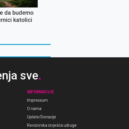
e da budemo
rnici katolici
enja sve
.
INFORMACIJE
Impressum
O nama
Uplate/Donacije
Revizorska izvješća udruge