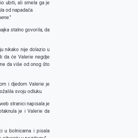
 ubiti, ali smela ga je
egla od napadača.
mene."
ajka stalno govorila, da
ju nikako nije dolazio u
di da će Valerie negdje
u ne da više od onog što
kom i djedom Valerie je
ožalila svoju odluku.
 web stranici napisala je
taknula je i Valerie da
ci u bolnicama i pisala