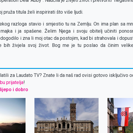
peration Dear Abby". Naučila je živjeti život i pretvoriti "negativnu
ruža titula želi inspirirati što više ljudi.
og razloga stavio i smjestio tu na Zemlju. On ima plan sa mno
majka i ja spašene. Želim Njega i svoju obitelj učiniti ponosn
 dogodilo i zna li moj otac da postojim, kad bi strahovala i dopu
e bih živjela svoj život. Bog me je tu poslao da činim velike
atili za Laudato TV? Znate li da naš rad ovisi gotovo isključivo o
bu prijatelja
!
 lijepo i dobro