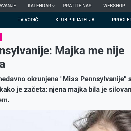
AVANJE
KALENDAR
PRATITE NAS
WEBSHOP
TV VODIČ
KLUB PRIJATELJA
PROGLE
sylvanije: Majka me nije
la
 nedavno okrunjena "Miss Pennsylvanije" 
kako je začeta: njena majka bila je silova
em.