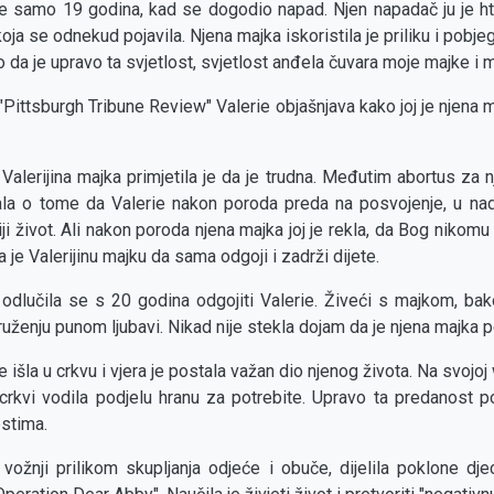
je samo 19 godina, kad se dogodio napad. Njen napadač ju je htio
oja se odnekud pojavila. Njena majka iskoristila je priliku i pobj
 da je upravo ta svjetlost, svjetlost anđela čuvara moje majke i 
Pittsburgh Tribune Review" Valerie objašnjava kako joj je njena m
Valerijina majka primjetila je da je trudna. Međutim abortus za n
jala o tome da Valerie nakon poroda preda na posvojenje, u na
iji život. Ali nakon poroda njena majka joj je rekla, da Bog nikom
 je Valerijinu majku da sama odgoji i zadrži dijete.
 odlučila se s 20 godina odgojiti Valerie. Živeći s majkom, ba
uženju punom ljubavi. Nikad nije stekla dojam da je njena majka p
e išla u crkvu i vjera je postala važan dio njenog života. Na svojoj
crkvi vodila podjelu hranu za potrebite. Upravo ta predanost po
estima.
vožnji prilikom skupljanja odjeće i obuče, dijelila poklone dje