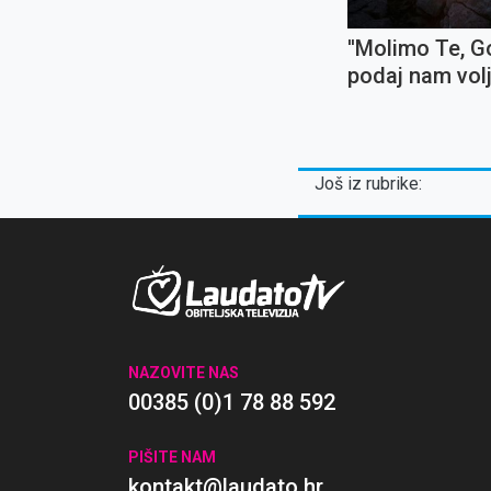
''Molimo Te, G
podaj nam vol
podnesemo s
neugodnosti i 
Još iz rubrike:
NAZOVITE NAS
00385 (0)1 78 88 592
PIŠITE NAM
kontakt@laudato.hr