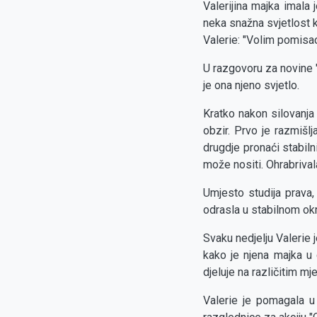
Valerijina majka imala 
neka snažna svjetlost k
Valerie: "Volim pomisao
U razgovoru za novine "
je ona njeno svjetlo.
Kratko nakon silovanja 
obzir. Prvo je razmišl
drugdje pronaći stabiln
može nositi. Ohrabrivala
Umjesto studija prava,
odrasla u stabilnom okr
Svaku nedjelju Valerie j
kako je njena majka u 
djeluje na različitim mj
Valerie je pomagala u 