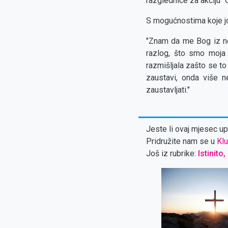
razglednice za akciju "O
S mogućnostima koje joj p
"Znam da me Bog iz nek
razlog, što smo moja 
razmišljala zašto se to
zaustavi, onda više n
zaustavljati."
Jeste li ovaj mjesec upl
Pridružite nam se u
Klu
Još iz rubrike:
Istinito,