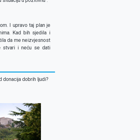
 situaciju u pozitivnu".
m. I upravo taj plan je
ima. Kad bih sjedila i
stila da me neizvjesnost
 stvari i neću se dati
d donacija dobrih ljudi?