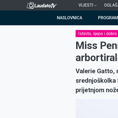
Skoči
VIJESTI
OGLAŠ
na
Breadcrumb
glavni
NASLOVNICA
PROGRAM
sadržaj
Istinito, lijepo i dobro
Miss Penn
arbortira
Valerie Gatto,
srednjoškolka 
prijetnjom nož