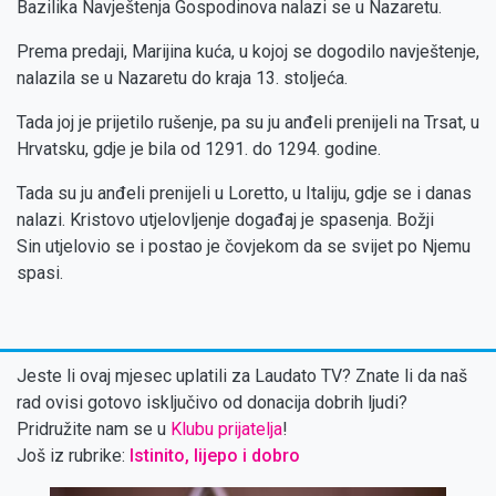
Bazilika Navještenja Gospodinova nalazi se u Nazaretu.
Prema predaji, Marijina kuća, u kojoj se dogodilo navještenje,
nalazila se u Nazaretu do kraja 13. stoljeća.
Tada joj je prijetilo rušenje, pa su ju anđeli prenijeli na Trsat, u
Hrvatsku, gdje je bila od 1291. do 1294. godine.
Tada su ju anđeli prenijeli u Loretto, u Italiju, gdje se i danas
nalazi. Kristovo utjelovljenje događaj je spasenja. Božji
Sin utjelovio se i postao je čovjekom da se svijet po Njemu
spasi.
Jeste li ovaj mjesec uplatili za Laudato TV? Znate li da naš
rad ovisi gotovo isključivo od donacija dobrih ljudi?
Pridružite nam se u
Klubu prijatelja
!
Još iz rubrike:
Istinito, lijepo i dobro