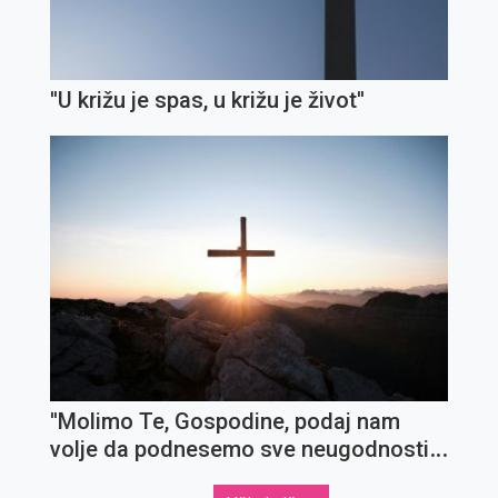
''U križu je spas, u križu je život''
''Molimo Te, Gospodine, podaj nam
volje da podnesemo sve neugodnosti i
križeve''