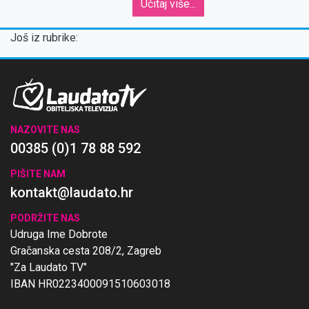
Učitaj više...
Još iz rubrike:
NAZOVITE NAS
00385 (0)1 78 88 592
PIŠITE NAM
kontakt@laudato.hr
PODRŽITE NAS
Udruga Ime Dobrote
Gračanska cesta 208/2, Zagreb
"Za Laudato TV"
IBAN HR0223400091510603018