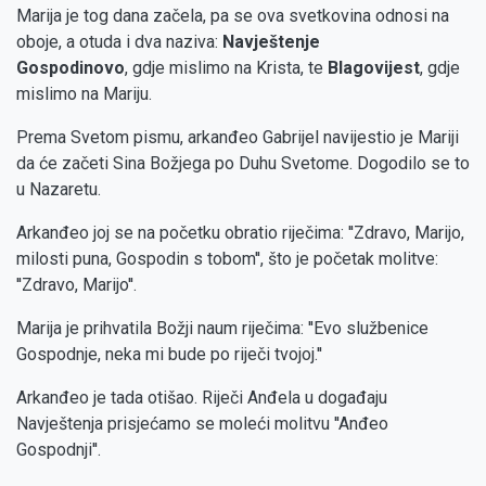
Marija je tog dana začela, pa se ova svetkovina odnosi na
oboje, a otuda i dva naziva:
Navještenje
Gospodinovo
, gdje mislimo na Krista, te
Blagovijest
, gdje
mislimo na Mariju.
Prema Svetom pismu, arkanđeo Gabrijel navijestio je Mariji
da će začeti Sina Božjega po Duhu Svetome. Dogodilo se to
u Nazaretu.
Arkanđeo joj se na početku obratio riječima: ''Zdravo, Marijo,
milosti puna, Gospodin s tobom'', što je početak molitve:
''Zdravo, Marijo''.
Marija je prihvatila Božji naum riječima: ''Evo službenice
Gospodnje, neka mi bude po riječi tvojoj.''
Arkanđeo je tada otišao. Riječi Anđela u događaju
Navještenja prisjećamo se moleći molitvu ''Anđeo
Gospodnji''.