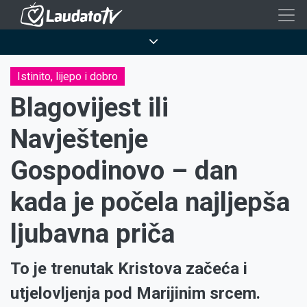
Skoči
na
Breadcrumb
glavni
sadržaj
Istinito, lijepo i dobro
Blagovijest ili
Navještenje
Gospodinovo – dan
kada je počela najljepša
ljubavna priča
To je trenutak Kristova začeća i
utjelovljenja pod Marijinim srcem.