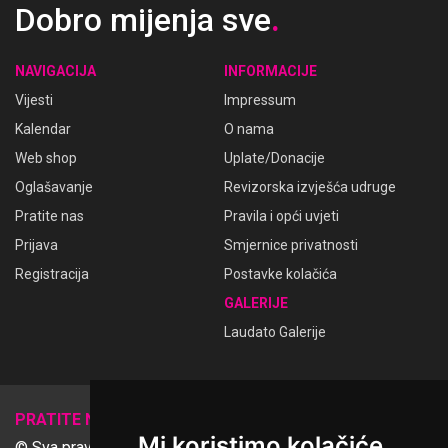
Dobro mijenja sve
.
NAVIGACIJA
INFORMACIJE
Vijesti
Impressum
Kalendar
O nama
Web shop
Uplate/Donacije
Oglašavanje
Revizorska izvješća udruge
Pratite nas
Pravila i opći uvjeti
Prijava
Smjernice privatnosti
Registracija
Postavke kolačića
GALERIJE
Laudato Galerije
𝕏
PRATITE NAS
Mi koristimo kolačiće
© Sva prava pridržana Udruga Ime dobrote