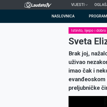
Skoči
VIJESTI
OGLAŠ
na
Breadcrumb
glavni
NASLOVNICA
PROGRAM
sadržaj
Istinito, lijepo i dobro
Sveta Eli
Brak joj, nažal
uživao nezakon
imao čak i nek
evanđeoskom s
preljubničke č