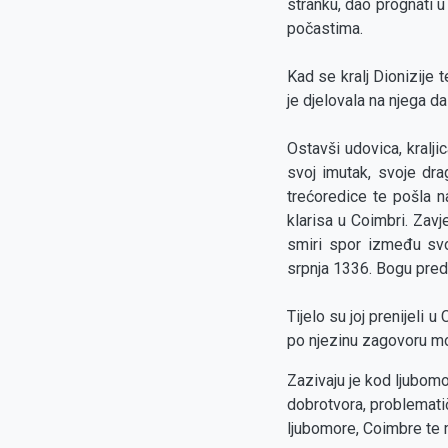
stranku, dao prognati u
počastima.
Kad se kralj Dionizije 
je djelovala na njega 
Ostavši udovica, kralji
svoj imutak, svoje drag
trećoredice te pošla n
klarisa u Coimbri. Zavj
smiri spor između svo
srpnja 1336. Bogu pred
Tijelo su joj prenijeli
po njezinu zagovoru moli
Zazivaju je kod ljubomor
dobrotvora, problematičn
ljubomore, Coimbre te m