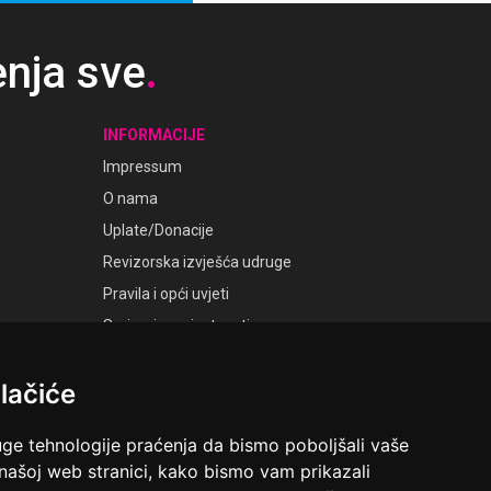
enja sve
.
INFORMACIJE
Impressum
O nama
Uplate/Donacije
Revizorska izvješća udruge
Pravila i opći uvjeti
Smjernice privatnosti
Postavke kolačića
lačiće
GALERIJE
Laudato Galerije
uge tehnologije praćenja da bismo poboljšali vaše
 našoj web stranici, kako bismo vam prikazali