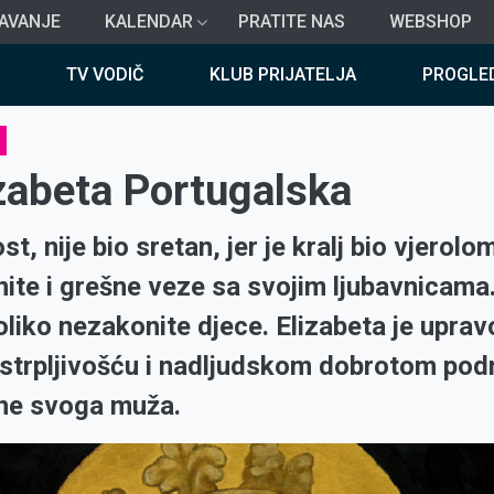
AVANJE
KALENDAR
PRATITE NAS
WEBSHOP
TV VODIČ
KLUB PRIJATELJA
PROGLE
zabeta Portugalska
ost, nije bio sretan, jer je kralj bio vjerol
ite i grešne veze sa svojim ljubavnicama.
oliko nezakonite djece. Elizabeta je uprav
trpljivošću i nadljudskom dobrotom pod
ine svoga muža.