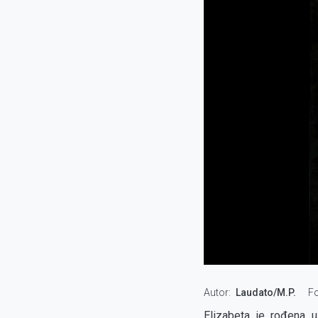
Autor
Laudato/M.P.
Fo
Elizabeta je rođena u