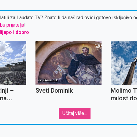
atili za Laudato TV? Znate li da naš rad ovisi gotovo isključivo o
bu prijatelja
!
 lijepo i dobro
nji –
Sveti Dominik
Molimo T
ena
milost do
ime vjern
Učitaj više...