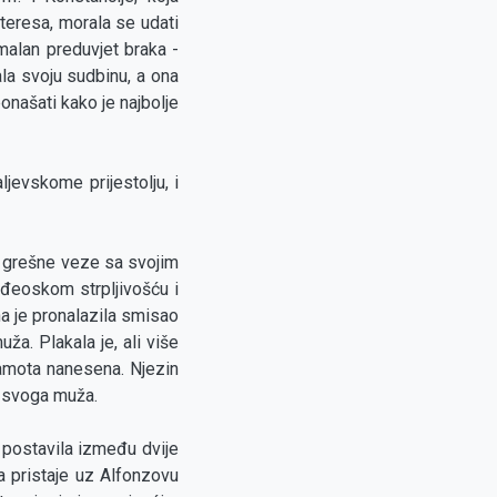
interesa, morala se udati
rmalan preduvjet braka -
ala svoju sudbinu, a ona
ponašati kako je najbolje
ljevskome prijestolju, i
e i grešne veze sa svojim
nđeoskom strpljivošću i
a je pronalazila smisao
ža. Plakala je, ali više
ramota nanesena. Njezin
cu svoga muža.
 postavila između dvije
da pristaje uz Alfonzovu