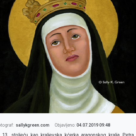
tograf
sallykgreen.com
Objavljeno:
04.07.2019 09:48
 13. stoljeću kao kraljevska kćerka aragonskog kralja Petra II