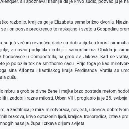
 Alenquer, ali spoznavši kasnije da je krivo sudio, pozvao ju je na
teško razbolio, kraljica ga je Elizabeta sama brižno dvorila. Njezi
da se i on posve preokrenuo te raskajano i sveto u Gospodinu pre
ca se još većom revnošću dade na dobra djela u korist siromaha i
ulje, a novac podijelila sirotinji i samostanima. Obukla je siro
a hodočašće u Compostellu, na grob sv. Jakova. Kad se vratila
ete je položila tek na smrtnome času. Prije toga je kao mirotvor
ga sina Alfonza i kastilskog kralja Ferdinanda. Vratila se um
ala dušu.
 u Coimbru, a grob te divne žene i majke brzo postade metom hodoča
li i zadobili razne milosti. Urban VIII. proglasio ju je 25. svibnj
e, a zaštitnica je mira, mirotvoraca, nevjesti, udovica, dobrotvorni
ih brakova, krivo optuženih ljudi, kraljica, trećoredica, žrtava prel
nogih naselja, župa i crkava diljem svijeta.