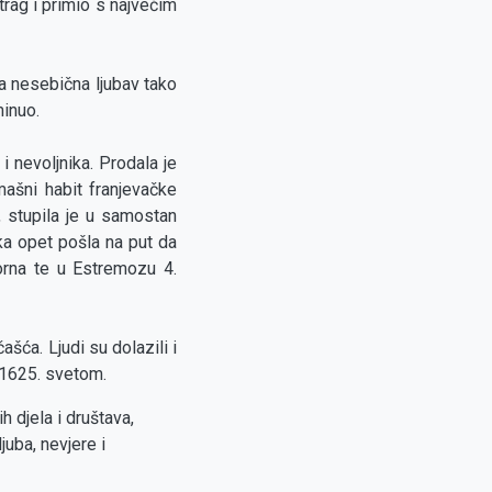
trag i primio s najvećim
na nesebična ljubav tako
minuo.
 nevoljnika. Prodala je
mašni habit franjevačke
, stupila je u samostan
ka opet pošla na put da
orna te u Estremozu 4.
šća. Ljudi su dolazili i
a 1625. svetom.
h djela i društava,
juba, nevjere i