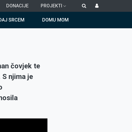
DONACIJE
PROJEKTI
DAJ SRCEM
DOMU MOM
oman čovjek te
 S njima je
o
nosila