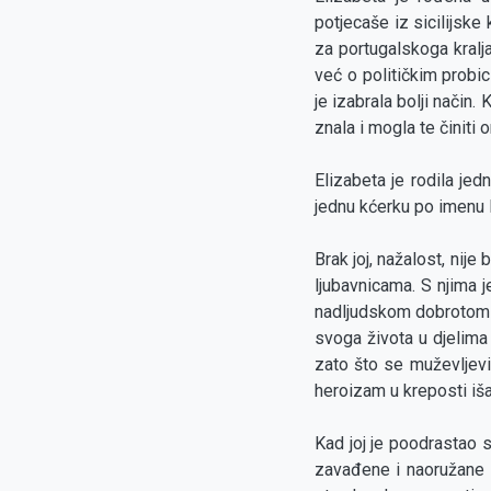
potjecaše iz sicilijske 
za portugalskoga kralja
već o političkim probic
je izabrala bolji način.
znala i mogla te činiti 
Elizabeta je rodila jed
jednu kćerku po imenu K
Brak joj, nažalost, nije
ljubavnicama. S njima 
nadljudskom dobrotom p
svoga života u djelima 
zato što se muževljevi
heroizam u kreposti iša
Kad joj je poodrastao 
zavađene i naoružane st