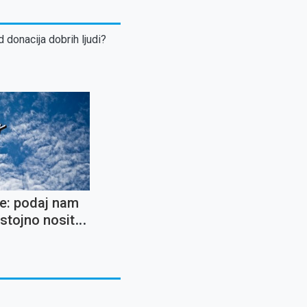
d donacija dobrih ljudi?
e: podaj nam
stojno nositi
ika