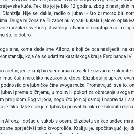
kraljevske kuće. Tek što joj je bilo 12 godina, zbog dinastijskih 
 Dionizija. Nije se, dakle, radilo o ljubavi - što bi morao biti no
ima. Druga bi žena na Elizabetinu mjestu kukala i jalovo oplakiv
 Kao kršćanka i svetica prihvatila je stvarnost i nastojala se u njoj 
ono što je dobro.
noga sina, kome dade ime Alfonz, a koji će oca naslijediti na kra
onstanciju, koja će se udati za kastilskoga kralja Ferdinanda IV.
 bio sretan, jer je kralj bio vjeroloman čovjek te uživao nezakonit
je imao čak i nekoliko nezakonite djece. Elizabeta je upravo eva
odnosila preljubničke čine svoga muža. Promatrajući sve to, on
ljubavi prema bližnjemu, u molitvi i pokori za obraćenje svoga mu
m preljubom Bog vrijeđa, nego što je njoj samoj i nepravda i s
o je tako daleko da je s ljubavlju prihvatila čak i nezakonitu dje
sin Alfonz i došao u sukob s ocem, Elizabeta se kao anđeo mira
rane spriječivši tako krvoproliće. Kralj ju je, spočitavajući joj 