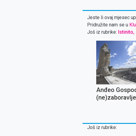
Jeste li ovaj mjesec upl
Pridružite nam se u
Klu
Još iz rubrike:
Istinito,
Anđeo Gospod
(ne)zaboravlj
molitva
Još iz rubrike: