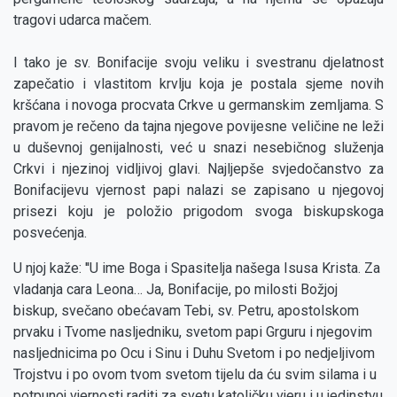
tragovi udarca mačem.
I tako je sv. Bonifacije svoju veliku i svestranu djelatnost
zapečatio i vlastitom krvlju koja je postala sjeme novih
kršćana i novoga procvata Crkve u germanskim zemljama. S
pravom je rečeno da tajna njegove povijesne veličine ne leži
u duševnoj genijalnosti, već u snazi nesebičnog služenja
Crkvi i njezinoj vidljivoj glavi. Najljepše svjedočanstvo za
Bonifacijevu vjernost papi nalazi se zapisano u njegovoj
prisezi koju je položio prigodom svoga biskupskoga
posvećenja.
U njoj kaže: ''U ime Boga i Spasitelja našega Isusa Krista. Za
vladanja cara Leona… Ja, Bonifacije, po milosti Božjoj
biskup, svečano obećavam Tebi, sv. Petru, apostolskom
prvaku i Tvome nasljedniku, svetom papi Grguru i njegovim
nasljednicima po Ocu i Sinu i Duhu Svetom i po nedjeljivom
Trojstvu i po ovom tvom svetom tijelu da ću svim silama i u
potpunoj vjernosti raditi za svetu katoličku vjeru i u jedinstvu