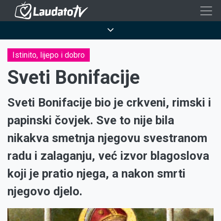
Skoči
na
Breadcrumb
glavni
sadržaj
Istinito, lijepo i dobro
Sveti Bonifacije
Sveti Bonifacije bio je crkveni, rimski i
papinski čovjek. Sve to nije bila
nikakva smetnja njegovu svestranom
radu i zalaganju, već izvor blagoslova
koji je pratio njega, a nakon smrti
njegovo djelo.