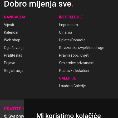
Dobro mijenja sve
.
NAVIGACIJA
INFORMACIJE
Vijesti
Impressum
Kalendar
O nama
Web shop
Uplate/Donacije
Oglašavanje
Revizorska izvješća udruge
Pratite nas
Pravila i opći uvjeti
Prijava
Smjernice privatnosti
Registracija
Postavke kolačića
GALERIJE
Laudato Galerije
𝕏
PRATITE NAS
Mi koristimo kolačiće
© Sva prava pridržana Udruga Ime dobrote