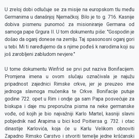
U zreloj dobi odlučuje se za misije na europskom tlu među
Germanima u današnjoj Njemačkoj. Bilo je to g. 716. Kasnije
dobiva pismenu punomoć za misioniranje Germana od
samoga pape Grgura II. U tom dokumentu piše: ''Gospodin je
došao da oganj donese na zemlju. Taj spasonosni oganj gori
u tebi. Mi ti naređujemo da s njime pođeš k narodima koji su
još zarobljeni zabludom nevjere.''
U tome dokumentu Winfrid se prvi put naziva Bonifacijem.
Promjena imena u ovom slučaju označivala je najužu
pripadnost zajednici Rimske crkve, jer je preuzeo ime
jednoga slavnoga mučenika te Crkve. Bonifacije putuje
godine 722. opet u Rim i ondje ga sam Papa posvećuje za
biskupa i daje mu preporučna pisma na neke germanske
vođe, od kojih je bio najvažniji Karlo Martel, kasniji slavni
pobjednik nad Arapima u bici kod Poitiersa g. 732. i otac
dinastije Karlovića, koja će u Karlu Velikom obnoviti
Zapadno Rimsko Carstvo i stvoriti temelje jedne kršćanski