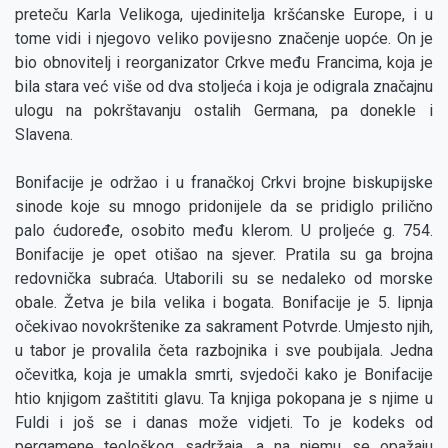
preteču Karla Velikoga, ujedinitelja kršćanske Europe, i u
tome vidi i njegovo veliko povijesno značenje uopće. On je
bio obnovitelj i reorganizator Crkve među Francima, koja je
bila stara već više od dva stoljeća i koja je odigrala značajnu
ulogu na pokrštavanju ostalih Germana, pa donekle i
Slavena.
Bonifacije je održao i u franačkoj Crkvi brojne biskupijske
sinode koje su mnogo pridonijele da se pridiglo prilično
palo ćudoređe, osobito među klerom. U proljeće g. 754.
Bonifacije je opet otišao na sjever. Pratila su ga brojna
redovnička subraća. Utaborili su se nedaleko od morske
obale. Žetva je bila velika i bogata. Bonifacije je 5. lipnja
očekivao novokrštenike za sakrament Potvrde. Umjesto njih,
u tabor je provalila četa razbojnika i sve poubijala. Jedna
očevitka, koja je umakla smrti, svjedoči kako je Bonifacije
htio knjigom zaštititi glavu. Ta knjiga pokopana je s njime u
Fuldi i još se i danas može vidjeti. To je kodeks od
pergamene teološkog sadržaja, a na njemu se opažaju