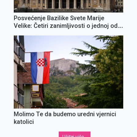
Posvećenje Bazilike Svete Marije
Velike: Četiri zanimljivosti o jednoj od
najvažnijih marijanskih crkava
Molimo Te da budemo uredni vjernici
katolici
Učitaj više...