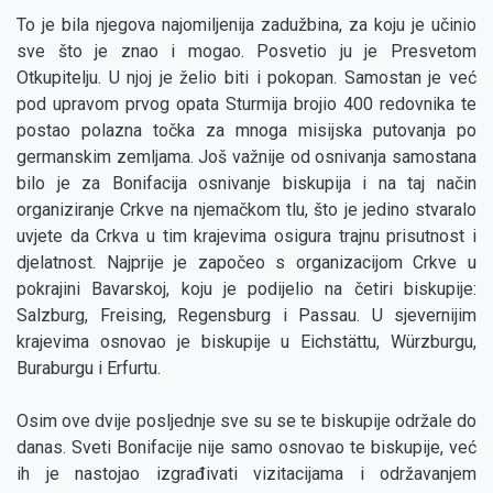
To je bila njegova najomiljenija zadužbina, za koju je učinio
sve što je znao i mogao. Posvetio ju je Presvetom
Otkupitelju. U njoj je želio biti i pokopan. Samostan je već
pod upravom prvog opata Sturmija brojio 400 redovnika te
postao polazna točka za mnoga misijska putovanja po
germanskim zemljama. Još važnije od osnivanja samostana
bilo je za Bonifacija osnivanje biskupija i na taj način
organiziranje Crkve na njemačkom tlu, što je jedino stvaralo
uvjete da Crkva u tim krajevima osigura trajnu prisutnost i
djelatnost. Najprije je započeo s organizacijom Crkve u
pokrajini Bavarskoj, koju je podijelio na četiri biskupije:
Salzburg, Freising, Regensburg i Passau. U sjevernijim
krajevima osnovao je biskupije u Eichstättu, Würzburgu,
Buraburgu i Erfurtu.
Osim ove dvije posljednje sve su se te biskupije održale do
danas. Sveti Bonifacije nije samo osnovao te biskupije, već
ih je nastojao izgrađivati vizitacijama i održavanjem