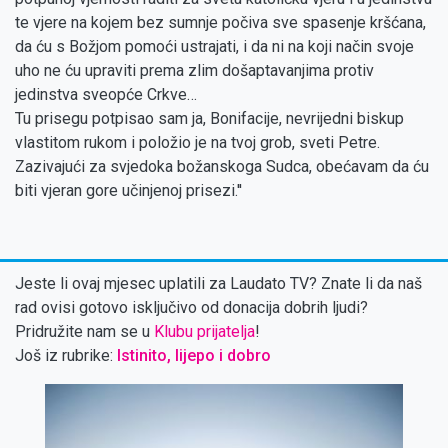
te vjere na kojem bez sumnje počiva sve spasenje kršćana,
da ću s Božjom pomoći ustrajati, i da ni na koji način svoje
uho ne ću upraviti prema zlim došaptavanjima protiv
jedinstva sveopće Crkve…
Tu prisegu potpisao sam ja, Bonifacije, nevrijedni biskup
vlastitom rukom i položio je na tvoj grob, sveti Petre.
Zazivajući za svjedoka božanskoga Sudca, obećavam da ću
biti vjeran gore učinjenoj prisezi.''
Jeste li ovaj mjesec uplatili za Laudato TV? Znate li da naš
rad ovisi gotovo isključivo od donacija dobrih ljudi?
Pridružite nam se u
Klubu prijatelja
!
Još iz rubrike:
Istinito, lijepo i dobro