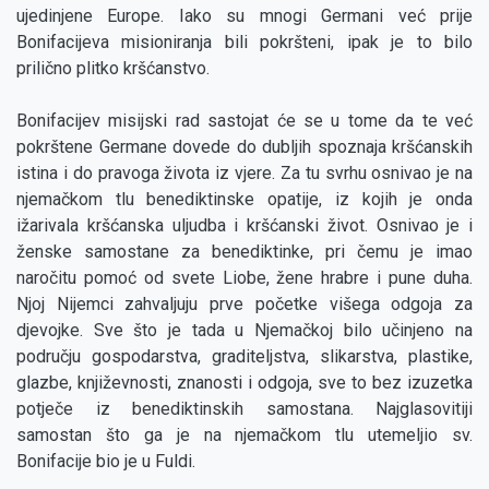
ujedinjene Europe. Iako su mnogi Germani već prije
Bonifacijeva misioniranja bili pokršteni, ipak je to bilo
prilično plitko kršćanstvo.
Bonifacijev misijski rad sastojat će se u tome da te već
pokrštene Germane dovede do dubljih spoznaja kršćanskih
istina i do pravoga života iz vjere. Za tu svrhu osnivao je na
njemačkom tlu benediktinske opatije, iz kojih je onda
ižarivala kršćanska uljudba i kršćanski život. Osnivao je i
ženske samostane za benediktinke, pri čemu je imao
naročitu pomoć od svete Liobe, žene hrabre i pune duha.
Njoj Nijemci zahvaljuju prve početke višega odgoja za
djevojke. Sve što je tada u Njemačkoj bilo učinjeno na
području gospodarstva, graditeljstva, slikarstva, plastike,
glazbe, književnosti, znanosti i odgoja, sve to bez izuzetka
potječe iz benediktinskih samostana. Najglasovitiji
samostan što ga je na njemačkom tlu utemeljio sv.
Bonifacije bio je u Fuldi.