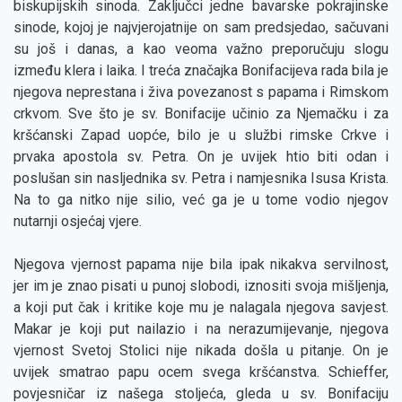
biskupijskih sinoda. Zaključci jedne bavarske pokrajinske
sinode, kojoj je najvjerojatnije on sam predsjedao, sačuvani
su još i danas, a kao veoma važno preporučuju slogu
između klera i laika. I treća značajka Bonifacijeva rada bila je
njegova neprestana i živa povezanost s papama i Rimskom
crkvom. Sve što je sv. Bonifacije učinio za Njemačku i za
kršćanski Zapad uopće, bilo je u službi rimske Crkve i
prvaka apostola sv. Petra. On je uvijek htio biti odan i
poslušan sin nasljednika sv. Petra i namjesnika Isusa Krista.
Na to ga nitko nije silio, već ga je u tome vodio njegov
nutarnji osjećaj vjere.
Njegova vjernost papama nije bila ipak nikakva servilnost,
jer im je znao pisati u punoj slobodi, iznositi svoja mišljenja,
a koji put čak i kritike koje mu je nalagala njegova savjest.
Makar je koji put nailazio i na nerazumijevanje, njegova
vjernost Svetoj Stolici nije nikada došla u pitanje. On je
uvijek smatrao papu ocem svega kršćanstva. Schieffer,
povjesničar iz našega stoljeća, gleda u sv. Bonifaciju