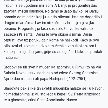
napunila se ugodnim mirisom. A Dariju je progonitelj dao
zatvoriti među bludnice. No tamo je ušao lav koji je Dariju
obranio od mladića koji ju je htio silovati. Isto se dogodilo i
drugim mladićima. Lav im nije učinio zlo, ali je djevojku
obranio. Progonitelj je tada dao naložiti veliku vatru da
sažeže i Krizanta i Dariju te lava skupa s njima. Darija
otpusti lava uz poruku da nikome ne naškodi. Kako je sve
bilo uzalud, krvnici su dvoje mučenika zasuli pijeskom i
kamenjem u jednoj jami, gdje su se ugušili. I tako su postali
mučenici.
Grobovi se tih svetih mučenika spominju u Rimu i to na Via
Salaria Nova u crkvi nedaleko od crkve Svetog Saturnina.
Nju je dao restaurirati papa Hadrijan I. ( 172-7951).
Glasovite pak slike tih svetih mučenika nalaze se i u Ravoni,
na medaljonima iz VI. stoljeća u kapeli Sv. Petra Krizologa
te u glasovitoj crkvi Sant' Appolinaire Nuovo.