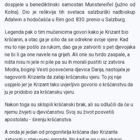
dospjele u benediktinski samostan Munstereifel (južno od
Kolna). Dio je relikvija tih svetaca salzburški nadbiskup
Adalwin s hodočašća u Rim god. 830. prenio u Salzburg.
Legenda pak o tim mučenicima govori kako je Krizant bio
kršćanin, a otac ga je silio da se odrekne svoje vjere. Kad
mu to nije pošlo za rukom, dao ga je zatvoriti s pet djevojaka
ne bi li ga one navele na grijeh. Ali one su tvrdo zaspale, a
ništa nisu ni jele ni pile pa su ih morali pustiti iz zatvora.
Modra, boginji Vesti posvećena djevica Darija, nastojala je
nagovoriti Krizanta da zataji kršćansku vjeru. To joj nije
uspjelo jer je Krizant tako uvjerljivo govorio o kršćanstvu da
ju je pridobio za kršćansku vjeru.
Nakon toga su sklopili kršćanski brak, ali su odlučili da će u
njemu živjeti u djevičanstvu. Svoj su život posvetili
apostolatu - širenju kršćanstva.
A onda je jedan od progonitelja kršćana dao Krizanta
zatvoriti u staju punu smrada. No kad je on u nju stupio,