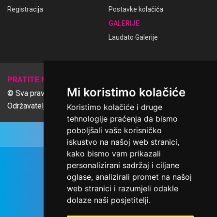
Registracija
Postavke kolačića
GALERIJE
Laudato Galerije
𝕏
PRATITE NAS
Mi koristimo kolačiće
© Sva prava pridržana Udruga Ime dobrote
Održavatelj Netcom d.o.o., Riva 6, Rijeka
Koristimo kolačiće i druge
tehnologije praćenja da bismo
poboljšali vaše korisničko
iskustvo na našoj web stranici,
kako bismo vam prikazali
personalizirani sadržaj i ciljane
oglase, analizirali promet na našoj
web stranici i razumjeli odakle
dolaze naši posjetitelji.