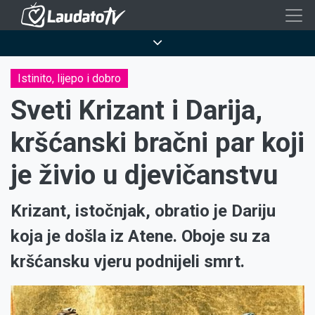
Skoči
na
Breadcrumb
glavni
sadržaj
Istinito, lijepo i dobro
Sveti Krizant i Darija,
kršćanski bračni par koji
je živio u djevičanstvu
Krizant, istočnjak, obratio je Dariju
koja je došla iz Atene. Oboje su za
kršćansku vjeru podnijeli smrt.