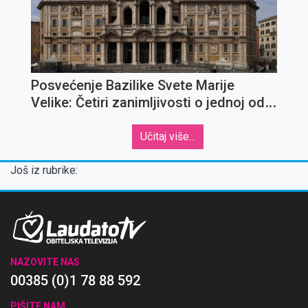
Posvećenje Bazilike Svete Marije
Velike: Četiri zanimljivosti o jednoj od
najvažnijih marijanskih crkava
Učitaj više...
Još iz rubrike:
NAZOVITE NAS
00385 (0)1 78 88 592
PIŠITE NAM