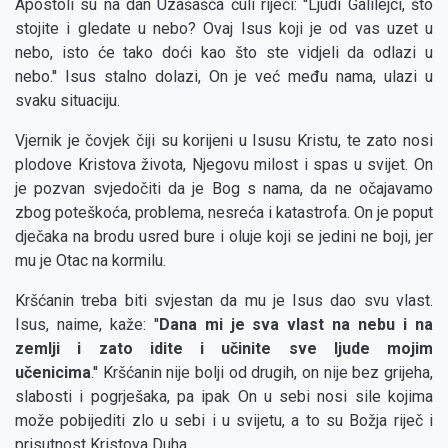
Apostoli su na dan Uzašašća čuli riječi: ''Ljudi Galilejci, što
stojite i gledate u nebo? Ovaj Isus koji je od vas uzet u
nebo, isto će tako doći kao što ste vidjeli da odlazi u
nebo.'' Isus stalno dolazi, On je već među nama, ulazi u
svaku situaciju.
Vjernik je čovjek čiji su korijeni u Isusu Kristu, te zato nosi
plodove Kristova života, Njegovu milost i spas u svijet. On
je pozvan svjedočiti da je Bog s nama, da ne očajavamo
zbog poteškoća, problema, nesreća i katastrofa. On je poput
dječaka na brodu usred bure i oluje koji se jedini ne boji, jer
mu je Otac na kormilu.
Kršćanin treba biti svjestan da mu je Isus dao svu vlast.
Isus, naime, kaže: ''
Dana mi je sva vlast na nebu i na
zemlji i zato idite i učinite sve ljude mojim
učenicima
.'' Kršćanin nije bolji od drugih, on nije bez grijeha,
slabosti i pogrješaka, pa ipak On u sebi nosi sile kojima
može pobijediti zlo u sebi i u svijetu, a to su Božja riječ i
prisutnost Kristova Duha.