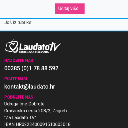
Učitaj više...
Još iz rubrike:
NAZOVITE NAS
00385 (0)1 78 88 592
PIŠITE NAM
kontakt@laudato.hr
PODRŽITE NAS
Udruga Ime Dobrote
Gračanska cesta 208/2, Zagreb
"Za Laudato TV"
IBAN HR0223400091510603018