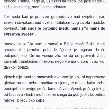
siročad i same, nego je, uzlazeći na nebo, još jače ostao u
našoj imanenciji, među nama prisutan.
Tek sada kad je preuzeo gospodstvo nad svijetom, nad
svakim čovjekom, nad svakim detaljem tvog života i ljudske
povijesti,
tek sada je potpuno među nama i ''s nama do
svršetka svijeta''
.
Isusov izraz ''Ja sam s vama'' u Bibliji znači Božju moć,
prisutnost i jamstvo pobjede. Vjernik je siguran da će
pobijediti zlo. On ne vjeruje zlu, ne da se prevariti Zlim,
zavarati trenutačnim mrakom, nego vjeruje u zoru i već vidi
dan koji dolazi.
Vjernik nije otuđen stanovnik ove zemlje koji bi neprestano
gledao prema nebu i maštao o njemu, te mislio kako treba
podnijeti zla ovdje, jer će tamo uživati. Vjernik je čovjek koji
od Isusove vlasti i moći uzima snagu da pobijedi zlo, patnju,
ratove i bijedu oko sebe.