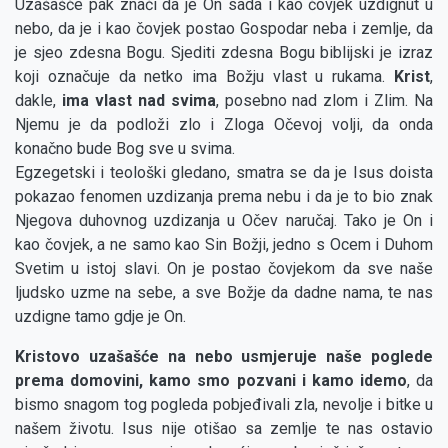
Uzašašće pak znači da je On sada i kao čovjek uzdignut u
nebo, da je i kao čovjek postao Gospodar neba i zemlje, da
je sjeo zdesna Bogu. Sjediti zdesna Bogu biblijski je izraz
koji označuje da netko ima Božju vlast u rukama.
Krist
,
dakle,
ima vlast nad svima
, posebno nad zlom i Zlim. Na
Njemu je da podloži zlo i Zloga Očevoj volji, da onda
konačno bude Bog sve u svima.
Egzegetski i teološki gledano, smatra se da je Isus doista
pokazao fenomen uzdizanja prema nebu i da je to bio znak
Njegova duhovnog uzdizanja u Očev naručaj. Tako je On i
kao čovjek, a ne samo kao Sin Božji, jedno s Ocem i Duhom
Svetim u istoj slavi. On je postao čovjekom da sve naše
ljudsko uzme na sebe, a sve Božje da dadne nama, te nas
uzdigne tamo gdje je On.
Kristovo uzašašće na nebo usmjeruje naše poglede
prema domovini, kamo smo pozvani i kamo idemo
, da
bismo snagom tog pogleda pobjeđivali zla, nevolje i bitke u
našem životu. Isus nije otišao sa zemlje te nas ostavio