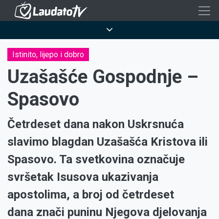
Skoči
na
Breadcrumb
glavni
sadržaj
Istinito, lijepo i dobro
Uzašašće Gospodnje –
Spasovo
Četrdeset dana nakon Uskrsnuća
slavimo blagdan Uzašašća Kristova ili
Spasovo. Ta svetkovina označuje
svršetak Isusova ukazivanja
apostolima, a broj od četrdeset
dana znači puninu Njegova djelovanja