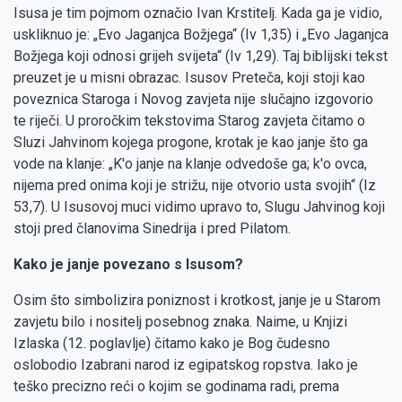
Isusa je tim pojmom označio Ivan Krstitelj. Kada ga je vidio,
uskliknuo je: „Evo Jaganjca Božjega“ (Iv 1,35) i „Evo Jaganjca
Božjega koji odnosi grijeh svijeta“ (Iv 1,29). Taj biblijski tekst
preuzet je u misni obrazac. Isusov Preteča, koji stoji kao
poveznica Staroga i Novog zavjeta nije slučajno izgovorio
te riječi. U proročkim tekstovima Starog zavjeta čitamo o
Sluzi Jahvinom kojega progone, krotak je kao janje što ga
vode na klanje: „K'o janje na klanje odvedoše ga; k'o ovca,
nijema pred onima koji je strižu, nije otvorio usta svojih“ (Iz
53,7). U Isusovoj muci vidimo upravo to, Slugu Jahvinog koji
stoji pred članovima Sinedrija i pred Pilatom.
Kako je janje povezano s Isusom?
Osim što simbolizira poniznost i krotkost, janje je u Starom
zavjetu bilo i nositelj posebnog znaka. Naime, u Knjizi
Izlaska (12. poglavlje) čitamo kako je Bog čudesno
oslobodio Izabrani narod iz egipatskog ropstva. Iako je
teško precizno reći o kojim se godinama radi, prema