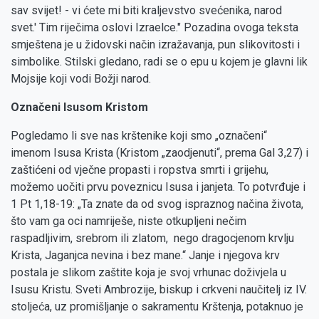
sav svijet! - vi ćete mi biti kraljevstvo svećenika, narod
svet.' Tim riječima oslovi Izraelce." Pozadina ovoga teksta
smještena je u židovski način izražavanja, pun slikovitosti i
simbolike. Stilski gledano, radi se o epu u kojem je glavni lik
Mojsije koji vodi Božji narod.
Označeni Isusom Kristom
Pogledamo li sve nas krštenike koji smo „označeni“
imenom Isusa Krista (Kristom „zaodjenuti“, prema Gal 3,27) i
zaštićeni od vječne propasti i ropstva smrti i grijehu,
možemo uočiti prvu poveznicu Isusa i janjeta. To potvrđuje i
1 Pt 1,18-19: „Ta znate da od svog ispraznog načina života,
što vam ga oci namriješe, niste otkupljeni nečim
raspadljivim, srebrom ili zlatom, nego dragocjenom krvlju
Krista, Jaganjca nevina i bez mane.“ Janje i njegova krv
postala je slikom zaštite koja je svoj vrhunac doživjela u
Isusu Kristu. Sveti Ambrozije, biskup i crkveni naučitelj iz IV.
stoljeća, uz promišljanje o sakramentu Krštenja, potaknuo je