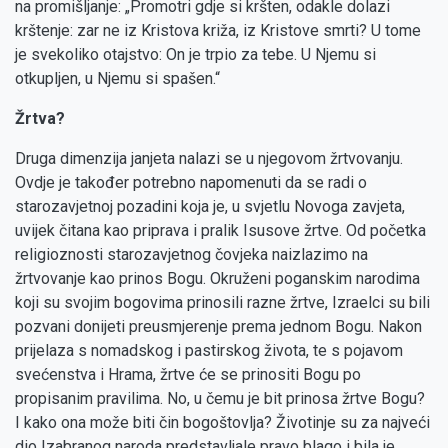
na promišljanje: „Promotri gdje si kršten, odakle dolazi
krštenje: zar ne iz Kristova križa, iz Kristove smrti? U tome
je svekoliko otajstvo: On je trpio za tebe. U Njemu si
otkupljen, u Njemu si spašen.“
Žrtva?
Druga dimenzija janjeta nalazi se u njegovom žrtvovanju.
Ovdje je također potrebno napomenuti da se radi o
starozavjetnoj pozadini koja je, u svjetlu Novoga zavjeta,
uvijek čitana kao priprava i pralik Isusove žrtve. Od početka
religioznosti starozavjetnog čovjeka naizlazimo na
žrtvovanje kao prinos Bogu. Okruženi poganskim narodima
koji su svojim bogovima prinosili razne žrtve, Izraelci su bili
pozvani donijeti preusmjerenje prema jednom Bogu. Nakon
prijelaza s nomadskog i pastirskog života, te s pojavom
svećenstva i Hrama, žrtve će se prinositi Bogu po
propisanim pravilima. No, u čemu je bit prinosa žrtve Bogu?
I kako ona može biti čin bogoštovlja? Životinje su za najveći
dio Izabranog naroda predstavljale pravo blago i bila je