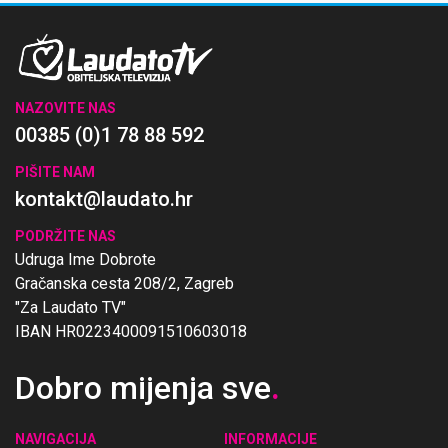
NAZOVITE NAS
00385 (0)1 78 88 592
PIŠITE NAM
kontakt@laudato.hr
PODRŽITE NAS
Udruga Ime Dobrote
Gračanska cesta 208/2, Zagreb
"Za Laudato TV"
IBAN HR0223400091510603018
Dobro mijenja sve
.
NAVIGACIJA
INFORMACIJE