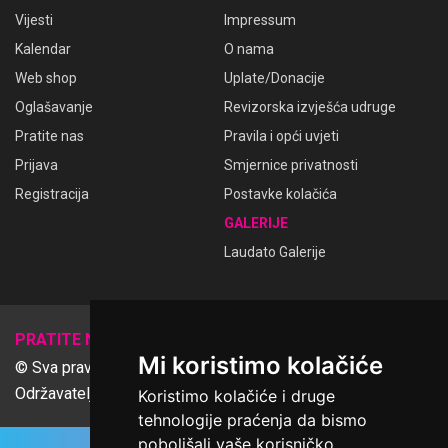
Vijesti
Impressum
Kalendar
O nama
Web shop
Uplate/Donacije
Oglašavanje
Revizorska izvješća udruge
Pratite nas
Pravila i opći uvjeti
Prijava
Smjernice privatnosti
Registracija
Postavke kolačića
GALERIJE
Laudato Galerije
𝕏
PRATITE NAS
Mi koristimo kolačiće
© Sva prava pridržana Udruga Ime dobrote
Održavatelj Netcom d.o.o., Riva 6, Rijeka
Koristimo kolačiće i druge
tehnologije praćenja da bismo
poboljšali vaše korisničko