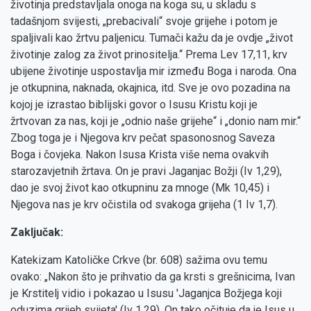
životinja predstavljala onoga na koga su, u skladu s
tadašnjom svijesti, „prebacivali“ svoje grijehe i potom je
spaljivali kao žrtvu paljenicu. Tumači kažu da je ovdje „život
životinje zalog za život prinositelja.“ Prema Lev 17,11, krv
ubijene životinje uspostavlja mir između Boga i naroda. Ona
je otkupnina, naknada, okajnica, itd. Sve je ovo pozadina na
kojoj je izrastao biblijski govor o Isusu Kristu koji je
žrtvovan za nas, koji je „odnio naše grijehe“ i „donio nam mir.“
Zbog toga je i Njegova krv pečat spasonosnog Saveza
Boga i čovjeka. Nakon Isusa Krista više nema ovakvih
starozavjetnih žrtava. On je pravi Jaganjac Božji (Iv 1,29),
dao je svoj život kao otkupninu za mnoge (Mk 10,45) i
Njegova nas je krv očistila od svakoga grijeha (1 Iv 1,7).
Zaključak:
Katekizam Katoličke Crkve (br. 608) sažima ovu temu
ovako: „Nakon što je prihvatio da ga krsti s grešnicima, Ivan
je Krstitelj vidio i pokazao u Isusu 'Jaganjca Božjega koji
oduzima grijeh svijeta' (Iv 1,29). On tako očituje da je Isus u