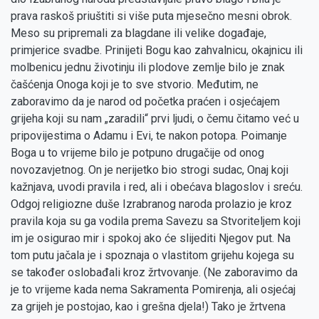
prava raskoš priuštiti si više puta mjesečno mesni obrok.
Meso su pripremali za blagdane ili velike događaje,
primjerice svadbe. Prinijeti Bogu kao zahvalnicu, okajnicu ili
molbenicu jednu životinju ili plodove zemlje bilo je znak
čašćenja Onoga koji je to sve stvorio. Međutim, ne
zaboravimo da je narod od početka praćen i osjećajem
grijeha koji su nam „zaradili“ prvi ljudi, o čemu čitamo već u
pripovijestima o Adamu i Evi, te nakon potopa. Poimanje
Boga u to vrijeme bilo je potpuno drugačije od onog
novozavjetnog. On je nerijetko bio strogi sudac, Onaj koji
kažnjava, uvodi pravila i red, ali i obećava blagoslov i sreću.
Odgoj religiozne duše Izrabranog naroda prolazio je kroz
pravila koja su ga vodila prema Savezu sa Stvoriteljem koji
im je osigurao mir i spokoj ako će slijediti Njegov put. Na
tom putu jačala je i spoznaja o vlastitom grijehu kojega su
se također oslobađali kroz žrtvovanje. (Ne zaboravimo da
je to vrijeme kada nema Sakramenta Pomirenja, ali osjećaj
za grijeh je postojao, kao i grešna djela!) Tako je žrtvena