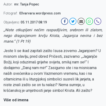
Autor
mr. Tanja Popec
Fotograf
03varvara.wordpress.com
Objavljeno:
05.11.2017 08:19
„Niste otkupljeni nečim raspadljivim, srebrom ili zlatom,
nego dragocjenom krvlju Krista, Jaganjca nevina i bez
mane.“ (1 Pt 19)
Jeste li se ikad zapitali zašto Isusa zovemo Jaganjcem? U
misnom slavlju, pred obred Pričesti, zazivamo: „Jaganjče
Božji, koji oduzimaš grijehe svijeta, smiluj nam se!“ I
dodajemo: „Daruj nam mir!“ Zasigurno ste i na misnicama
naših svećenika u ovom Vazmenom vremenu, kao i na
oltarnicima ili u liturgijskoj simbolici susreli lik janjeta, a
niste znali zašto se on tu nalazi? Nema sumnje, u
kršćanskoj je umjetnosti janje simbol Krista. Ali zašto?
Više od imena