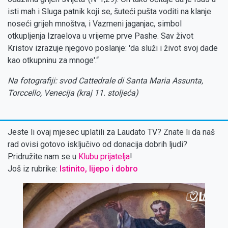
isti mah i Sluga patnik koji se, šuteći pušta voditi na klanje
noseći grijeh mnoštva, i Vazmeni jaganjac, simbol
otkupljenja Izraelova u vrijeme prve Pashe. Sav život
Kristov izrazuje njegovo poslanje: 'da služi i život svoj dade
kao otkupninu za mnoge'.“
Na fotografiji: svod Cattedrale di Santa Maria Assunta,
Torccello, Venecija (kraj 11. stoljeća)
Jeste li ovaj mjesec uplatili za Laudato TV? Znate li da naš
rad ovisi gotovo isključivo od donacija dobrih ljudi?
Pridružite nam se u
Klubu prijatelja
!
Još iz rubrike:
Istinito, lijepo i dobro