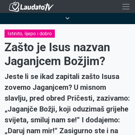
Skoči
na
Breadcrumb
glavni
sadržaj
Istinito, lijepo i dobro
Zašto je Isus nazvan
Jaganjcem Božjim?
Jeste li se ikad zapitali zašto Isusa
zovemo Jaganjcem? U misnom
slavlju, pred obred Pričesti, zazivamo:
„Jaganjče Božji, koji oduzimaš grijehe
svijeta, smiluj nam se!“ I dodajemo:
„Daruj nam mir!“ Zasigurno ste i na