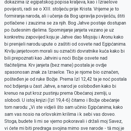
dokazima iz egipatskog popisa kraljeva, kao i Izraelove
povijesti, radi se o XIII. stoljeću prije Krista. Vrijeme je to
formiranja naroda, ali i učenja da Bog upravlja poviješću, štiti
potlačene i zauzima se za njih. Bog Jahve postaje dostupan
po čudesnim djelima. Spominjanje janjeta vezano je uz
konkretnu zapovijed koju je Jahve dao Mojsiju i Aronu kako
bi prenijeli narodu upute o zaštiti od osvete nad Egipćanima.
Krvlju janjetovom morali su označiti dovratnike kuća kako bi
bili prepoznati kao Jahvini u noći Božje osvete nad
tlačiteljima. Krv janjeta (bez mane) postala je ovdje
spasonosan znak za Izraelce. Tko je njome bio označen,
pošteđen je od ruke Božje. Prema Izl 12,42 ta je noć postala
noć bdijenja u čast Jahve, a narod je oslobođen kako bi
krenuo na put kroz pustinju prema Obećanoj zemlji, u
slobodi. U istoj knjizi (Izl 19,4-6) čitamo i Božje obećanje
tom narodu: „Vi ste vidjeli što sam učinio Egipćanima; kako
sam vas nosio na orlovskim krilima i k sebi vas doveo.
Stoga, budete li mi se vjerno pokoravali i držali moj Savez,
vi ćete mi biti predraga svojina mimo sve narode - tâ moj je