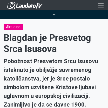
Skoči
na
Breadcrumb
glavni
sadržaj
Aktualno
Blagdan je Presvetog
Srca Isusova
Pobožnost Presvetom Srcu Isusovu
istaknuto je obilježje suvremenog
katoličanstva, jer je Srce postalo
simbolom uzvišene Kristove ljubavi
uglavnom u europskoj civilizaciji.
Zanimljivo je da se davne 1900.