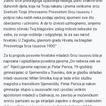
zlatno srce predragoga Spasitelja našega, puno svakovrsnih
duhovnih djela, koje na Tvoju nakanu i prema velikome srcu
Svetosti Tvoje žrtvovasmo Presvetom Srcu Isusovu. I
potpisi ruku naših neka podaju vječnoj spomeni sve što
obećasmo i učinismo. A da to izvesti uzmognemo, smjerno
molimo očinski Tvoj blagoslov, zalog milosti nebeske za
sebe, za svoje roditelje i odgojitelje, te za sav narod
hrvatski. U Zagrebu, glavnom gradu Hrvata, na blagdan
Presvetoga Srca Isusova 1900."
Za tu prigodu posvete hrvatske mladeži Srcu Isusovu bila je
napisana i uglazbljena posebna pjesma „Do nebesa nek se
ori“. Riječi pjesme napisao je Petar Perica, 19-godišnji
gimnazijalac iz Sjemeništa u Travniku, dok je glazbu skladao
mladi isusovac Milan Smolka, koji je tada vršio službu
magistra u travničkom Sjemeništu. Petar Perica je nakon
gimnazije stupio u isusovački red i postao velikim
apostolom mladeži u Dalmaciji, no završio je mučeničkom
smrću: partizani su ga strijeljali zajedno s drugim istaknutim