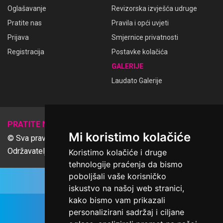
Oglašavanje
Revizorska izvješća udruge
Pratite nas
Pravila i opći uvjeti
Prijava
Smjernice privatnosti
Registracija
Postavke kolačića
GALERIJE
Laudato Galerije
𝕏
PRATITE NAS
Mi koristimo kolačiće
© Sva prava pridržana Udruga Ime dobrote
Održavatelj Netcom d.o.o., Riva 6, Rijeka
Koristimo kolačiće i druge
tehnologije praćenja da bismo
poboljšali vaše korisničko
iskustvo na našoj web stranici,
kako bismo vam prikazali
personalizirani sadržaj i ciljane