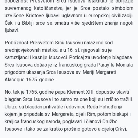
pobožnost Presvetom Srcu Isusovu istaknuto je obilježje
suvremenog katoličanstva, jer je Srce postalo simbolom
uzvišene Kristove ljubavi uglavnom u europskoj civilizaciji.
Čak i u Bibliji srce se smatra više sjedištem znanja negoli
ljubavi.
Pobožnost Presvetom Srcu Isusovu nalazimo kod
srednjovjekovnih mistika, a u 16. st. njegovali su je
kartuzijanci i kasnije isusovci. Poticaj za uvođenje blagdana
Srca Isusova došao je iz francuskog grada Paray le Moniala
prigodom ukazanja Srca Isusova sv. Mariji Margareti
Alacoque 1675. godine.
No, tek je 1765. godine papa Klement XIII. dopustio slaviti
blagdan Srca Isusova i to samo za one koji su izričito tražili.
Ubrzo su blagdan prihvatile redovnice Reda Pohođenja
kojem je pripadala sv. Margareta, cijeli Rim, potom biskupi i
kraljica francuskog naroda, poglavari i članovi Družbe
Isusove i tako se za kratko proširio gotovo u cijeloj Crkvi.