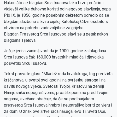
Nakon što se blagdan Srca Isusova tako brzo proširio i
vidjevši velike duhovne koristi od njegovog slavljenja, papa
Pio IX. je 1856. godine posebnim dekretom odredio da se
blagdan službeno slavi u cijeloj Katoličkoj Crkvi osobito s
obzirom na potrebu zadovoljštine za grijehe.
Blagdan Presvetog Srca Isusovog slavi se u petak nakon
blagdana Tijelova.
Još je jedna zanimljivost da je 1900. godine za blagdana
Srca Isusova čak 160.000 hrvatskih mladića i djevojaka
posvetilo Srcu Isusovu.
Tekst posvete glasi: "Mladež roda hrvatskoga, tog predziđa
kršćanstva, u svetoj ovoj godini, na svršetku staroga i na
osvitu novoga vijeka, Svetosti Tvojoj, Kristovu na zemlji
Namjesniku nepogrešivomu, prostrta ponizno pred Tvojim
nogama, svečano obećaje, da će se pod barjakom
presvetog Srca Isusova hrabro i neustrašivo boriti za vjeru i
za dom. U znak ove žrtve srca našega, evo Ti, Sveti Oče,