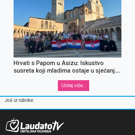
Hrvati s Papom u Asizu: Iskustvo
susreta koji mladima ostaje u sjećanju
za cijeli život
Učitaj više...
Još iz rubrike: