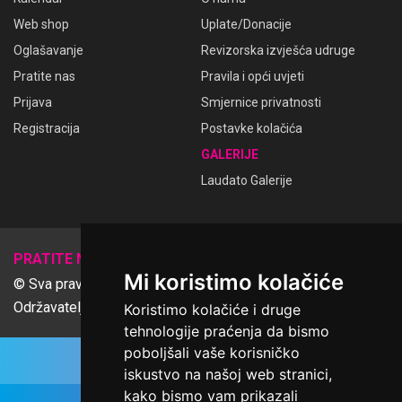
Web shop
Uplate/Donacije
Oglašavanje
Revizorska izvješća udruge
Pratite nas
Pravila i opći uvjeti
Prijava
Smjernice privatnosti
Registracija
Postavke kolačića
GALERIJE
Laudato Galerije
𝕏
PRATITE NAS
Mi koristimo kolačiće
© Sva prava pridržana Udruga Ime dobrote
Održavatelj Netcom d.o.o., Riva 6, Rijeka
Koristimo kolačiće i druge
tehnologije praćenja da bismo
poboljšali vaše korisničko
iskustvo na našoj web stranici,
kako bismo vam prikazali