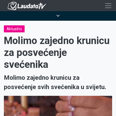
Skoči
na
Breadcrumb
glavni
sadržaj
Aktualno
Molimo zajedno krunicu
za posvećenje
svećenika
Molimo zajedno krunicu za
posvećenje svih svećenika u svijetu.