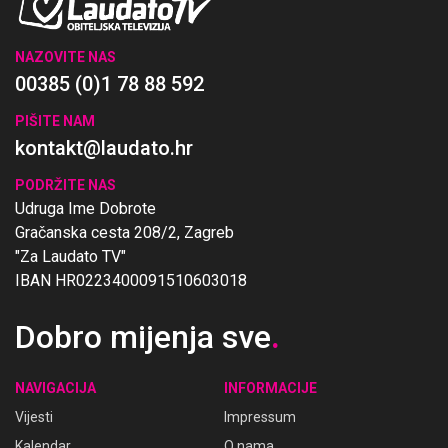
NAZOVITE NAS
00385 (0)1 78 88 592
PIŠITE NAM
kontakt@laudato.hr
PODRŽITE NAS
Udruga Ime Dobrote
Gračanska cesta 208/2, Zagreb
"Za Laudato TV"
IBAN HR0223400091510603018
Dobro mijenja sve
.
NAVIGACIJA
INFORMACIJE
Vijesti
Impressum
Kalendar
O nama