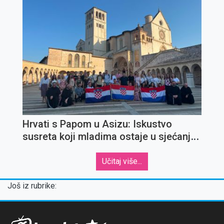
Hrvati s Papom u Asizu: Iskustvo
susreta koji mladima ostaje u sjećanju
za cijeli život
Učitaj više...
Još iz rubrike: