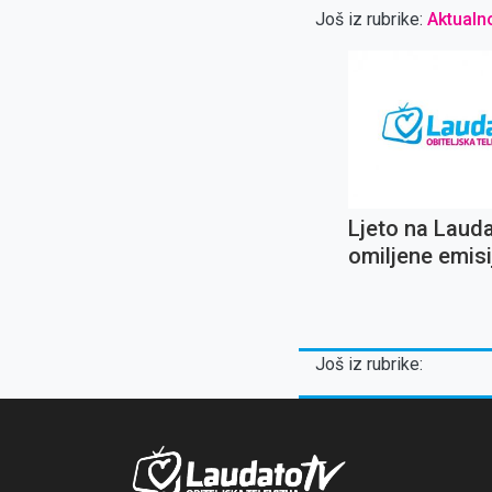
Još iz rubrike:
Aktualn
Ljeto na Laud
omiljene emisij
Ignaciju Lojol
koncert Oliver
Dragojevića
Još iz rubrike: