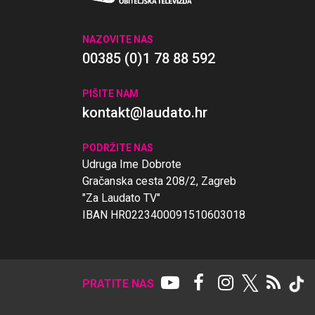
NAZOVITE NAS
00385 (0)1 78 88 592
PIŠITE NAM
kontakt@laudato.hr
PODRŽITE NAS
Udruga Ime Dobrote
Gračanska cesta 208/2, Zagreb
"Za Laudato TV"
IBAN HR0223400091510603018
𝕏
PRATITE NAS