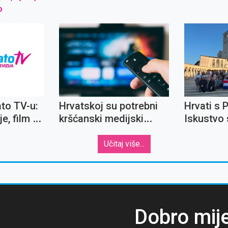
o
ato TV-u:
Hrvatskoj su potrebni
Hrvati s 
e, film o
kršćanski medijski
Iskustvo 
skom i
sadržaji
mladima 
a
sjećanju z
Učitaj više...
Dobro mij