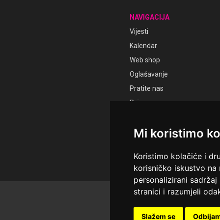
NAVIGACIJA
Vijesti
Kalendar
Web shop
Oglašavanje
Pratite nas
Prijava
Registracija
Mi koristimo ko
Koristimo kolačiće i dr
korisničko iskustvo na
personalizirani sadržaj 
stranici i razumjeli odak
© Sva prava pridržana Ud
Održavatelj Netcom d.o.o., 
Slažem se
Odbija