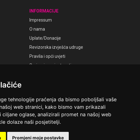
INFORMACIJE
Impressum
O nama
Uplate/Donacije
Revizorska izvješća udruge
Pravila i opći uvjeti
Smjernice privatnosti
Postavke kolačića
lačiće
GALERIJE
Laudato Galerije
uge tehnologije praćenja da bismo poboljšali vaše
 našoj web stranici, kako bismo vam prikazali
i ciljane oglase, analizirali promet na našoj web
le dolaze naši posjetitelji.
ruga Ime dobrote
Riva 6, Rijeka
m
Promjeni moje postavke