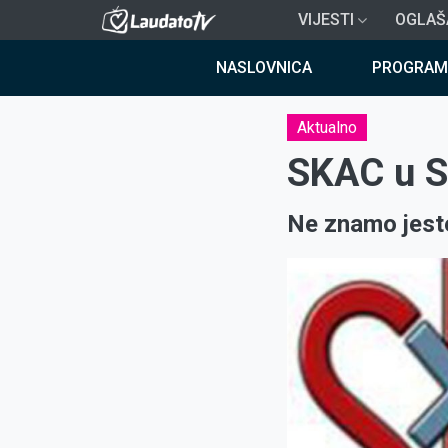
Skoči
VIJESTI
OGLAŠ
na
Breadcrumb
glavni
NASLOVNICA
PROGRAM
sadržaj
Aktualno
SKAC u S
Ne znamo jeste