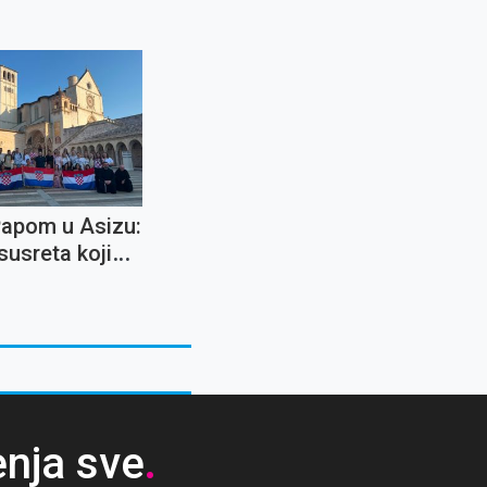
Papom u Asizu:
susreta koji
ostaje u
a cijeli život
enja sve
.