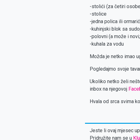
-stolići (za četiri osob
-stolice
-jedna polica ili ormarić
-kuhinjski blok sa su
-polovni (a može i novi;)
-kuhala za vodu
Možda je netko imao ugo
Pogledajmo svoje tavan
Ukoliko netko želi neš
inbox na njegovoj
Faceb
Hvala od srca svima koj
Jeste li ovaj mjesec upl
Pridružite nam se u
Klu