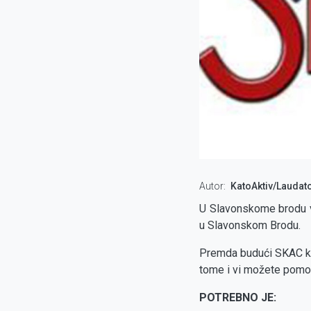
Autor
KatoAktiv/Laudato
U Slavonskome brodu vje
u Slavonskom Brodu.
Premda budući SKAC klub
tome i vi možete pomoć
POTREBNO JE: