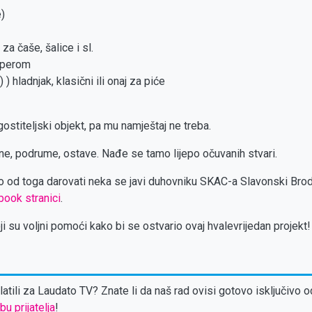
e)
 za čaše, šalice i sl.
doperom
 ) hladnjak, klasični ili onaj za piće
stiteljski objekt, pa mu namještaj ne treba.
e, podrume, ostave. Nađe se tamo lijepo očuvanih stvari.
to od toga darovati neka se javi duhovniku SKAC-a Slavonski Bro
ook stranici
.
i su voljni pomoći kako bi se ostvario ovaj hvalevrijedan projekt!
atili za Laudato TV? Znate li da naš rad ovisi gotovo isključivo o
bu prijatelja
!