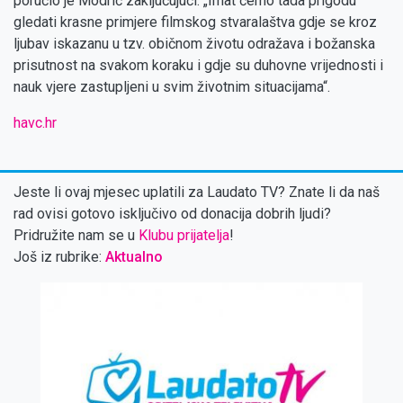
poručio je Modrić zaključujući: „Imat ćemo tada prigodu
gledati krasne primjere filmskog stvaralaštva gdje se kroz
ljubav iskazanu u tzv. običnom životu odražava i božanska
prisutnost na svakom koraku i gdje su duhovne vrijednosti i
nauk vjere zastupljeni u svim životnim situacijama“.
havc.hr
Jeste li ovaj mjesec uplatili za Laudato TV? Znate li da naš
rad ovisi gotovo isključivo od donacija dobrih ljudi?
Pridružite nam se u
Klubu prijatelja
!
Još iz rubrike:
Aktualno