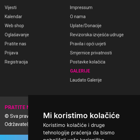
Vijesti
Impressum
Kalendar
O nama
Web shop
Uplate/Donacije
Oglašavanje
Revizorska izvješća udruge
Pratite nas
Pravila i opći uvjeti
Prijava
Smjernice privatnosti
Registracija
Postavke kolačića
GALERIJE
Laudato Galerije
𝕏
PRATITE NAS
Mi koristimo kolačiće
© Sva prava pridržana Udruga Ime dobrote
Održavatelj Netcom d.o.o., Riva 6, Rijeka
Koristimo kolačiće i druge
tehnologije praćenja da bismo