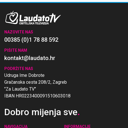
NAZOVITE NAS
00385 (0)1 78 88 592
PIŠITE NAM
kontakt@laudato.hr
PODRŽITE NAS
Udruga Ime Dobrote
Gračanska cesta 208/2, Zagreb
"Za Laudato TV"
IBAN HR0223400091510603018
Dobro mijenja sve
.
NAVIGACIJA
INFORMACIJE