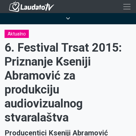
Skoči
na
Breadcrumb
glavni
sadržaj
Aktualno
6. Festival Trsat 2015:
Priznanje Kseniji
Abramović za
produkciju
audiovizualnog
stvaralaštva
Producentici Kseniji Abramović