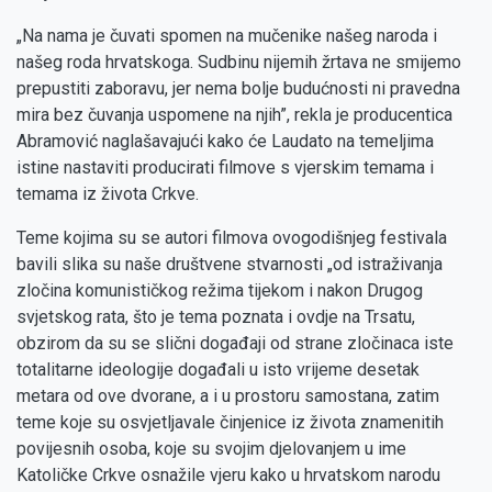
„Na nama je čuvati spomen na mučenike našeg naroda i
našeg roda hrvatskoga. Sudbinu nijemih žrtava ne smijemo
prepustiti zaboravu, jer nema bolje budućnosti ni pravedna
mira bez čuvanja uspomene na njih”, rekla je producentica
Abramović naglašavajući kako će Laudato na temeljima
istine nastaviti producirati filmove s vjerskim temama i
temama iz života Crkve.
Teme kojima su se autori filmova ovogodišnjeg festivala
bavili slika su naše društvene stvarnosti „od istraživanja
zločina komunističkog režima tijekom i nakon Drugog
svjetskog rata, što je tema poznata i ovdje na Trsatu,
obzirom da su se slični događaji od strane zločinaca iste
totalitarne ideologije događali u isto vrijeme desetak
metara od ove dvorane, a i u prostoru samostana, zatim
teme koje su osvjetljavale činjenice iz života znamenitih
povijesnih osoba, koje su svojim djelovanjem u ime
Katoličke Crkve osnažile vjeru kako u hrvatskom narodu