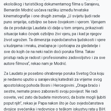
ekološkog i turističkog dokumentarnog filma u Sarajevu,
Bernardin Modrić uočava razliku između hrvatske
kinematografije i one drugih zemalja. „U svijetu ljudi rade
puno smjelije, ozbiljno se bave čovjekom i vjerom. Vjerujem
da će produkcija Laudata ići dalje u tom smjeru, prikazivati
situacije kako čovjek ozbiljno živi vjeru, pa i kad je njegov
život ugrožen. Ta dimenzija svjedočanstva ljudskosti i vjere
u kušnjama i mraku, značajna je i poticajna za gledatelje i
sve do kojih će na neki način doći poruka filma. Takav
pristup radu je radost i profesionalno zadovoljstvo i za sve
autore filmova“, rekao nam je Modrić.
Za Laudato je posebno ohrabrenje poruka Svetog Oca koju
je nedavno uputio u sarajevskoj katedrali za vrijeme svog
apostolskog pohoda Bosni i Hercegovini. „Draga braćo i
sestre, nemate pravo zaboraviti svoju povijest. Ne radi
osvete, već zato da budete mirotvorci, da biste mogli ljubiti
poput njih”, rekao je Papa nakon što je čuo svjedočanstava
dvojice svećenika i redovnice o teškom iskustvu rata u BiH.