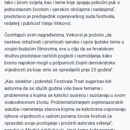
tako i širom svijeta, kao i teme koje spajaju pobožni puk s
jednostavnim životom i vjerskim običajima i nadanjima“,
predstavio je predsjednik ocjenjivačkog suda festivala,
redatelj i publicist Vanja Vinković.
Čestitajući svim nagrađenima, Vinković je poželio „da
nastave istraživati i promicati vjerske i opće ljudske teme u
svojim budućim filmovima, sve u cilju da se hrvatskom
društvu predstave različiti pogledi i razmišljanja, kako
bismo napokon mogli u potpunosti živjeti demokratske
vrijednosti za koje smo se opredijelili prije 25 godina“.
„Kao selektor i pokretač Festivala Trsat sugerirao bih
autorima da se idućih godina više bave temama i
problemima s kojima se katolici susreću i suočavaju u svom
svakodnevnom životu. Problematiziranjem svjetonazorskih
sukoba i nametanja stavova kojima se katolicima osporavaju
njihove vrijednosti u važnim porama života festival će
opravdati svoje postojanje i proširiti autorska viđenja“,