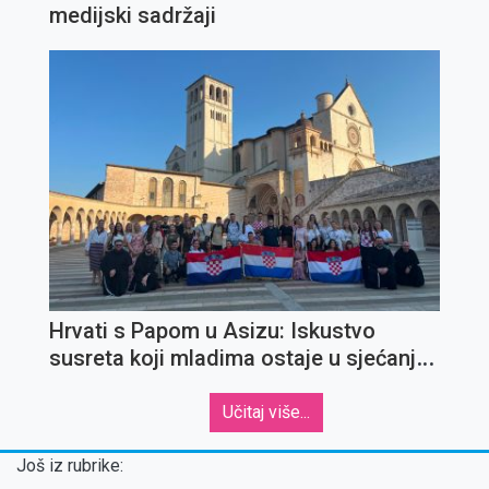
medijski sadržaji
Hrvati s Papom u Asizu: Iskustvo
susreta koji mladima ostaje u sjećanju
za cijeli život
Učitaj više...
Još iz rubrike: