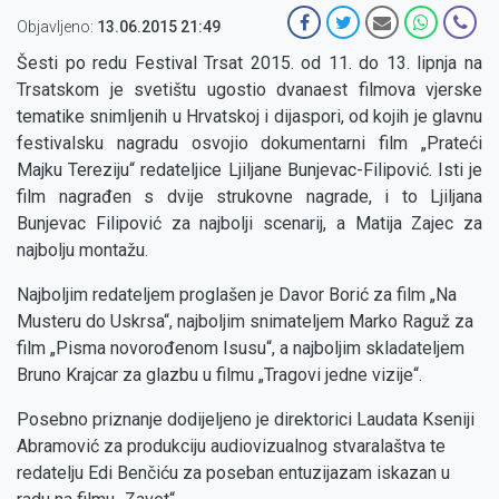
Objavljeno:
13.06.2015 21:49
Šesti po redu Festival Trsat 2015. od 11. do 13. lipnja na
Trsatskom je svetištu ugostio dvanaest filmova vjerske
tematike snimljenih u Hrvatskoj i dijaspori, od kojih je glavnu
festivalsku nagradu osvojio dokumentarni film „Prateći
Majku Tereziju“ redateljice Ljiljane Bunjevac-Filipović. Isti je
film nagrađen s dvije strukovne nagrade, i to Ljiljana
Bunjevac Filipović za najbolji scenarij, a Matija Zajec za
najbolju montažu.
Najboljim redateljem proglašen je Davor Borić za film „Na
Musteru do Uskrsa“, najboljim snimateljem Marko Raguž za
film „Pisma novorođenom Isusu“, a najboljim skladateljem
Bruno Krajcar za glazbu u filmu „Tragovi jedne vizije“.
Posebno priznanje dodijeljeno je direktorici Laudata Kseniji
Abramović za produkciju audiovizualnog stvaralaštva te
redatelju Edi Benčiću za poseban entuzijazam iskazan u