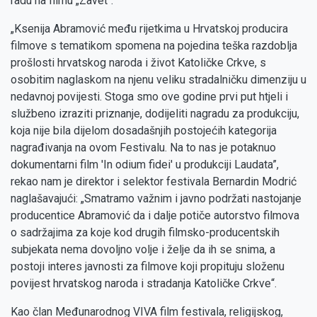
radu na filmu „Zavet“.
„Ksenija Abramović među rijetkima u Hrvatskoj producira
filmove s tematikom spomena na pojedina teška razdoblja
prošlosti hrvatskog naroda i život Katoličke Crkve, s
osobitim naglaskom na njenu veliku stradalničku dimenziju u
nedavnoj povijesti. Stoga smo ove godine prvi put htjeli i
službeno izraziti priznanje, dodijeliti nagradu za produkciju,
koja nije bila dijelom dosadašnjih postojećih kategorija
nagrađivanja na ovom Festivalu. Na to nas je potaknuo
dokumentarni film 'In odium fidei' u produkciji Laudata”,
rekao nam je direktor i selektor festivala Bernardin Modrić
naglašavajući: „Smatramo važnim i javno podržati nastojanje
producentice Abramović da i dalje potiče autorstvo filmova
o sadržajima za koje kod drugih filmsko-producentskih
subjekata nema dovoljno volje i želje da ih se snima, a
postoji interes javnosti za filmove koji propituju složenu
povijest hrvatskog naroda i stradanja Katoličke Crkve“.
Kao član Međunarodnog VIVA film festivala, religijskog,