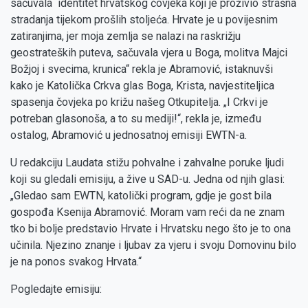
sačuvala identitet hrvatskog čovjeka koji je proživio strašna
stradanja tijekom prošlih stoljeća. Hrvate je u povijesnim
zatiranjima, jer moja zemlja se nalazi na raskrižju
geostrateških puteva, sačuvala vjera u Boga, molitva Majci
Božjoj i svecima, krunica“ rekla je Abramović, istaknuvši
kako je Katolička Crkva glas Boga, Krista, navjestiteljica
spasenja čovjeka po križu našeg Otkupitelja. „I Crkvi je
potreban glasonoša, a to su mediji!“, rekla je, između
ostalog, Abramović u jednosatnoj emisiji EWTN-a.
U redakciju Laudata stižu pohvalne i zahvalne poruke ljudi
koji su gledali emisiju, a žive u SAD-u. Jedna od njih glasi:
„Gledao sam EWTN, katolički program, gdje je gost bila
gospođa Ksenija Abramović. Moram vam reći da ne znam
tko bi bolje predstavio Hrvate i Hrvatsku nego što je to ona
učinila. Njezino znanje i ljubav za vjeru i svoju Domovinu bilo
je na ponos svakog Hrvata.“
Pogledajte emisiju: