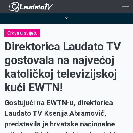
Skoči
na
Breadcrumb
glavni
sadržaj
Crkva u svijetu
Direktorica Laudato TV
gostovala na najvećoj
katoličkoj televizijskoj
kući EWTN!
Gostujući na EWTN-u, direktorica
Laudato TV Ksenija Abramović,
predstavila je hrvatske nacionalne