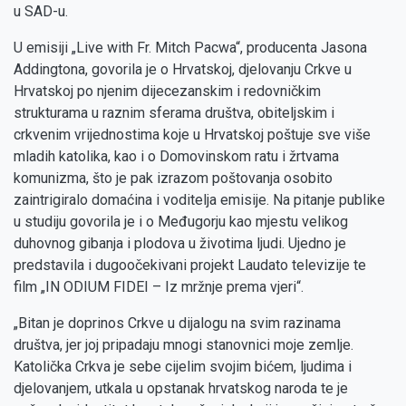
u SAD-u.
U emisiji „Live with Fr. Mitch Pacwa“, producenta Jasona
Addingtona, govorila je o Hrvatskoj, djelovanju Crkve u
Hrvatskoj po njenim dijecezanskim i redovničkim
strukturama u raznim sferama društva, obiteljskim i
crkvenim vrijednostima koje u Hrvatskoj poštuje sve više
mladih katolika, kao i o Domovinskom ratu i žrtvama
komunizma, što je pak izrazom poštovanja osobito
zaintrigiralo domaćina i voditelja emisije. Na pitanje publike
u studiju govorila je i o Međugorju kao mjestu velikog
duhovnog gibanja i plodova u životima ljudi. Ujedno je
predstavila i dugoočekivani projekt Laudato televizije te
film „IN ODIUM FIDEI – Iz mržnje prema vjeri“.
„Bitan je doprinos Crkve u dijalogu na svim razinama
društva, jer joj pripadaju mnogi stanovnici moje zemlje.
Katolička Crkva je sebe cijelim svojim bićem, ljudima i
djelovanjem, utkala u opstanak hrvatskog naroda te je