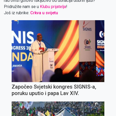
rad ovisi gotovo isključivo od donacija dobrih ljudi?
Pridružite nam se u
Klubu prijatelja
!
Još iz rubrike:
Crkva u svijetu
Započeo Svjetski kongres SIGNIS-a,
poruku uputio i papa Lav XIV.