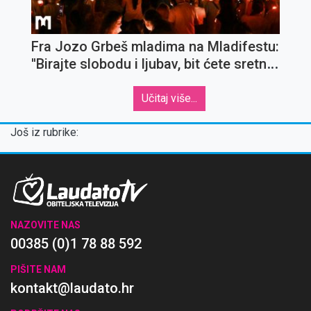
Fra Jozo Grbeš mladima na Mladifestu:
''Birajte slobodu i ljubav, bit ćete sretni
uvijek''
Učitaj više...
Još iz rubrike:
NAZOVITE NAS
00385 (0)1 78 88 592
PIŠITE NAM
kontakt@laudato.hr