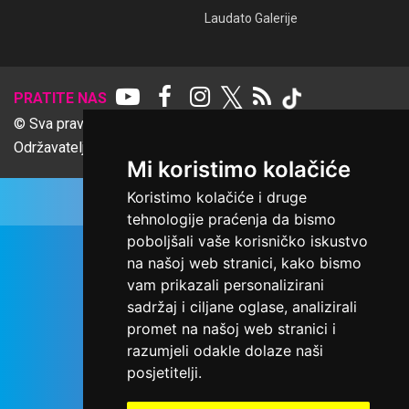
Laudato Galerije
𝕏
PRATITE NAS
© Sva prava pridržana Udruga Ime dobrote
Održavatelj Netcom d.o.o., Riva 6, Rijeka
Mi koristimo kolačiće
Koristimo kolačiće i druge
tehnologije praćenja da bismo
poboljšali vaše korisničko iskustvo
na našoj web stranici, kako bismo
vam prikazali personalizirani
sadržaj i ciljane oglase, analizirali
promet na našoj web stranici i
razumjeli odakle dolaze naši
posjetitelji.