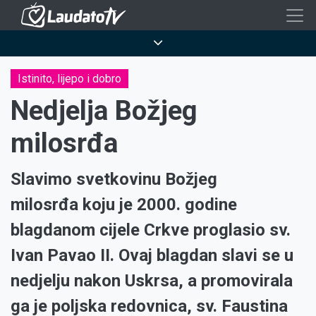
Skoči
na
Breadcrumb
glavni
sadržaj
Istinito, lijepo i dobro
Nedjelja Božjeg
milosrđa
Slavimo svetkovinu Božjeg
milosrđa koju je 2000. godine
blagdanom cijele Crkve proglasio sv.
Ivan Pavao II. Ovaj blagdan slavi se u
nedjelju nakon Uskrsa, a promovirala
ga je poljska redovnica, sv. Faustina