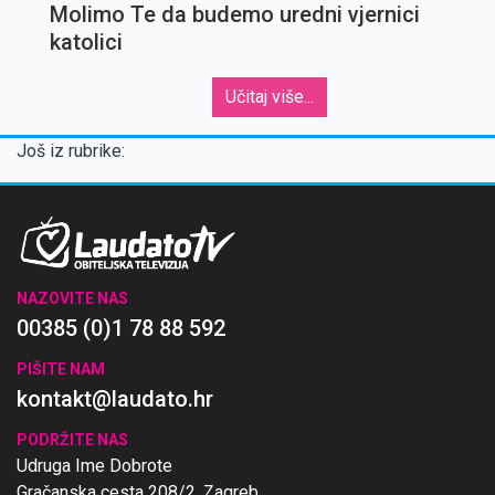
Molimo Te da budemo uredni vjernici
katolici
Učitaj više...
Još iz rubrike:
NAZOVITE NAS
00385 (0)1 78 88 592
PIŠITE NAM
kontakt@laudato.hr
PODRŽITE NAS
Udruga Ime Dobrote
Gračanska cesta 208/2, Zagreb