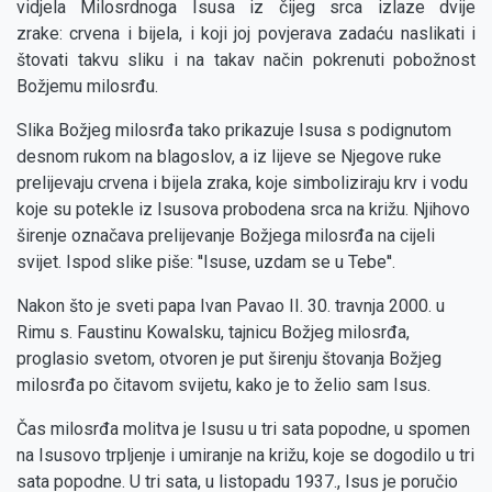
vidjela Milosrdnoga Isusa iz čijeg srca izlaze dvije
zrake: crvena i bijela, i koji joj povjerava zadaću naslikati i
štovati takvu sliku i na takav način pokrenuti pobožnost
Božjemu milosrđu.
Slika Božjeg milosrđa tako prikazuje Isusa s podignutom
desnom rukom na blagoslov, a iz lijeve se Njegove ruke
prelijevaju crvena i bijela zraka, koje simboliziraju krv i vodu
koje su potekle iz Isusova probodena srca na križu. Njihovo
širenje označava prelijevanje Božjega milosrđa na cijeli
svijet. Ispod slike piše: ''Isuse, uzdam se u Tebe''.
Nakon što je sveti papa Ivan Pavao II. 30. travnja 2000. u
Rimu s. Faustinu Kowalsku, tajnicu Božjeg milosrđa,
proglasio svetom, otvoren je put širenju štovanja Božjeg
milosrđa po čitavom svijetu, kako je to želio sam Isus.
Čas milosrđa molitva je Isusu u tri sata popodne, u spomen
na Isusovo trpljenje i umiranje na križu, koje se dogodilo u tri
sata popodne. U tri sata, u listopadu 1937., Isus je poručio