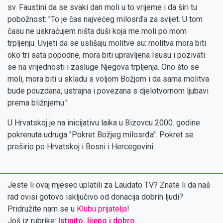
sv. Faustini da se svaki dan moli u to vrijeme i da širi tu
pobožnost: ''To je čas najvećeg milosrđa za svijet. U tom
času ne uskraćujem ništa duši koja me moli po mom
trpljenju. Uvjeti da se uslišaju molitve su: molitva mora biti
oko tri sata popodne, mora biti upravljena Isusu i pozivati
se na vrijednosti i zasluge Njegova trpljenja. Ono što se
moli, mora biti u skladu s voljom Božjom i da sama molitva
bude pouzdana, ustrajna i povezana s djelotvornom ljubavi
prema bližnjemu.''
U Hrvatskoj je na inicijativu laika u Bizovcu 2000. godine
pokrenuta udruga ''Pokret Božjeg milosrđa''. Pokret se
proširio po Hrvatskoj i Bosni i Hercegovini.
Jeste li ovaj mjesec uplatili za Laudato TV? Znate li da naš
rad ovisi gotovo isključivo od donacija dobrih ljudi?
Pridružite nam se u
Klubu prijatelja
!
Još iz rubrike:
Istinito, lijepo i dobro