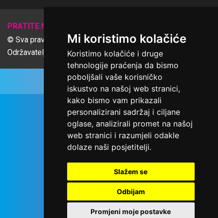
𝕏
PRATITE NAS
Mi koristimo kolačiće
© Sva prava pridržana Udruga Ime dobrote
Održavatelj Netcom d.o.o., Riva 6, Rijeka
Koristimo kolačiće i druge
tehnologije praćenja da bismo
poboljšali vaše korisničko
iskustvo na našoj web stranici,
kako bismo vam prikazali
personalizirani sadržaj i ciljane
oglase, analizirali promet na našoj
web stranici i razumjeli odakle
dolaze naši posjetitelji.
Slažem se
Odbijam
Promjeni moje postavke