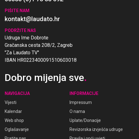
PIŠITE NAM
kontakt@laudato.hr
PODRŽITE NAS
Udruga Ime Dobrote
Gračanska cesta 208/2, Zagreb
"Za Laudato TV"
IBAN HR0223400091510603018
Dobro mijenja sve
.
NAVIGACIJA
INFORMACIJE
Vijesti
Impressum
Kalendar
O nama
Web shop
Uplate/Donacije
Oglašavanje
Revizorska izvješća udruge
Pratite nas
Pravila i opći uvjeti