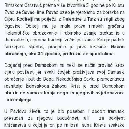
Rimskom Carstvu), prema više izvornika 5. godine po Kristu.
Zvao se Savao, ime Pavao uzeo je vjerojatno za boravka na
Cipru. Roditelji mu potječu iz Palestine, u Tarz su stigli zbog
trgovine. Obitelj mu je imala prava rimskih građana.
Helenističko obrazovanje i rabinsko zvanje stekao je u
Jeruzalemu, a prema tradiciji izučio je i zanat. Kao pripadnik
farizejske sljedbe, progonio je prve kršćane.
Nakon
obraćenja, oko 34. godine, pridružio se apostolima.
Događaj pred Damaskom na neki se način provlači kroz
cijelu povijest, jer svaki čovjek proživljava svoj Damask,
obraćenje i put do Boga. Nekadašnjeg Savla, pismoznanca,
revnitelja židovskoga Zakona, Krist je pred Damaskom
oborio ne samo s konja nego i s njegovih svjetonazora
i stremljenja.
U Pavlovu životu to je bio poseban i osobit trenutak,
presudan za njegovu budućnost, ali i za povijest
kršćanstva u kojoj je on po milosti Isusa Krista svakako