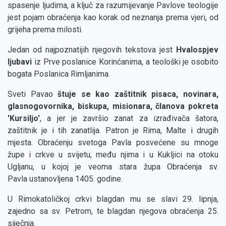
spasenje ljudima, a ključ za razumijevanje Pavlove teologije
jest pojam obraćenja kao korak od neznanja prema vjeri, od
grijeha prema milosti.
Jedan od najpoznatijih njegovih tekstova jest
Hvalospjev
ljubavi
iz Prve poslanice Korinćanima, a teološki je osobito
bogata Poslanica Rimljanima.
Sveti Pavao
štuje se kao zaštitnik pisaca, novinara,
glasnogovornika, biskupa, misionara, članova pokreta
'Kursiljo'
, a jer je završio zanat za izrađivača šatora,
zaštitnik je i tih zanatlija. Patron je Rima, Malte i drugih
mjesta. Obraćenju svetoga Pavla posvećene su mnoge
župe i crkve u svijetu, među njima i u Kukljici na otoku
Ugljanu, u kojoj je veoma stara župa Obraćenja sv.
Pavla ustanovljena 1405. godine.
U Rimokatoličkoj crkvi blagdan mu se slavi 29. lipnja,
zajedno sa sv. Petrom, te blagdan njegova obraćenja 25.
siječnja.