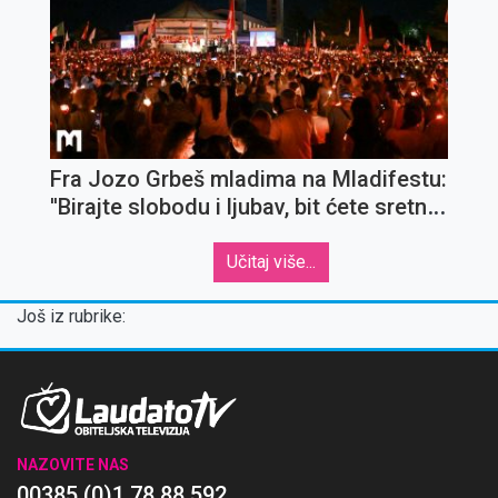
Fra Jozo Grbeš mladima na Mladifestu:
''Birajte slobodu i ljubav, bit ćete sretni
uvijek''
Učitaj više...
Još iz rubrike:
NAZOVITE NAS
00385 (0)1 78 88 592