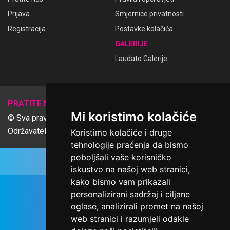
Prijava
Smjernice privatnosti
Registracija
Postavke kolačića
GALERIJE
Laudato Galerije
𝕏
PRATITE NAS
Mi koristimo kolačiće
© Sva prava pridržana Udruga Ime dobrote
Održavatelj Netcom d.o.o., Riva 6, Rijeka
Koristimo kolačiće i druge
tehnologije praćenja da bismo
poboljšali vaše korisničko
iskustvo na našoj web stranici,
kako bismo vam prikazali
personalizirani sadržaj i ciljane
oglase, analizirali promet na našoj
web stranici i razumjeli odakle