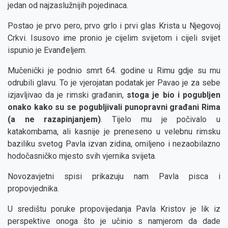
jedan od najzaslužnijih pojedinaca.
Postao je prvo pero, prvo grlo i prvi glas Krista u Njegovoj
Crkvi. Isusovo ime pronio je cijelim svijetom i cijeli svijet
ispunio je Evanđeljem.
Mučenički je podnio smrt 64. godine u Rimu gdje su mu
odrubili glavu. To je vjerojatan podatak jer Pavao je za sebe
izjavljivao da je rimski građanin,
stoga je bio i pogubljen
onako kako su se pogubljivali punopravni građani Rima
(a ne razapinjanjem)
. Tijelo mu je počivalo u
katakombama, ali kasnije je preneseno u velebnu rimsku
baziliku svetog Pavla izvan zidina, omiljeno i nezaobilazno
hodočasničko mjesto svih vjernika svijeta.
Novozavjetni spisi prikazuju nam Pavla pisca i
propovjednika.
U središtu poruke propovijedanja Pavla Kristov je lik iz
perspektive onoga što je učinio s namjerom da dade