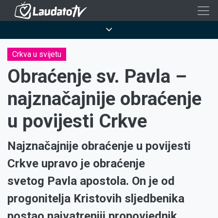
Skoči
na
Breadcrumb
glavni
sadržaj
Crkva u svijetu
Obraćenje sv. Pavla –
najznačajnije obraćenje
u povijesti Crkve
Najznačajnije obraćenje u povijesti
Crkve upravo je obraćenje
svetog Pavla apostola. On je od
progonitelja Kristovih sljedbenika
postao najvatreniji propovjednik