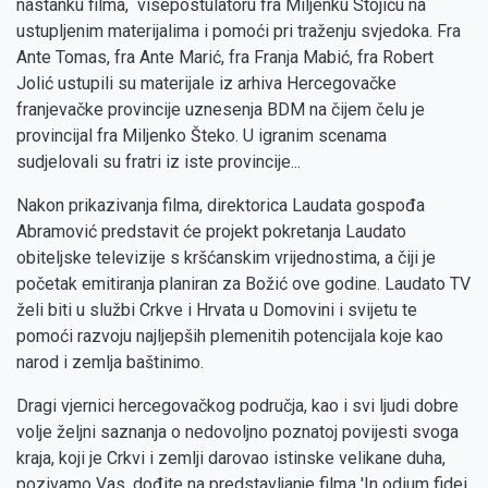
nastanku filma, visepostulatoru fra Miljenku Stojiću na
ustupljenim materijalima i pomoći pri traženju svjedoka. Fra
Ante Tomas, fra Ante Marić, fra Franja Mabić, fra Robert
Jolić ustupili su materijale iz arhiva Hercegovačke
franjevačke provincije uznesenja BDM na čijem čelu je
provincijal fra Miljenko Šteko. U igranim scenama
sudjelovali su fratri iz iste provincije...
Nakon prikazivanja filma, direktorica Laudata gospođa
Abramović predstavit će projekt pokretanja Laudato
obiteljske televizije s kršćanskim vrijednostima, a čiji je
početak emitiranja planiran za Božić ove godine. Laudato TV
želi biti u službi Crkve i Hrvata u Domovini i svijetu te
pomoći razvoju najljepših plemenitih potencijala koje kao
narod i zemlja baštinimo.
Dragi vjernici hercegovačkog područja, kao i svi ljudi dobre
volje željni saznanja o nedovoljno poznatoj povijesti svoga
kraja, koji je Crkvi i zemlji darovao istinske velikane duha,
pozivamo Vas, dođite na predstavljanje filma 'In odium fidei