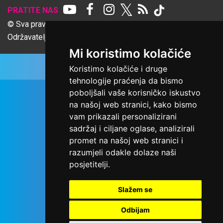
𝕏
PRATITE NAS
© Sva prava pridržana Udruga Ime dobrote
Održavatelj Netcom d.o.o., Riva 6, Rijeka
Mi koristimo kolačiće
Koristimo kolačiće i druge
tehnologije praćenja da bismo
poboljšali vaše korisničko iskustvo
na našoj web stranici, kako bismo
vam prikazali personalizirani
sadržaj i ciljane oglase, analizirali
promet na našoj web stranici i
razumjeli odakle dolaze naši
posjetitelji.
Slažem se
Odbijam