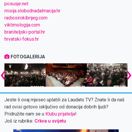
posusje.net
misija.slobodnadalmacija.hr
radiosirokibrijeg.com
viktimologija.com
braniteljski-portal.hr
hrvatski-fokus.hr
FOTOGALERIJA
‹
Jeste li ovaj mjesec uplatili za Laudato TV? Znate li da naš
rad ovisi gotovo isključivo od donacija dobrih ljudi?
Pridružite nam se u
Klubu prijatelja
!
Još iz rubrike:
Crkva u svijetu