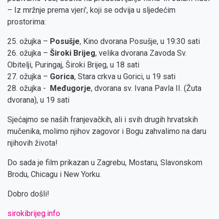
– Iz mržnje prema vjeri', koji se odvija u sljedećim
prostorima:
25. ožujka –
Posušje
, Kino dvorana Posušje, u 19:30 sati
26. ožujka –
Široki Brijeg
, velika dvorana Zavoda Sv.
Obitelji, Puringaj, Široki Brijeg, u 18 sati
27. ožujka –
Gorica
, Stara crkva u Gorici, u 19 sati
28. ožujka -
Međugorje
, dvorana sv. Ivana Pavla II. (Žuta
dvorana), u 19 sati
Sjećajmo se naših franjevačkih, ali i svih drugih hrvatskih
mučenika, molimo njihov zagovor i Bogu zahvalimo na daru
njihovih života!
Do sada je film prikazan u Zagrebu, Mostaru, Slavonskom
Brodu, Chicagu i New Yorku.
Dobro došli!
sirokibrijeg.info