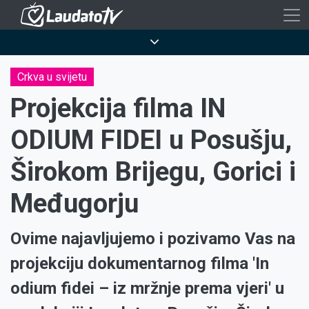
Skoči
na
Breadcrumb
glavni
sadržaj
Crkva u svijetu
Projekcija filma IN
ODIUM FIDEI u Posušju,
Širokom Brijegu, Gorici i
Međugorju
Ovime najavljujemo i pozivamo Vas na
projekciju dokumentarnog filma 'In
odium fidei – iz mržnje prema vjeri' u