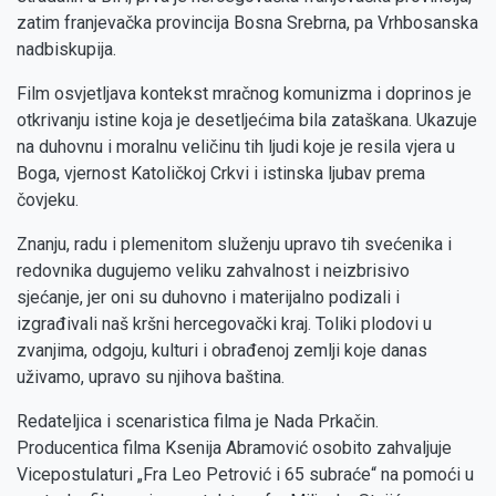
zatim franjevačka provincija Bosna Srebrna, pa Vrhbosanska
nadbiskupija.
Film osvjetljava kontekst mračnog komunizma i doprinos je
otkrivanju istine koja je desetljećima bila zataškana. Ukazuje
na duhovnu i moralnu veličinu tih ljudi koje je resila vjera u
Boga, vjernost Katoličkoj Crkvi i istinska ljubav prema
čovjeku.
Znanju, radu i plemenitom služenju upravo tih svećenika i
redovnika dugujemo veliku zahvalnost i neizbrisivo
sjećanje, jer oni su duhovno i materijalno podizali i
izgrađivali naš kršni hercegovački kraj. Toliki plodovi u
zvanjima, odgoju, kulturi i obrađenoj zemlji koje danas
uživamo, upravo su njihova baština.
Redateljica i scenaristica filma je Nada Prkačin.
Producentica filma Ksenija Abramović osobito zahvaljuje
Vicepostulaturi „Fra Leo Petrović i 65 subraće“ na pomoći u