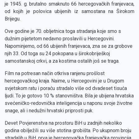
je 1945. g. brutalno smaknuto 66 hercegovačkih franjevaca,
od kojih je polovica ubijenih iz samostana na Širokom
Brijegu.
Ove godine je 70. obljetnica toga stradanja koje smo s
dužnim pijetetom nedavno proslavili u Hercegovini.
Napominjemo, od 66 ubijenih franjevaca, zna se za grobove
njih 33. Od toga su 24 pokopana u širokobriješkoj
samostanskoj crkvi, a za kostima ostalih još se traga.
Film na potresan način otkriva ranjenu prošlost
hercegovačkog kraja. Naime, u Hercegovini je u Drugom
svjetskom ratu i poraću stradalo više od dvadeset tisuća
ljudi. To je gotovo 10 % stanovništva. Bila je ubijena hrvatska
svećeničko-redovnička inteligencija u naponu svoje životne
snage, ali i nedužni hrvatski priprosti puk.
Devet Povjerenstva na prostoru BiH u zadnjih nekoliko
godina obilježili su više stotina grobišta. Po ukupnom broju
stradalih u BiH, prva je hercegovačka franjevačka provincija,