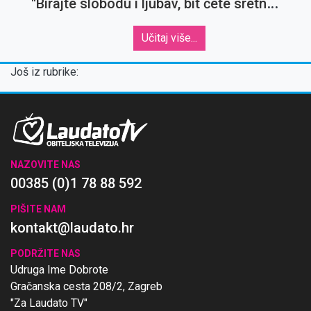
''Birajte slobodu i ljubav, bit ćete sretni
uvijek''
Učitaj više...
Još iz rubrike:
NAZOVITE NAS
00385 (0)1 78 88 592
PIŠITE NAM
kontakt@laudato.hr
PODRŽITE NAS
Udruga Ime Dobrote
Gračanska cesta 208/2, Zagreb
"Za Laudato TV"