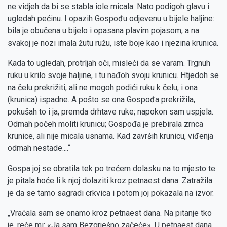
ne vidjeh da bi se stabla iole micala. Nato podigoh glavu i
ugledah pećinu. I opazih Gospođu odjevenu u bijele haljine:
bila je obučena u bijelo i opasana plavim pojasom, a na
svakoj je nozi imala žutu ružu, iste boje kao i njezina krunica.
Kada to ugledah, protrljah oči, misleći da se varam. Trgnuh
ruku u krilo svoje haljine, i tu nađoh svoju krunicu. Htjedoh se
na čelu prekrižiti, ali ne mogoh podići ruku k čelu, i ona
(krunica) ispadne. A pošto se ona Gospođa prekrižila,
pokušah to i ja, premda drhtave ruke; napokon sam uspjela.
Odmah počeh moliti krunicu; Gospođa je prebirala zrnca
krunice, ali nije micala usnama. Kad završih krunicu, viđenja
odmah nestade....“
Gospa joj se obratila tek po trećem dolasku na to mjesto te
je pitala hoće li k njoj dolaziti kroz petnaest dana. Zatražila
je da se tamo sagradi crkvica i potom joj pokazala na izvor.
„Vraćala sam se onamo kroz petnaest dana. Na pitanje tko
je, reče mi: «Ja sam Bezgrješno začeće». U petnaest dana