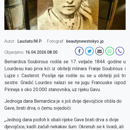
Autor
Laudato/M.P.
Fotograf
beautynewstokyo.jp
Objavljeno:
16.04.2026 08:00
Bernardica Soubirous rodila se 17. veljače 1844. godine u
Lourdesu kao prva kći iz obitelji mlinara Franje Soubirous i
Lujze r. Casterot. Poslije nje rodile su se u obitelji još tri
sestre. Gradić Lourdes nalazi se na jugu Francuske ispod
Pirineja s oko 20.000 stanovnika, uz rijeku Gavu.
Jednoga dana Bernardica je s još dvije djevojčice otišla do
Gave, brati drva, o čemu svjedoči:
„Jednog dana pođoh k obali rijeke Gave brati drva s dvije
djevojčice, kadli začuh nekakav šum. Okrenuh se k livadi, ali