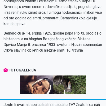
obrubljenom zlatom i kristalom u samostanskoj kapeli u
Neversu, u svom crnom redovničkom odijelu, pognute glave
i raširenih ruku iznad srca. Tu mogu hodočasnici i nakon više
od sto godina od smrti, promatrati Bernardicu koja djeluje
kao da spava.
Bernardicu je 14. srpnja 1925. godine papa Pio XI. proglasio
blaženom, a na blagdan Bezgrješnog začeća Blažene
Djevice Marije 8. prosinca 1933. svetom. Njezin spomendan
Crkva slavi na obljetnicu njezine smrti 16. travnja.
FOTOGALERIJA
‹
Jeste li ovaj mjesec uplatili za Laudato TV? Znate li da naš