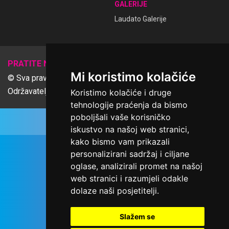
GALERIJE
Laudato Galerije
𝕏
PRATITE NAS
Mi koristimo kolačiće
© Sva prava pridržana Udruga Ime dobrote
Održavatelj Netcom d.o.o., Riva 6, Rijeka
Koristimo kolačiće i druge
tehnologije praćenja da bismo
poboljšali vaše korisničko
iskustvo na našoj web stranici,
kako bismo vam prikazali
personalizirani sadržaj i ciljane
oglase, analizirali promet na našoj
web stranici i razumjeli odakle
dolaze naši posjetitelji.
Slažem se