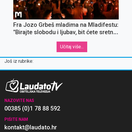
Fra Jozo Grbeš mladima na Mladifestu:
''Birajte slobodu i ljubav, bit ćete sretni
uvijek''
Učitaj više...
Još iz rubrike:
NAZOVITE NAS
00385 (0)1 78 88 592
PIŠITE NAM
kontakt@laudato.hr