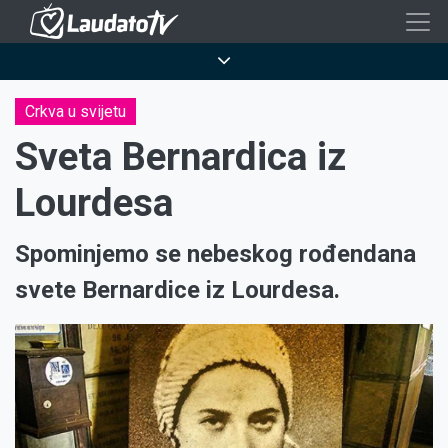
Skoči
na
Breadcrumb
glavni
sadržaj
Crkva u svijetu
Sveta Bernardica iz
Lourdesa
Spominjemo se nebeskog rođendana
svete Bernardice iz Lourdesa.