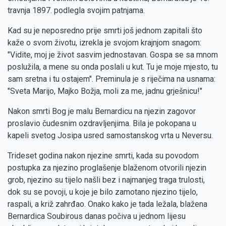
travnja 1897. podlegla svojim patnjama.
Kad su je neposredno prije smrti još jednom zapitali što
kaže o svom životu, izrekla je svojom krajnjom snagom:
"Vidite, moj je život sasvim jednostavan. Gospa se sa mnom
poslužila, a mene su onda poslali u kut. Tu je moje mjesto, tu
sam sretna i tu ostajem". Preminula je s riječima na usnama:
"Sveta Marijo, Majko Božja, moli za me, jadnu grješnicu!"
Nakon smrti Bog je malu Bernardicu na njezin zagovor
proslavio čudesnim ozdravljenjima. Bila je pokopana u
kapeli svetog Josipa usred samostanskog vrta u Neversu.
Trideset godina nakon njezine smrti, kada su povodom
postupka za njezino proglašenje blaženom otvorili njezin
grob, njezino su tijelo našli bez i najmanjeg traga trulosti,
dok su se povoji, u koje je bilo zamotano njezino tijelo,
raspali, a križ zahrđao. Onako kako je tada ležala, blažena
Bernardica Soubirous danas počiva u jednom lijesu