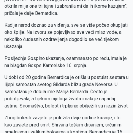
otkrila mi je one tri tajne i zabranila mi da ih ikome kazujem“,
pričala je dalje Bernardica.
Kad je narod doznao za viđenja, sve se više počeo okupljati
oko špilje. Na izvoru se pojavljivao sve veći mlaz vode, a
nekoliko čudesnih ozdravljenja dogodilo se već tijekom
ukazanja.
Posljednje Gospino ukazanje, osamnaesto po redu, imala je
na blagdan Gospe Karmelske 16. srpnja.
U dobi od 20 godina Bernardica je otišla u postulat sestara u
lijepi samostan svetog Gildarda blizu grada Neversa. U
samostanu je dobila ime Marija Bernarda. Često je
pobolijevala, a tijekom cijeloga života imala je napadaj
astme. Siromaštvo, bolest i trpljenje obilježili su njezin život.
Zbog bolesti zavjete je položila dvije godine kasnije, i to
kao zavjete pred smrt. Shrvana teškim disanjem, srčanim
smetnjama i velikim bolovima u kostima, Bernardica je 16.