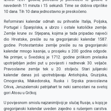
navedenih 11 minuta i 15 sekundi. Time se dobiva otprilike
10 dana. Tih 10 dana jednostavno je preskočeno.
Reformirani kalendar odmah su prihvatile Italija, Poljska,
Portugal i Španjolska, a ubrzo i ostale katoličke zemlje.
Zemlje krune sv. Stjepana, kojima je tada pripadao najveći
dio Hrvatske, prešle su na gregorijanski kalendar 1587.
godine. Protestantske zemlje prešle su na gregorijanski
kalendar mnogo kasnije, u prosjeku s 200 godina odgode.
Na primjer, u Švedskoj je 1712. godine prilikom prelaska
upotrijebljen jedini put u povijesti i nadnevak 30. veljače.
Pravoslavne zemlje tek u 20. stoljeću. Stari julijanski
kalendar danas još upotrebljavaju Antiohijska, Gruzijska,
Crnogorska, Makedonska, Ruska i Srpska pravoslavna
Crkva, Jeruzalemski patrijahart te neki samostani na svetoj
gori Atosu u Grčkoj.
U povijesnom smislu najzanimljiviji je slučaj Rusije, u kojoj je
gregorijanski kalendar uveden zajedno s rušenjem carstva.