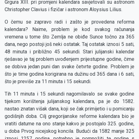
Grgura XIII. pri promjeni kalendara savjetovali su astronom
Christopher Clavius i fizičar i astronom Aloysius Lilius.
O čemu se zapravo radi i zašto je provedena reforma
kalendara? Naime, problem je kod svakog računanja
vremena u tome što Zemlja ne obiđe Sunce točno za 365
dana, nego postoji još neki ostatak. Taj ostatak iznosi 5 sati,
48 minuta i približno 45 sekundi. Stari julijanski kalendar
rješavao je taj problem uvođenjem prijestupne godine, čime
se dobiva jedan puni dan svake četvrte godine. Problem je
što je time godina korigirana na dužinu od 365 dana i 6 sati,
što je previše za 11 minuta i 15 sekundi.
Tih 11 minuta i 15 sekundi nagomilavalo se svake godine
tijekom korištenja julijanskog kalendara, pa je do 1582.
nastao znatan višak dana, koji se čak primijetio i u pomicanju
godišnjih doba. Cilj gregorijanske reforme kalendara bio je
vratiti datume na ono stanje kakvo je postojalo 325. godine,
u doba Prvog nicejskog koncila. Budući da 1582 manje 325
iznosi 1257 godina, potrebno je pomnožiti te godine s