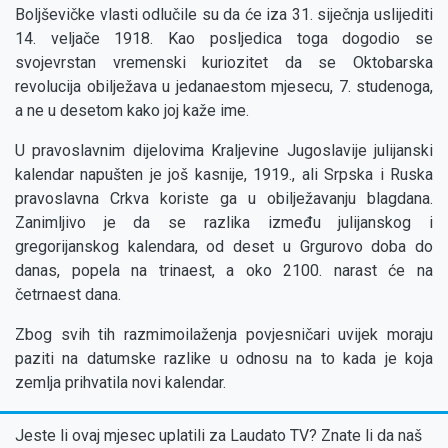
Boljševičke vlasti odlučile su da će iza 31. siječnja uslijediti
14. veljače 1918. Kao posljedica toga dogodio se
svojevrstan vremenski kuriozitet da se Oktobarska
revolucija obilježava u jedanaestom mjesecu, 7. studenoga,
a ne u desetom kako joj kaže ime.
U pravoslavnim dijelovima Kraljevine Jugoslavije julijanski
kalendar napušten je još kasnije, 1919., ali Srpska i Ruska
pravoslavna Crkva koriste ga u obilježavanju blagdana.
Zanimljivo je da se razlika između julijanskog i
gregorijanskog kalendara, od deset u Grgurovo doba do
danas, popela na trinaest, a oko 2100. narast će na
četrnaest dana.
Zbog svih tih razmimoilaženja povjesničari uvijek moraju
paziti na datumske razlike u odnosu na to kada je koja
zemlja prihvatila novi kalendar.
Jeste li ovaj mjesec uplatili za Laudato TV? Znate li da naš