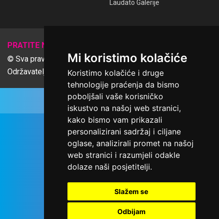
Laudato Galerije
𝕏
PRATITE NAS
Mi koristimo kolačiće
© Sva prava pridržana Udruga Ime dobrote
Održavatelj Netcom d.o.o., Riva 6, Rijeka
Koristimo kolačiće i druge
tehnologije praćenja da bismo
poboljšali vaše korisničko
iskustvo na našoj web stranici,
kako bismo vam prikazali
personalizirani sadržaj i ciljane
oglase, analizirali promet na našoj
web stranici i razumjeli odakle
dolaze naši posjetitelji.
Slažem se
Odbijam