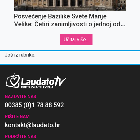
Posvećenje Bazilike Svete Marije
Velike: Četiri zanimljivosti o jednoj od
najvažnijih marijanskih crkava
Učitaj više...
Još iz rubrike:
NAZOVITE NAS
00385 (0)1 78 88 592
PIŠITE NAM
kontakt@laudato.hr
PODRŽITE NAS