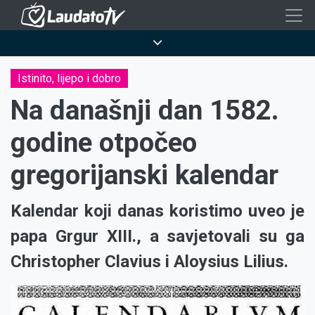
Skoči
na
Breadcrumb
glavni
sadržaj
Istinito, lijepo i dobro
Na današnji dan 1582.
godine otpočeo
gregorijanski kalendar
Kalendar koji danas koristimo uveo je
papa Grgur XIII., a savjetovali su ga
Christopher Clavius i Aloysius Lilius.