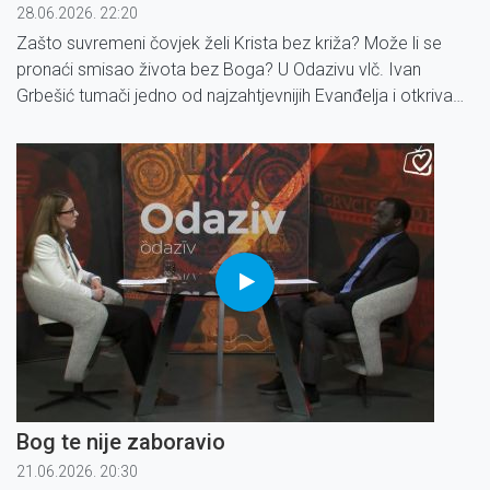
28.06.2026. 22:20
Zašto suvremeni čovjek želi Krista bez križa? Može li se
pronaći smisao života bez Boga? U Odazivu vlč. Ivan
Grbešić tumači jedno od najzahtjevnijih Evanđelja i otkriva
zašto upravo križ vodi prema istinskoj slobodi, miru i punini
života.
Bog te nije zaboravio
21.06.2026. 20:30