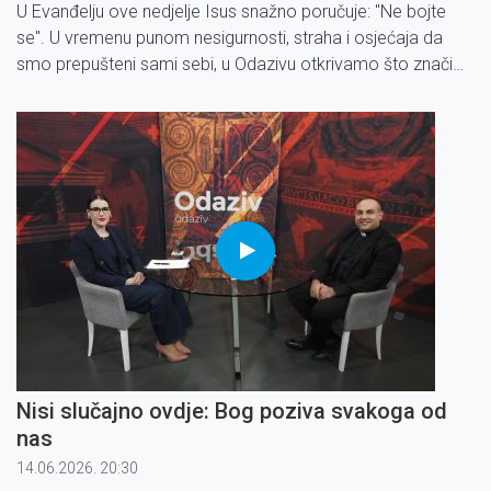
U Evanđelju ove nedjelje Isus snažno poručuje: ''Ne bojte
se''. U vremenu punom nesigurnosti, straha i osjećaja da
smo prepušteni sami sebi, u Odazivu otkrivamo što znači
vjerovati da Bog vidi čovjeka, poznaje njegovu borbu i
nikoga ne zaboravlja. S vlč.
Nisi slučajno ovdje: Bog poziva svakoga od
nas
14.06.2026. 20:30