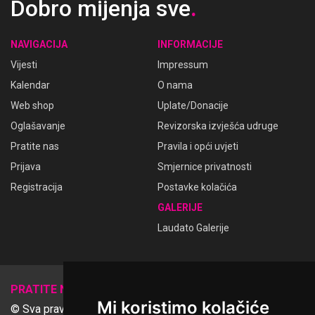
Dobro mijenja sve
.
NAVIGACIJA
INFORMACIJE
Vijesti
Impressum
Kalendar
O nama
Web shop
Uplate/Donacije
Oglašavanje
Revizorska izvješća udruge
Pratite nas
Pravila i opći uvjeti
Prijava
Smjernice privatnosti
Registracija
Postavke kolačića
GALERIJE
Laudato Galerije
𝕏
PRATITE NAS
Mi koristimo kolačiće
© Sva prava pridržana Udruga Ime dobrote