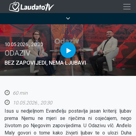
Skoči
na
Breadcrumb
glavni
sadržaj
10.05.2026., 20:30
ODAZIV
BEZ ZAPOVIJEDI, NEMA LJUBAVI
60 min
10.05.2026., 20:30
Isus u nedjeljnom Evanđelju postavlja jasan kriterij: ljubav
prema Njemu ne mjeri se riječima ni osjećajem, nego
životom po Njegovim zapovijedima. U Odazivu vlč. Anđelo
Maly govori o tome kako živjeti ljubav te o ulozi Duha