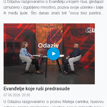
U Odazivu razgovaramo o Evanđelju u kojem Isus, gledajući
izmučeno i izgubljeno mnoštvo, poziva svoje učenike i šalje
ih među ljude. Što danas znači biti ''ovca bez pastira''?
Poziva li Bog doista svakoga čovjeka?
Evanđelje koje ruši predrasude
07.06.2026. 20:30
U Odazivu razgovaramo o pozivu Mateja carinika, Isusovu