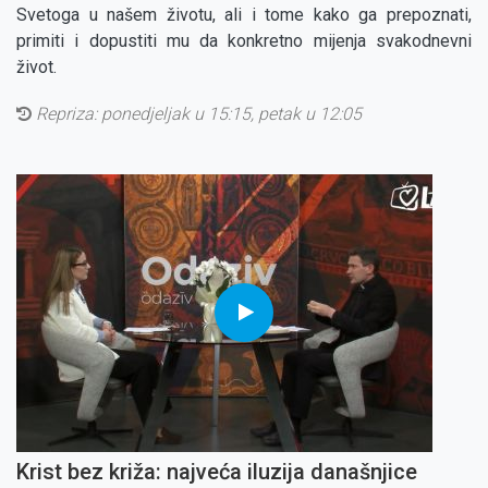
Svetoga u našem životu, ali i tome kako ga prepoznati,
primiti i dopustiti mu da konkretno mijenja svakodnevni
život.
Repriza:
ponedjeljak u 15:15, petak u 12:05
Krist bez križa: najveća iluzija današnjice