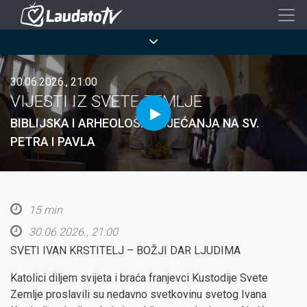
Skoči
na
Breadcrumb
glavni
sadržaj
30.06.2026., 21:00
VIJESTI IZ SVETE ZEMLJE
BIBLIJSKA I ARHEOLOŠKA SJEĆANJA NA SV.
PETRA I PAVLA
15 min
30.06.2026., 21:00
SVETI IVAN KRSTITELJ – BOŽJI DAR LJUDIMA
Katolici diljem svijeta i braća franjevci Kustodije Svete
Zemlje proslavili su nedavno svetkovinu svetog Ivana