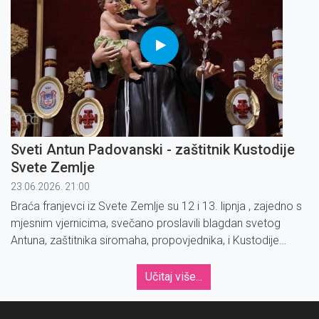
Sveti Antun Padovanski - zaštitnik Kustodije
Svete Zemlje
23.06.2026. 21:00
Braća franjevci iz Svete Zemlje su 12 i 13. lipnja , zajedno s
mjesnim vjernicima, svečano proslavili blagdan svetog
Antuna, zaštitnika siromaha, propovjednika, i Kustodije
Svete Zemlje.
Učitaj više...