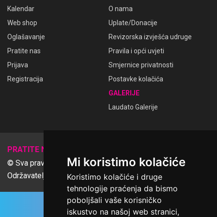
Kalendar
O nama
Web shop
Uplate/Donacije
Oglašavanje
Revizorska izvješća udruge
Pratite nas
Pravila i opći uvjeti
Prijava
Smjernice privatnosti
Registracija
Postavke kolačića
GALERIJE
Laudato Galerije
𝕏
PRATITE NAS
Mi koristimo kolačiće
© Sva prava pridržana Udruga Ime dobrote
Održavatelj Netcom d.o.o., Riva 6, Rijeka
Koristimo kolačiće i druge
tehnologije praćenja da bismo
poboljšali vaše korisničko
iskustvo na našoj web stranici,