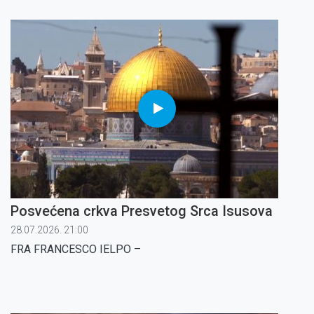
Lazara, Isusovih prijatelja. Njihova kuća, na kojoj je
izgrađena crkva, ugostila je braću franjevce, časne sestre i
vjernike.
Posvećena crkva Presvetog Srca Isusova
28.07.2026. 21:00
FRA FRANCESCO IELPO
–