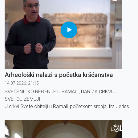
Arheološki nalazi s početka kršćanstva
14.07.2026. 21:15
SVEĆENIČKO REĐENJE U RAMALI, DAR ZA CRKVU U
SVETOJ ZEMLJI
U crkvi Svete obitelji u Ramali, početkom srpnja, fra Jeries
Abu Khalil zaređen je za
svećenika polaganjem ruku latinskog jeruzalemskog
patrijarha, kardinala Pizzaballe.