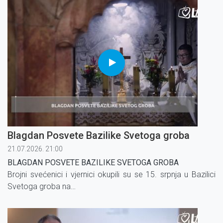
Blagdan Posvete Bazilike Svetoga groba
21.07.2026. 21:00
BLAGDAN POSVETE BAZILIKE SVETOGA GROBA
Brojni svećenici i vjernici okupili su se 15. srpnja u Bazilici
Svetoga groba na
svečanosti posvete crkve, posvećene 1149. godine u
sadašnjem obliku.