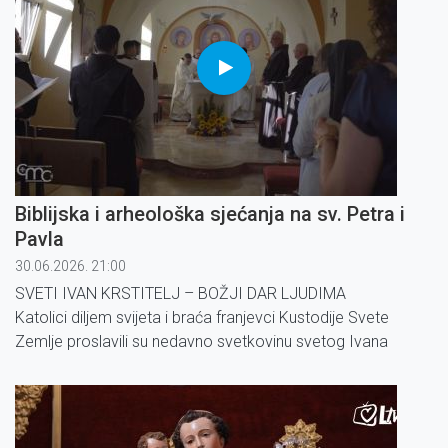
Biblijska i arheološka sjećanja na sv. Petra i
Pavla
30.06.2026. 21:00
SVETI IVAN KRSTITELJ – BOŽJI DAR LJUDIMA
Katolici diljem svijeta i braća franjevci Kustodije Svete
Zemlje proslavili su nedavno svetkovinu svetog Ivana
Krstitelja, slavljem koje je održano na planinama Ain
Karema.
LATINSKI I PRAVOSLAVNI PATRIJARH U POSJETU GAZI