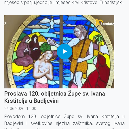
mjesec srpanj ujedno je i mjesec Krvi Kristove. Euharistijsko
slavlje predslavio je mons. Marko Medo, biskup gospićko-
senjski.
Proslava 120. obljetnica Župe sv. Ivana
Krstitelja u Badljevini
24.06.2026. 11:00
Povodom 120. obljetnice Župe sv. Ivana Krstitelja u
Badljevini i svetkovine njezina zaštitnika, svetog Ivana