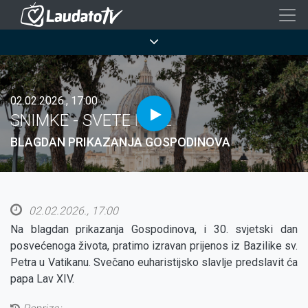
Skoči
na
Breadcrumb
glavni
sadržaj
02.02.2026., 17:00
SNIMKE - SVETE MISE
BLAGDAN PRIKAZANJA GOSPODINOVA
02.02.2026., 17:00
Na blagdan prikazanja Gospodinova, i 30. svjetski dan
posvećenoga života, pratimo izravan prijenos iz Bazilike sv.
Petra u Vatikanu. Svečano euharistijsko slavlje predslavit ća
papa Lav XIV.