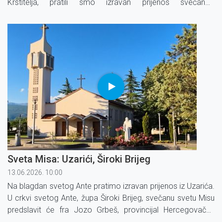
Krstitelja, pratili smo izravan prijenos svečanog
euharistijskog slavlja koje je predslavio pakrački dekan, vlč.
Dean Ilić.
Sveta Misa: Uzarići, Široki Brijeg
13.06.2026. 10:00
Na blagdan svetog Ante pratimo izravan prijenos iz Uzarića.
U crkvi svetog Ante, župa Široki Brijeg, svečanu svetu Misu
predslavit će fra Jozo Grbeš, provincijal Hercegovačke
Franjevačke provincije Uznesenja Blažene Djevice Marije.