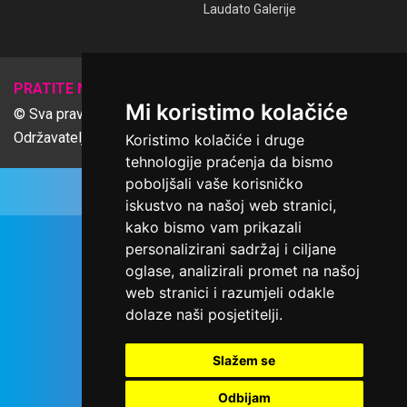
Laudato Galerije
𝕏
PRATITE NAS
Mi koristimo kolačiće
© Sva prava pridržana Udruga Ime dobrote
Održavatelj Netcom d.o.o., Riva 6, Rijeka
Koristimo kolačiće i druge
tehnologije praćenja da bismo
poboljšali vaše korisničko
iskustvo na našoj web stranici,
kako bismo vam prikazali
personalizirani sadržaj i ciljane
oglase, analizirali promet na našoj
web stranici i razumjeli odakle
dolaze naši posjetitelji.
Slažem se
Odbijam