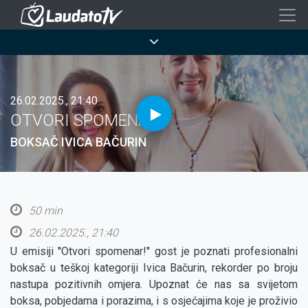
Skoči
na
Breadcrumb
glavni
sadržaj
26.02.2025., 21:40
OTVORI SPOMENAR!
BOKSAČ IVICA BAČURIN
50 min
26.02.2025., 21:40
U emisiji ''Otvori spomenar!'' gost je poznati profesionalni
boksač u teškoj kategoriji Ivica Bačurin, rekorder po broju
nastupa pozitivnih omjera. Upoznat će nas sa svijetom
boksa, pobjedama i porazima, i s osjećajima koje je proživio