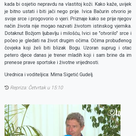
kada bi osjetio nepravdu na vlastitoj koži. Kako kaže, uvijek
je bitno ustati i biti jači nego prije. Ivica Bačurin otvorio je
svoje srce i progovorio o vjeri. Priznaje kako se prije njegov
način života nije mogao nazvati životom istinskog vjernika.
Dotaknut Božjom ljubavlju i milošću, Ivici se "otvorilo" srce i
počeo je gledati na život drugim očima. Očima probuđenog
čovjeka koji želi biti blizak Bogu. Uzoran suprug i otac
petero djece danas je trener mladih koji i sam brine da im
prenese prave sportske i životne vrijednosti.
Urednica i voditeljica: Mirna Sigetić Gudelj.
Repriza: Četvrtak u 15:10