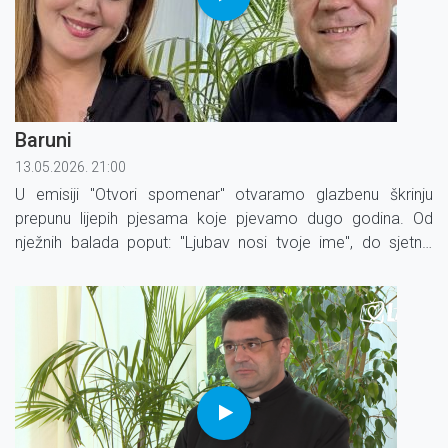
Baruni
13.05.2026. 21:00
U emisiji "Otvori spomenar" otvaramo glazbenu škrinju
prepunu lijepih pjesama koje pjevamo dugo godina. Od
nježnih balada poput: "Ljubav nosi tvoje ime", do sjetnih
pjesama "Kada Sava krene prema Brodu", ili navijačkih
"Neka pati koga smeta, Hrvatska je prvak svijeta".