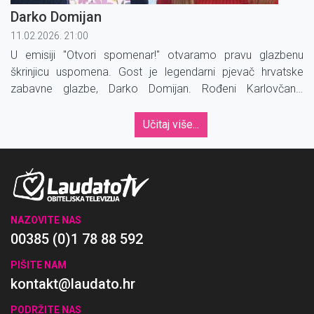
Darko Domijan
11.02.2026. 21:00
U emisiji "Otvori spomenar!" otvaramo pravu glazbenu
škrinjicu uspomena. Gost je legendarni pjevač hrvatske
zabavne glazbe, Darko Domijan. Rođeni Karlovčanin
darovao nam je prekrasne pjesme, prave evergreene koje
pjevaju i vole sve generacije.
Učitaj više...
NAZOVITE NAS
00385 (0)1 78 88 592
PIŠITE NAM
kontakt@laudato.hr
PODRŽITE NAS