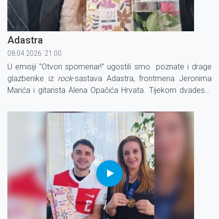
Adastra
08.04.2026. 21:00
U emisiji "Otvori spomenar!" ugostili smo poznate i drage
glazbenike iz
rock
-sastava Adastra, frontmena Jeronima
Marića i gitarista Alena Opačića Hrvata. Tijekom dvadeset
godina postojanja, Adastra nam je darovala prekrasne
pjesme snažnih poruka.