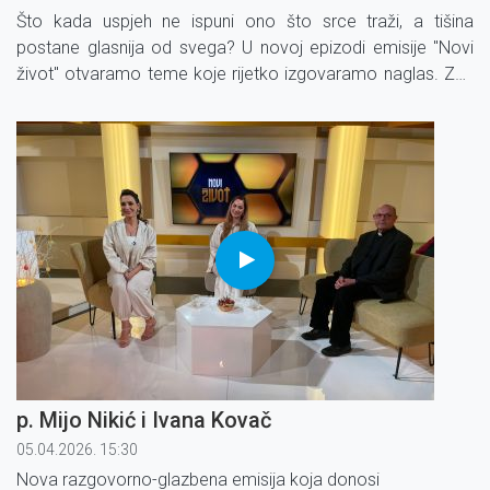
Što kada uspjeh ne ispuni ono što srce traži, a tišina
postane glasnija od svega? U novoj epizodi emisije ''Novi
život'' otvaramo teme koje rijetko izgovaramo naglas. Zsa
Zsa govori o svojim unutarnjim borbama, traženju i putu
prema Bogu.
p. Mijo Nikić i Ivana Kovač
05.04.2026. 15:30
Nova razgovorno-glazbena emisija koja donosi