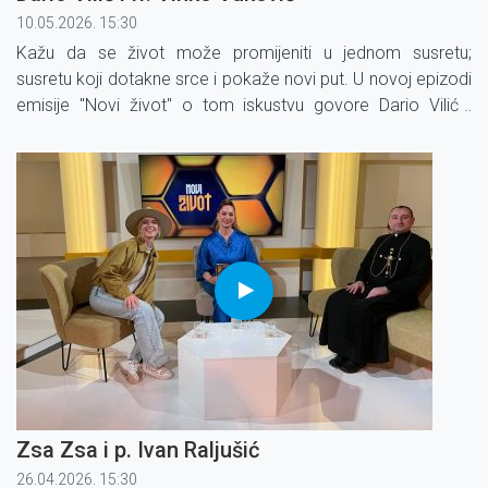
10.05.2026. 15:30
Kažu da se život može promijeniti u jednom susretu;
susretu koji dotakne srce i pokaže novi put. U novoj epizodi
emisije ''Novi život'' o tom iskustvu govore Dario Vilić i
pavlin, pater Vinko Vuković. Dario dijeli svoj osobni put i
trenutke koji su ga mijenjali, dok o.
Zsa Zsa i p. Ivan Raljušić
26.04.2026. 15:30