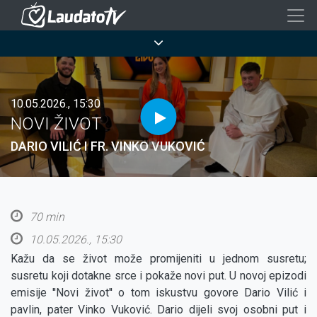
Skoči
na
Breadcrumb
glavni
sadržaj
10.05.2026., 15:30
NOVI ŽIVOT
DARIO VILIĆ I FR. VINKO VUKOVIĆ
70 min
10.05.2026., 15:30
Kažu da se život može promijeniti u jednom susretu;
susretu koji dotakne srce i pokaže novi put. U novoj epizodi
emisije ''Novi život'' o tom iskustvu govore Dario Vilić i
pavlin, pater Vinko Vuković. Dario dijeli svoj osobni put i