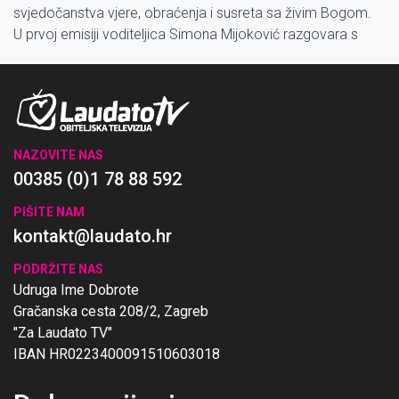
svjedočanstva vjere, obraćenja i susreta sa živim Bogom.
U prvoj emisiji voditeljica Simona Mijoković razgovara s
gostima: paterom Mijom Nikićem i Ivanom Kovač. Svi kroz
osobna iskustva govore o svome putu vjere i susretu s
Kristom.
NAZOVITE NAS
00385 (0)1 78 88 592
PIŠITE NAM
kontakt@laudato.hr
PODRŽITE NAS
Udruga Ime Dobrote
Gračanska cesta 208/2, Zagreb
"Za Laudato TV"
IBAN HR0223400091510603018