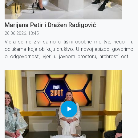
Marijana Petir i Dražen Radigović
26.06.2026. 13:45
Vjera se ne živi samo u tišini osobne molitve, nego i u
odlukama koje oblikuju društvo. U novoj epizodi govorimo
o odgovornosti, vjeri u javnom prostoru, hrabrosti ostati
vjeran svojim vrijednostima i o snazi pojedinca da mijenja
svijet djelujući iz srca.