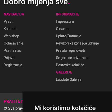
Dobro mijenja sve
.
NAVIGACIJA
INFORMACIJE
Vijesti
Impressum
Kalendar
O nama
Web shop
Uplate/Donacije
Oglašavanje
Revizorska izvješća udruge
Pratite nas
Pravila i opći uvjeti
Prijava
Smjernice privatnosti
Registracija
Postavke kolačića
GALERIJE
Laudato Galerije
𝕏
PRATITE NAS
Mi koristimo kolačiće
© Sva prava pridržana Udruga Ime dobrote