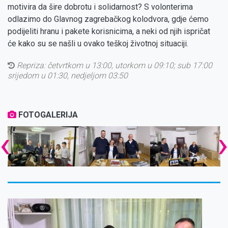
motivira da šire dobrotu i solidarnost? S volonterima
odlazimo do Glavnog zagrebačkog kolodvora, gdje ćemo
podijeliti hranu i pakete korisnicima, a neki od njih ispričat
će kako su se našli u ovako teškoj životnoj situaciji.
Repriza:
četvrtkom u 13:00, utorkom u 09:10; sub 17:00
srijedom u 01:30, nedjeljom 03:50
FOTOGALERIJA
‹