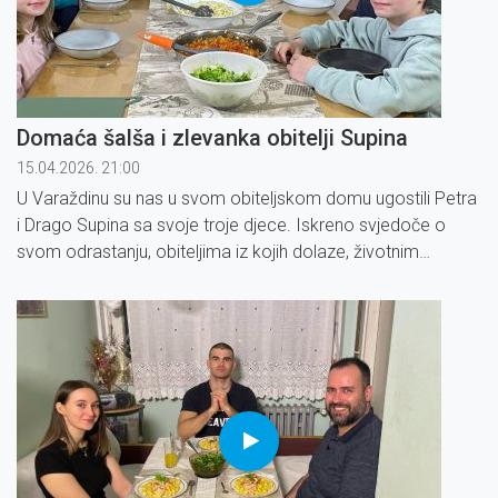
Domaća šalša i zlevanka obitelji Supina
15.04.2026. 21:00
U Varaždinu su nas u svom obiteljskom domu ugostili Petra
i Drago Supina sa svoje troje djece. Iskreno svjedoče o
svom odrastanju, obiteljima iz kojih dolaze, životnim
gubitcima i odlukama koje su ih oblikovale tijekom godina.