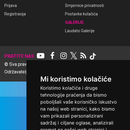
Prijava
Smjernice privatnosti
Registracija
Postavke kolačića
GALERIJE
Laudato Galerije
𝕏
PRATITE NAS
© Sva prava pridržana Udruga Ime dobrote
Održavatelj Netcom d.o.o., Riva 6, Rijeka
Mi koristimo kolačiće
Koristimo kolačiće i druge
tehnologije praćenja da bismo
poboljšali vaše korisničko iskustvo
na našoj web stranici, kako bismo
vam prikazali personalizirani
sadržaj i ciljane oglase, analizirali
promet na našoj web stranici i