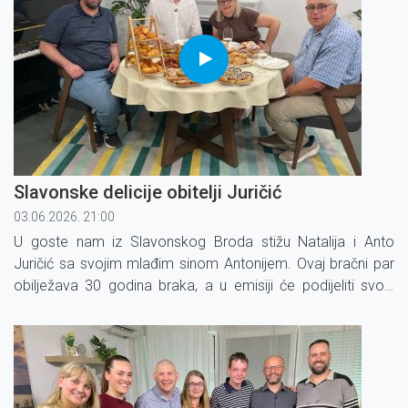
Slavonske delicije obitelji Juričić
03.06.2026. 21:00
U goste nam iz Slavonskog Broda stižu Natalija i Anto
Juričić sa svojim mlađim sinom Antonijem. Ovaj bračni par
obilježava 30 godina braka, a u emisiji će podijeliti svoju
životnu priču i otkriti kako su tijekom tri desetljeća
zajedništva ostali čvrsto jedno uz drugo.