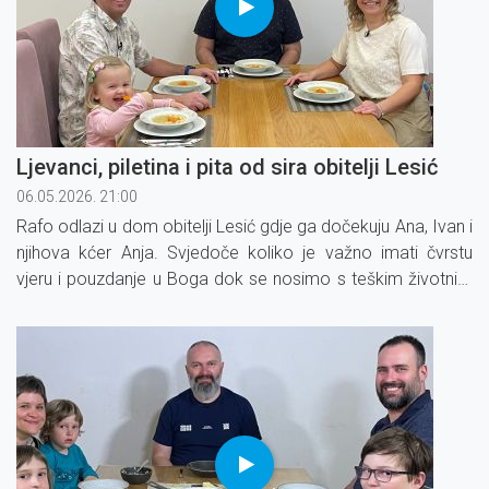
Ljevanci, piletina i pita od sira obitelji Lesić
06.05.2026. 21:00
Rafo odlazi u dom obitelji Lesić gdje ga dočekuju Ana, Ivan i
njihova kćer Anja. Svjedoče koliko je važno imati čvrstu
vjeru i pouzdanje u Boga dok se nosimo s teškim životnim
križem te kako Bog uvijek ostaje vjeran svojoj riječi.