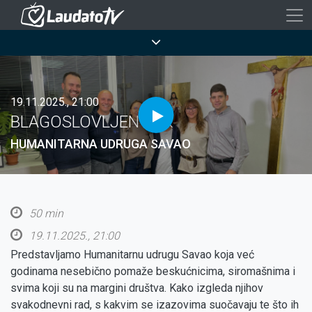
Skoči
na
Breadcrumb
glavni
sadržaj
19.11.2025., 21:00
BLAGOSLOVLJEN TEK
HUMANITARNA UDRUGA SAVAO
50 min
19.11.2025., 21:00
Predstavljamo Humanitarnu udrugu Savao koja već
godinama nesebično pomaže beskućnicima, siromašnima i
svima koji su na margini društva. Kako izgleda njihov
svakodnevni rad, s kakvim se izazovima suočavaju te što ih