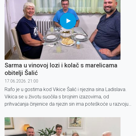
Sarma u vinovoj lozi i kolač s marelicama
obitelji Šalić
17.06.2026. 21:00
Rafo je u gostima kod Vikice Šalić i njezina sina Ladislava.
Vikica se u životu suočila s brojnim izazovima, od
prihvaćanja činjenice da njezin sin ima poteškoće u razvoju,
do borbe s osjećajem usamljenosti i neizvjesnosti.