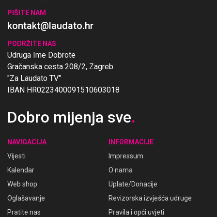
PIŠITE NAM
kontakt@laudato.hr
PODRŽITE NAS
Udruga Ime Dobrote
Gračanska cesta 208/2, Zagreb
"Za Laudato TV"
IBAN HR0223400091510603018
Dobro mijenja sve
.
NAVIGACIJA
INFORMACIJE
Vijesti
Impressum
Kalendar
O nama
Web shop
Uplate/Donacije
Oglašavanje
Revizorska izvješća udruge
Pratite nas
Pravila i opći uvjeti