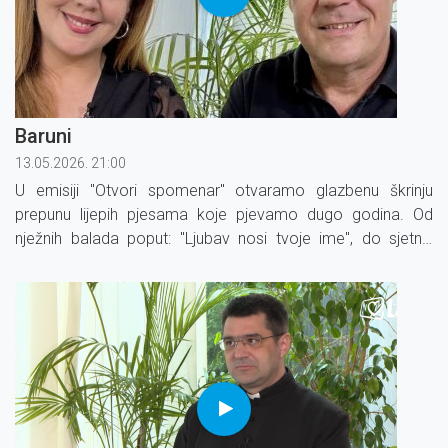
Baruni
13.05.2026. 21:00
U emisiji "Otvori spomenar" otvaramo glazbenu škrinju
prepunu lijepih pjesama koje pjevamo dugo godina. Od
nježnih balada poput: "Ljubav nosi tvoje ime", do sjetnih
pjesama "Kada Sava krene prema Brodu", ili navijačkih
"Neka pati koga smeta, Hrvatska je prvak svijeta".