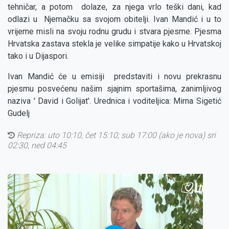
tehničar, a potom dolaze, za njega vrlo teški dani, kad
odlazi u Njemačku sa svojom obitelji. Ivan Mandić i u to
vrijeme misli na svoju rodnu grudu i stvara pjesme. Pjesma
Hrvatska zastava stekla je velike simpatije kako u Hrvatskoj
tako i u Dijaspori.
Ivan Mandić će u emisiji predstaviti i novu prekrasnu
pjesmu posvećenu našim sjajnim sportašima, zanimljivog
naziva ' David i Golijat'. Urednica i voditeljica: Mirna Sigetić
Gudelj
Repriza:
uto 10:10, čet 15:10; sub 17:00 (ako je nova) sri
02:30, ned 04:45