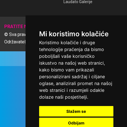
Laudato Galerije
𝕏
PRATITE NAS
Mi koristimo kolačiće
© Sva prava pridržana Udruga Ime dobrote
Održavatelj Netcom d.o.o., Riva 6, Rijeka
Koristimo kolačiće i druge
tehnologije praćenja da bismo
poboljšali vaše korisničko
iskustvo na našoj web stranici,
kako bismo vam prikazali
personalizirani sadržaj i ciljane
oglase, analizirali promet na našoj
web stranici i razumjeli odakle
dolaze naši posjetitelji.
Slažem se
Odbijam