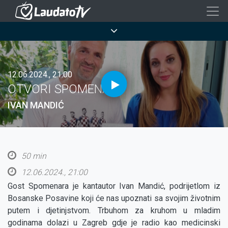
Skoči
na
Breadcrumb
glavni
sadržaj
12.06.2024., 21:00
OTVORI SPOMENAR!
IVAN MANDIĆ
50 min
12.06.2024., 21:00
Gost Spomenara je kantautor Ivan Mandić, podrijetlom iz
Bosanske Posavine koji će nas upoznati sa svojim životnim
putem i djetinjstvom. Trbuhom za kruhom u mladim
godinama dolazi u Zagreb gdje je radio kao medicinski