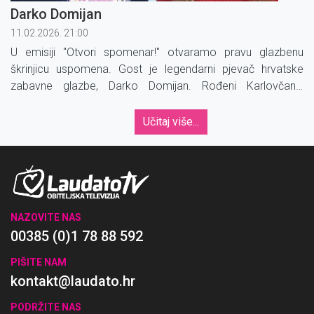
Darko Domijan
11.02.2026. 21:00
U emisiji "Otvori spomenar!" otvaramo pravu glazbenu
škrinjicu uspomena. Gost je legendarni pjevač hrvatske
zabavne glazbe, Darko Domijan. Rođeni Karlovčanin
darovao nam je prekrasne pjesme, prave evergreene koje
pjevaju i vole sve generacije.
Učitaj više...
NAZOVITE NAS
00385 (0)1 78 88 592
PIŠITE NAM
kontakt@laudato.hr
PODRŽITE NAS