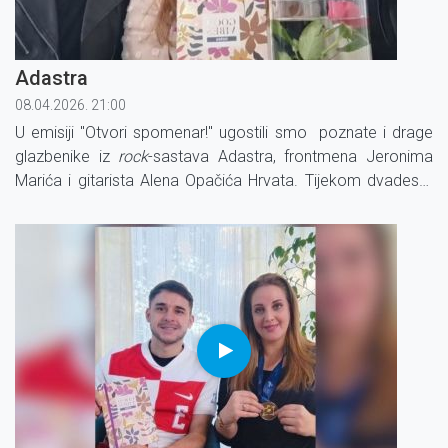
Adastra
08.04.2026. 21:00
U emisiji "Otvori spomenar!" ugostili smo poznate i drage
glazbenike iz
rock
-sastava Adastra, frontmena Jeronima
Marića i gitarista Alena Opačića Hrvata. Tijekom dvadeset
godina postojanja, Adastra nam je darovala prekrasne
pjesme snažnih poruka.