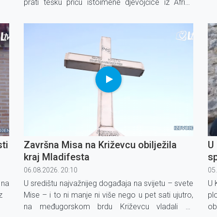
prati tešku priču istoimene djevojčice iz Afrike
koja je ostala bez roditelja te je – zbog brige za
svoju mlađu braću – prestala ići u školu.
ti
Završna Misa na Križevcu obilježila
U
kraj Mladifesta
s
06.08.2026. 20:10
05
 na
U središtu najvažnijeg događaja na svijetu – svete
U 
z
Mise – i to ni manje ni više nego u pet sati ujutro,
pl
na međugorskom brdu Križevcu vladali su
ob