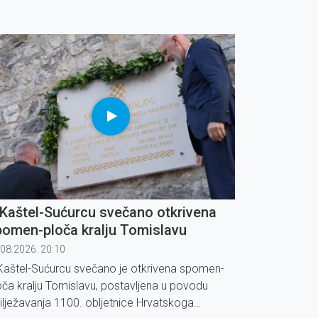
 Kaštel-Sućurcu svečano otkrivena
pomen-ploča kralju Tomislavu
.08.2026. 20:10
Kaštel-Sućurcu svečano je otkrivena spomen-
oča kralju Tomislavu, postavljena u povodu
ilježavanja 1100. obljetnice Hrvatskoga