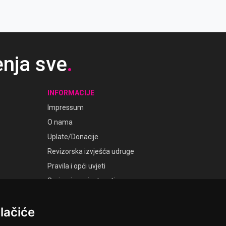
aljevstva. Ploča predstavlja trajni podsjetnik na
četke hrvatske državnosti i bogatu povijesnu
štinu Kaštel-Sućurca i Kaštela.
enja sve
.
INFORMACIJE
Impressum
O nama
Uplate/Donacije
Revizorska izvješća udruge
Pravila i opći uvjeti
Smjernice privatnosti
Postavke kolačića
lačiće
GALERIJE
Laudato Galerije