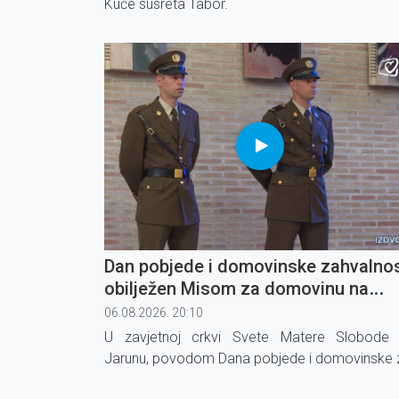
Kuće susreta Tabor.
Dan pobjede i domovinske zahvalnos
obilježen Misom za domovinu na
Jarunu
06.08.2026. 20:10
U zavjetnoj crkvi Svete Matere Slobode
Jarunu, povodom Dana pobjede i domovinske 