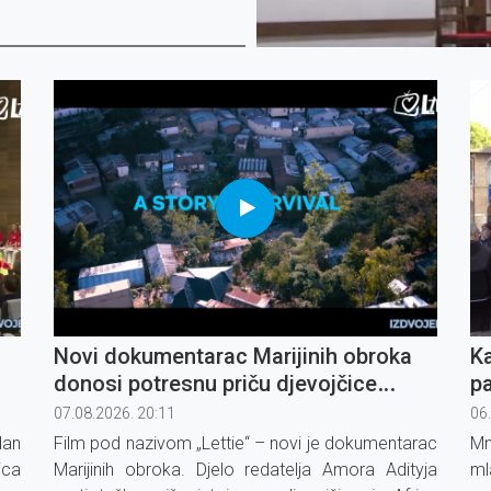
Novi dokumentarac Marijinih obroka
Ka
donosi potresnu priču djevojčice
pa
Lettie
07.08.2026. 20:11
06
dan
Film pod nazivom „Lettie“ – novi je dokumentarac
Mn
ica
Marijinih obroka. Djelo redatelja Amora Adityja
ml