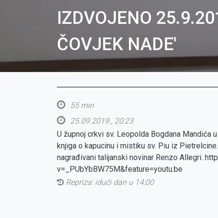
IZDVOJENO 25.9.20
ČOVJEK NADE'
55 min
25.09.2019., 20:23
U župnoj crkvi sv. Leopolda Bogdana Mandića u 
knjiga o kapucinu i mistiku sv. Piu iz Pietrelcine
nagrađivani talijanski novinar Renzo Allegri. 
v=_PUbYbBW75M&feature=youtu.be
Repriza: idući dan u 14:00