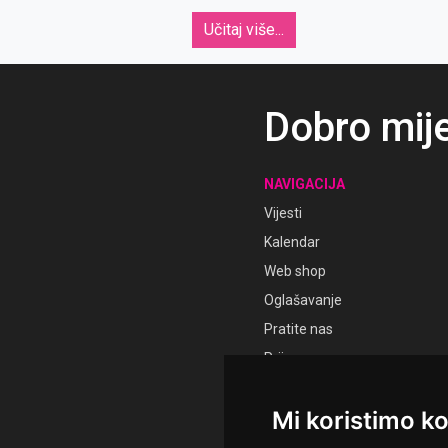
molitva, pjesma i radost. Impresivni prizori
Kr
obilježili su završetak još jednog međugorskog
po
Učitaj više...
Mladifesta.
ba
Dobro mij
NAVIGACIJA
Vijesti
Kalendar
Web shop
Oglašavanje
Pratite nas
Prijava
Registracija
Mi koristimo ko