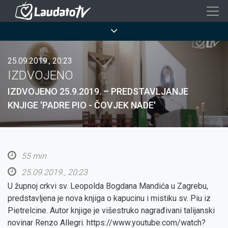
Skoči
na
Breadcrumb
glavni
sadržaj
25.09.2019., 20:23
IZDVOJENO
IZDVOJENO 25.9.2019. – PREDSTAVLJANJE
KNJIGE 'PADRE PIO - ČOVJEK NADE'
55 min
25.09.2019., 20:23
U župnoj crkvi sv. Leopolda Bogdana Mandića u Zagrebu,
predstavljena je nova knjiga o kapucinu i mistiku sv. Piu iz
Pietrelcine. Autor knjige je višestruko nagrađivani talijanski
novinar Renzo Allegri. https://www.youtube.com/watch?