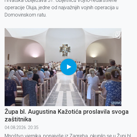
Hrvatska obilježava 31. obljetnicu Vojno-redarstvene
operacije Oluja, jedne od najvažnijih vojnih operacija u
Domovinskom ratu.
Župa bl. Augustina Kažotića proslavila svoga
zaštitnika
04.08.2026. 20:35
Mnoštvo vjernika, ponajviše iz Zagreba, okupilo se u Župi bl.