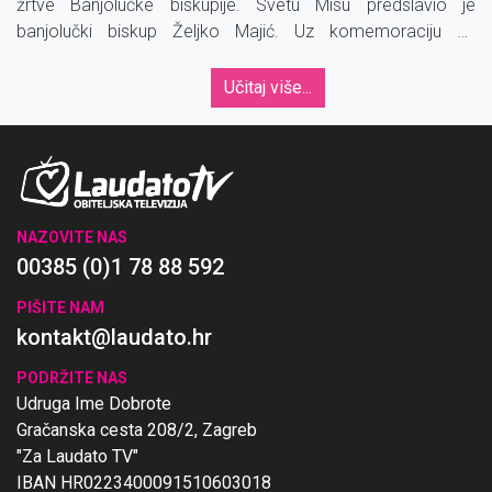
žrtve Banjolučke biskupije. Svetu Misu predslavio je
banjolučki biskup Željko Majić. Uz komemoraciju za
mučenike i žrtve ratova i totalitarizama 20.
Učitaj više...
NAZOVITE NAS
00385 (0)1 78 88 592
PIŠITE NAM
kontakt@laudato.hr
PODRŽITE NAS
Udruga Ime Dobrote
Gračanska cesta 208/2, Zagreb
"Za Laudato TV"
IBAN HR0223400091510603018