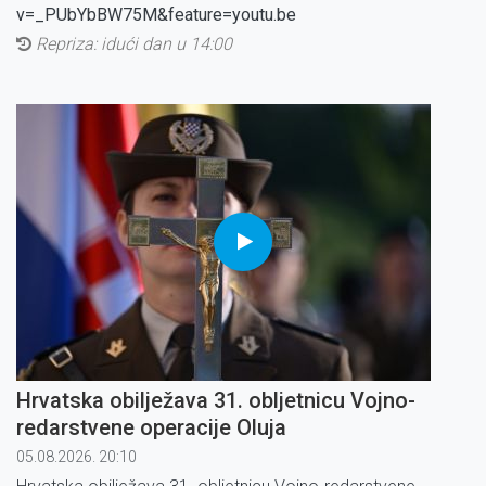
v=_PUbYbBW75M&feature=youtu.be
Repriza: idući dan u 14:00
Hrvatska obilježava 31. obljetnicu Vojno-
redarstvene operacije Oluja
05.08.2026. 20:10