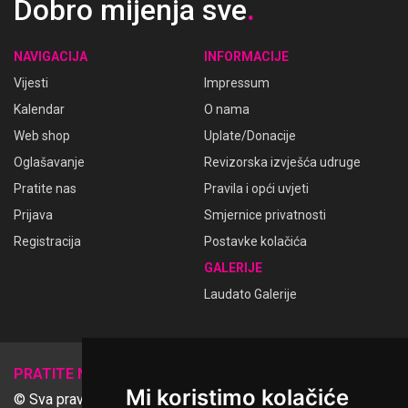
Dobro mijenja sve
.
NAVIGACIJA
INFORMACIJE
Vijesti
Impressum
Kalendar
O nama
Web shop
Uplate/Donacije
Oglašavanje
Revizorska izvješća udruge
Pratite nas
Pravila i opći uvjeti
Prijava
Smjernice privatnosti
Registracija
Postavke kolačića
GALERIJE
Laudato Galerije
𝕏
PRATITE NAS
Mi koristimo kolačiće
© Sva prava pridržana Udruga Ime dobrote