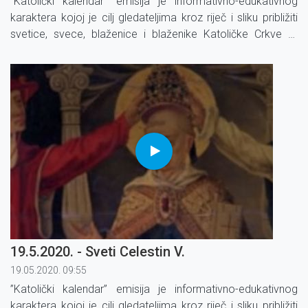
”Katolički kalendar” emisija je informativno-edukativnog
karaktera kojoj je cilj gledateljima kroz riječ i sliku približiti
svetice, svece, blaženice i blaženike Katoličke Crkve te
određene blagdane i liturgijsko vrijeme.
19.5.2020. - Sveti Celestin V.
19.05.2020. 09:55
”Katolički kalendar” emisija je informativno-edukativnog
karaktera kojoj je cilj gledateljima kroz riječ i sliku približiti