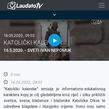
Skoči
na
Breadcrumb
glavni
sadržaj
16.05.2020., 09:55
KATOLIČKI KALENDAR
16.5.2020. - SVETI IVAN NEPOMUK
5 min
16.05.2020., 09:55
“Katolički kalendar” emisija je informativno-edukativnog
karaktera kojoj je cilj gledateljima kroz riječ i sliku približiti
svetice, svece, blaženice i blaženike Katoličke Crkve te
određene blagdane i liturgijsko vrijeme. Sveci nisu samo