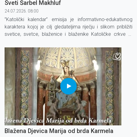
Sveti Šarbel Makhluf
24.07.2026. 08:00
”Katolički kalendar” emisija je informativno-edukativnog
karaktera kojoj je cilj gledateljima riječju i slikom približiti
svetice, svetce, blaženice i blaženike Katoličke crkve te
određene blagdane i liturgijsko vrijeme.
Blažena Djevica Marija od brda Karmela