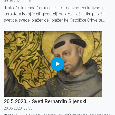
09.08.2021. 09:40
”Katolički kalendar” emisija je informativno-edukativnog
karaktera kojoj je cilj gledateljima kroz riječ i sliku približiti
svetice, svece, blaženice i blaženike Katoličke Crkve te
određene blagdane i liturgijsko vrijeme.
20.5.2020. - Sveti Bernardin Sijenski
20.05.2020. 09:55