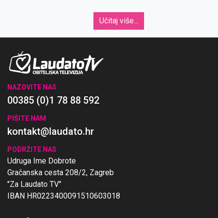
određene blagdane i liturgijsko vrijeme.
Učitaj više...
NAZOVITE NAS
00385 (0)1 78 88 592
PIŠITE NAM
kontakt@laudato.hr
PODRŽITE NAS
Udruga Ime Dobrote
Gračanska cesta 208/2, Zagreb
"Za Laudato TV"
IBAN HR0223400091510603018