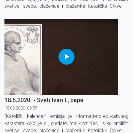
svetice, svece, blaženice i blaženike Katoličke Crkve te
određene blagdane i liturgijsko vrijeme.
18.5.2020. - Sveti Ivan I., papa
18.05.2020. 09:55
“Katolički kalendar” emisija je informativno-edukativnog
karaktera kojoj je cilj gledateljima kroz riječ i sliku približiti
svetice, svece, blaženice i blaženike Katoličke Crkve te