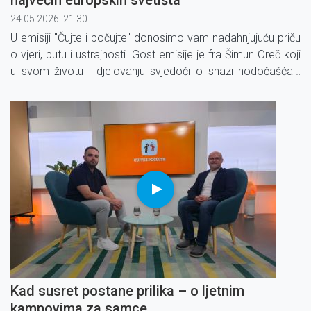
24.05.2026. 21:30
U emisiji ''Čujte i počujte'' donosimo vam nadahnjujuću priču
o vjeri, putu i ustrajnosti. Gost emisije je fra Šimun Oreč koji
u svom životu i djelovanju svjedoči o snazi hodočašća i
osobnog predanja.
Kad susret postane prilika – o ljetnim
kampovima za samce