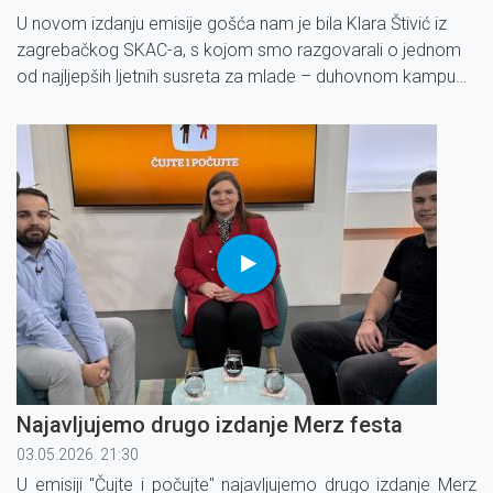
U novom izdanju emisije gošća nam je bila Klara Štivić iz
zagrebačkog SKAC-a, s kojom smo razgovarali o jednom
od najljepših ljetnih susreta za mlade – duhovnom kampu
Modrave. Što Modrave čini posebnima? Zašto se mladi iz
godine u godinu vraćaju ovom iskustvu molitve, zajedništva,
rada i odmora?
Najavljujemo drugo izdanje Merz festa
03.05.2026. 21:30
U emisiji "Čujte i počujte" najavljujemo drugo izdanje Merz