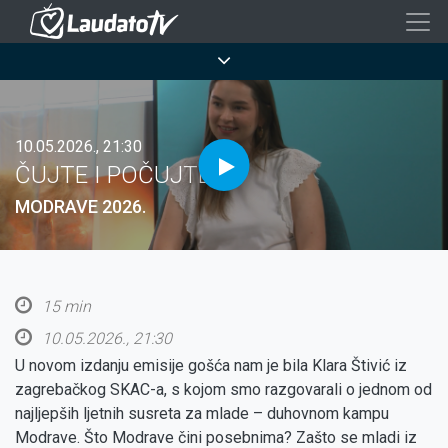
Skoči
na
Breadcrumb
glavni
sadržaj
10.05.2026., 21:30
ČUJTE I POČUJTE
MODRAVE 2026.
15 min
10.05.2026., 21:30
U novom izdanju emisije gošća nam je bila Klara Štivić iz
zagrebačkog SKAC-a, s kojom smo razgovarali o jednom od
najljepših ljetnih susreta za mlade – duhovnom kampu
Modrave. Što Modrave čini posebnima? Zašto se mladi iz