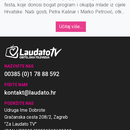
festa, koje donosi bogat program i okuplja mlade iz cijele
Hrvatske. Naši gosti, Petra Kašnar i Marko Petrović, otkrili
su kada i gdje će se festival održati te što sve posjetitelje
očekuje.
Učitaj više...
NAZOVITE NAS
00385 (0)1 78 88 592
PIŠITE NAM
kontakt@laudato.hr
PODRŽITE NAS
Udruga Ime Dobrote
Gračanska cesta 208/2, Zagreb
"Za Laudato TV"