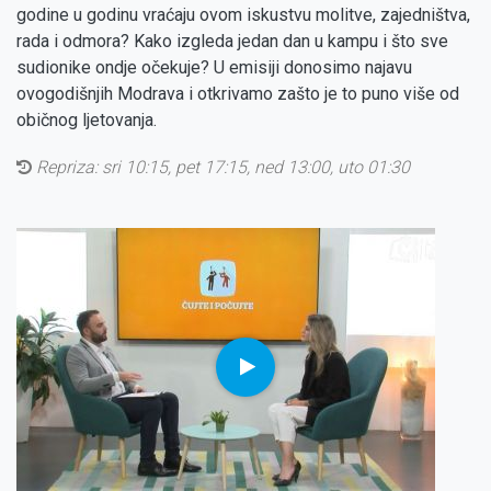
godine u godinu vraćaju ovom iskustvu molitve, zajedništva,
rada i odmora? Kako izgleda jedan dan u kampu i što sve
sudionike ondje očekuje? U emisiji donosimo najavu
ovogodišnjih Modrava i otkrivamo zašto je to puno više od
običnog ljetovanja.
Repriza:
sri 10:15, pet 17:15, ned 13:00, uto 01:30