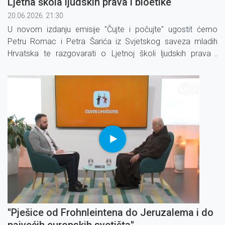
Ljetna škola ljudskih prava i bioetike
20.06.2026. 21:30
U novom izdanju emisije ''Čujte i počujte'' ugostit ćemo
Petru Romac i Petra Šarića iz Svjetskog saveza mladih
Hrvatska te razgovarati o Ljetnoj školi ljudskih prava i
bioetike koja se već devetu godinu održava u Šibeniku.
''Pješice od Frohnleintena do Jeruzalema i do
najvećih europskih svetišta''