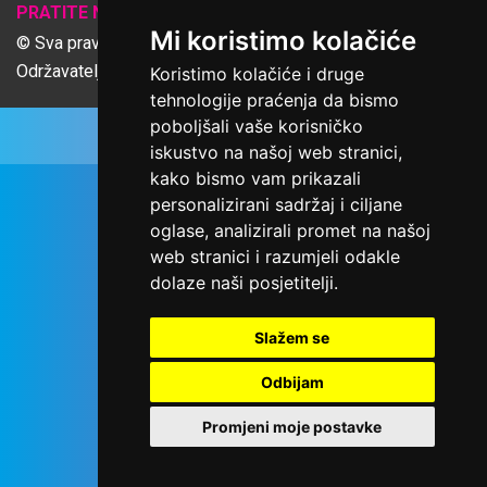
𝕏
PRATITE NAS
Mi koristimo kolačiće
© Sva prava pridržana Udruga Ime dobrote
Održavatelj Netcom d.o.o., Riva 6, Rijeka
Koristimo kolačiće i druge
tehnologije praćenja da bismo
poboljšali vaše korisničko
iskustvo na našoj web stranici,
kako bismo vam prikazali
personalizirani sadržaj i ciljane
oglase, analizirali promet na našoj
web stranici i razumjeli odakle
dolaze naši posjetitelji.
Slažem se
Odbijam
Promjeni moje postavke