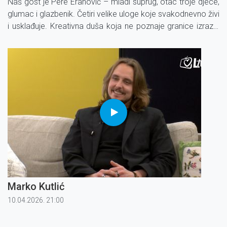
Naš gost je Pere Eranović – mladi suprug, otac troje djece,
glumac i glazbenik. Četiri velike uloge koje svakodnevno živi
i usklađuje. Kreativna duša koja ne poznaje granice izraza,
Pere podjednako strastveno gradi svoj glumački i glazbeni
put.
Marko Kutlić
10.04.2026. 21:00