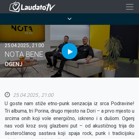
Skoči
na
Breadcrumb
glavni
sadržaj
25.04.2025., 21:00
NOTA BENE
OGENJ
25.04.2025., 21:00
U goste nam stiže etno-punk senzacija iz srca Podravine!
Tri albuma, tri Porina, drugo mjesto na Dori – a prvo mjesto u
srcima onih koji vole energično, iskreno i s dušom. Ogenj
nas vodi kroz svoj glazbeni put – od akustičnog trija do
šesteročlanog sastava koji spaja rock, punk i tradicijsku