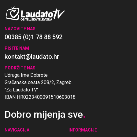
NAZOVITE NAS
00385 (0)1 78 88 592
PIŠITE NAM
kontakt@laudato.hr
PODRŽITE NAS
Udruga Ime Dobrote
Gračanska cesta 208/2, Zagreb
"Za Laudato TV"
IBAN HR0223400091510603018
Dobro mijenja sve
.
NAVIGACIJA
INFORMACIJE