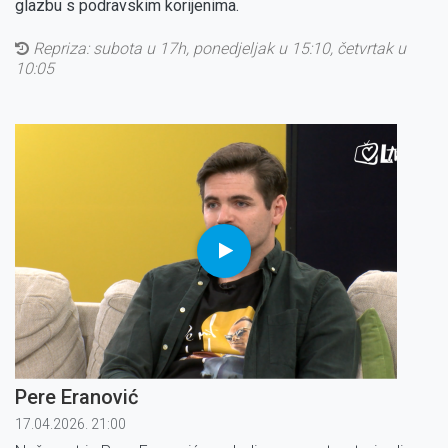
glazbu s podravskim korijenima.
Repriza:
subota u 17h, ponedjeljak u 15:10, četvrtak u
10:05
Pere Eranović
17.04.2026. 21:00