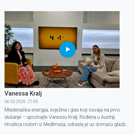
Vanessa Kralj
06.03.2026. 21:00
Mladenačka energija, svježina i glas koji osvaja na prvo
slušanje – upoznajte Vanessu Kralj. Rođena u Austriji,
Hrvatica rodom iz Međimurja, odrasla je uz domaću glazbu
koja joj je, kako sama kaže, bila prirodan izbor i put kojim je