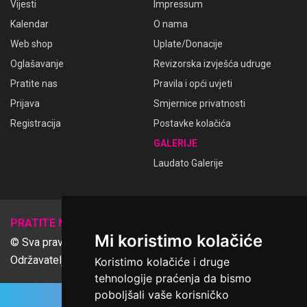
Vijesti
Impressum
Kalendar
O nama
Web shop
Uplate/Donacije
Oglašavanje
Revizorska izvješća udruge
Pratite nas
Pravila i opći uvjeti
Prijava
Smjernice privatnosti
Registracija
Postavke kolačića
GALERIJE
Laudato Galerije
𝕏
PRATITE NAS
Mi koristimo kolačiće
© Sva prava pridržana Udruga Ime dobrote
Održavatelj Netcom d.o.o., Riva 6, Rijeka
Koristimo kolačiće i druge
tehnologije praćenja da bismo
poboljšali vaše korisničko