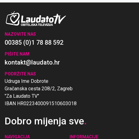
NAZOVITE NAS
00385 (0)1 78 88 592
PIŠITE NAM
kontakt@laudato.hr
PODRŽITE NAS
Udruga Ime Dobrote
Gračanska cesta 208/2, Zagreb
"Za Laudato TV"
IBAN HR0223400091510603018
Dobro mijenja sve
.
NAVIGACIJA
INFORMACIJE