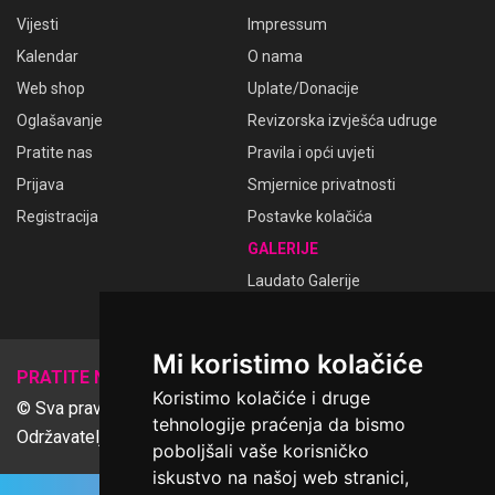
Vijesti
Impressum
Kalendar
O nama
Web shop
Uplate/Donacije
Oglašavanje
Revizorska izvješća udruge
Pratite nas
Pravila i opći uvjeti
Prijava
Smjernice privatnosti
Registracija
Postavke kolačića
GALERIJE
Laudato Galerije
Mi koristimo kolačiće
𝕏
PRATITE NAS
Koristimo kolačiće i druge
© Sva prava pridržana Udruga Ime dobrote
tehnologije praćenja da bismo
Održavatelj Netcom d.o.o., Riva 6, Rijeka
poboljšali vaše korisničko
iskustvo na našoj web stranici,