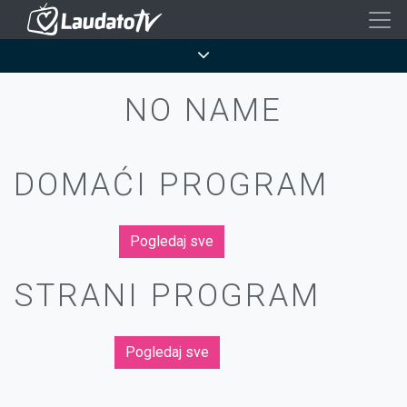
Skoči
na
Breadcrumb
glavni
sadržaj
NO NAME
DOMAĆI PROGRAM
Pogledaj sve
STRANI PROGRAM
Pogledaj sve