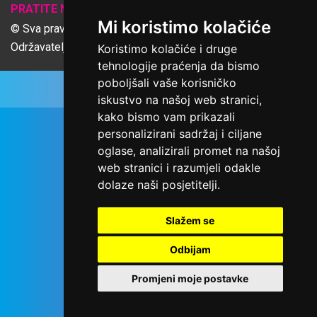
𝕏
PRATITE NAS
Mi koristimo kolačiće
© Sva prava pridržana Udruga Ime dobrote
Održavatelj Netcom d.o.o., Riva 6, Rijeka
Koristimo kolačiće i druge
tehnologije praćenja da bismo
poboljšali vaše korisničko
iskustvo na našoj web stranici,
kako bismo vam prikazali
personalizirani sadržaj i ciljane
oglase, analizirali promet na našoj
web stranici i razumjeli odakle
dolaze naši posjetitelji.
Slažem se
Odbijam
Promjeni moje postavke