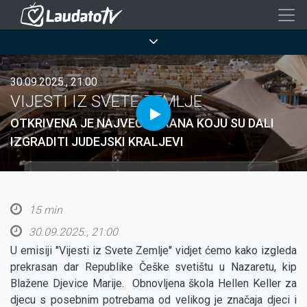
Skoči
na
Breadcrumb
glavni
sadržaj
30.09.2025., 21:00
VIJESTI IZ SVETE ZEMLJE
OTKRIVENA JE NAJVEĆA BRANA KOJU SU DALI
IZGRADITI JUDEJSKI KRALJEVI
15 min
30.09.2025., 21:00
U emisiji ''Vijesti iz Svete Zemlje'' vidjet ćemo kako izgleda
prekrasan dar Republike Češke svetištu u Nazaretu, kip
Blažene Djevice Marije. Obnovljena škola Hellen Keller za
djecu s posebnim potrebama od velikog je značaja djeci i