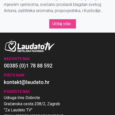
mjesnim vjernicima, svečano proslavili blagdan svetog
Antuna, zaštitnika siromaha, propovjednika, i Kustodije
Svete Zemlje.
Učitaj više...
NAZOVITE NAS
00385 (0)1 78 88 592
PIŠITE NAM
kontakt@laudato.hr
PODRŽITE NAS
Udruga Ime Dobrote
Gračanska cesta 208/2, Zagreb
"Za Laudato TV"