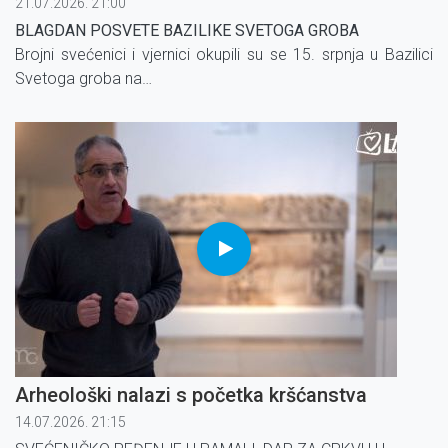
21.07.2026. 21:00
BLAGDAN POSVETE BAZILIKE SVETOGA GROBA
Brojni svećenici i vjernici okupili su se 15. srpnja u Bazilici
Svetoga groba na
svečanosti posvete crkve, posvećene 1149. godine u
sadašnjem obliku.
Arheološki nalazi s početka kršćanstva
14.07.2026. 21:15