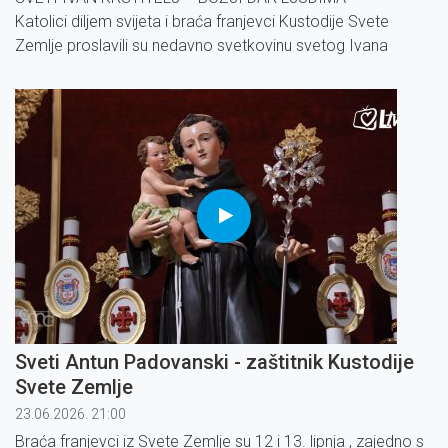
Katolici diljem svijeta i braća franjevci Kustodije Svete
Zemlje proslavili su nedavno svetkovinu svetog Ivana
Krstitelja, slavljem koje je održano na planinama Ain
Karema.
LATINSKI I PRAVOSLAVNI PATRIJARH U POSJETU GAZI
Sveti Antun Padovanski - zaštitnik Kustodije
Svete Zemlje
23.06.2026. 21:00
Braća franjevci iz Svete Zemlje su 12 i 13. lipnja , zajedno s