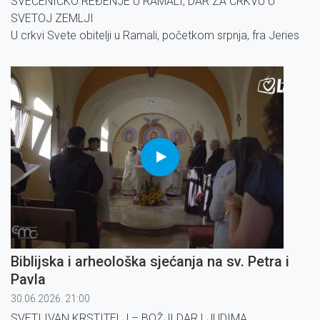
SVEĆENIČKO REĐENJE U RAMALI, DAR ZA CRKVU U
SVETOJ ZEMLJI
U crkvi Svete obitelji u Ramali, početkom srpnja, fra Jeries
Abu Khalil zaređen je za
svećenika polaganjem ruku latinskog jeruzalemskog
patrijarha, kardinala Pizzaballe.
Biblijska i arheološka sjećanja na sv. Petra i
Pavla
30.06.2026. 21:00
SVETI IVAN KRSTITELJ – BOŽJI DAR LJUDIMA