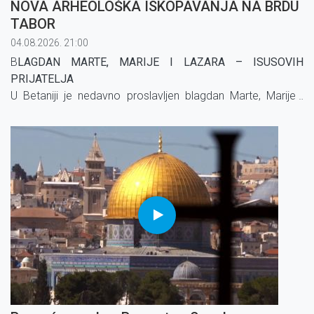
NOVA ARHEOLOŠKA ISKOPAVANJA NA BRDU
TABOR
04.08.2026. 21:00
B
LAGDAN MARTE, MARIJE I LAZARA – ISUSOVIH
PRIJATELJA
U Betaniji je nedavno proslavljen blagdan Marte, Marije i
Lazara, Isusovih prijatelja. Njihova kuća, na kojoj je
izgrađena crkva, ugostila je braću franjevce, časne sestre i
vjernike.