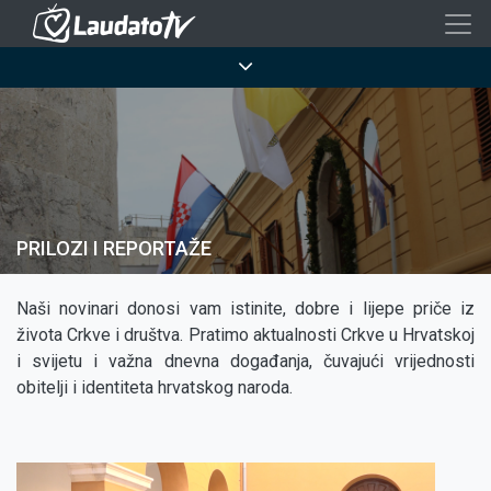
Skoči
na
Breadcrumb
glavni
sadržaj
PRILOZI I REPORTAŽE
Naši novinari donosi vam istinite, dobre i lijepe priče iz
života Crkve i društva. Pratimo aktualnosti Crkve u Hrvatskoj
i svijetu i važna dnevna događanja, čuvajući vrijednosti
obitelji i identiteta hrvatskog naroda.