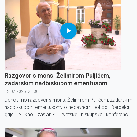
Razgovor s mons. Želimirom Puljićem,
zadarskim nadbiskupom emeritusom
13.07.2026. 20:30
Donosimo razgovor s mons. Želimirom Puljićem, zadarskim
nadbiskupom emeritusom, o nedavnom pohodu Barceloni,
gdje je kao izaslanik Hrvatske biskupske konferencije
sudjelovao na Međunarodnom mediteranskom susretu
MED26.