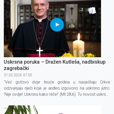
Uskrsna poruka – Dražen Kutleša, nadbiskup
zagrebački
31.03.2024. 07:00
"Već gotovo dvije tisuće godina u navještaju Crkve
odzvanjaju riječi koje je anđeo izgovorio na uskrsno jutro:
'Nije ovdje! Uskrsnu kako reče!' (Mt 28,6). Tu novost uskrsne
zore nitko od ljudi nije mogao navijestiti.