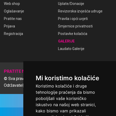
Web shop
Uplate/Donacije
Oglašavanje
Revizorska izvješća udruge
Pratite nas
Pravila i opći uvjeti
Prijava
Smjernice privatnosti
Registracija
Postavke kolačića
GALERIJE
Laudato Galerije
𝕏
PRATITE NAS
Mi koristimo kolačiće
© Sva prava pridržana Udruga Ime dobrote
Održavatelj Netcom d.o.o., Riva 6, Rijeka
Koristimo kolačiće i druge
tehnologije praćenja da bismo
poboljšali vaše korisničko
iskustvo na našoj web stranici,
kako bismo vam prikazali