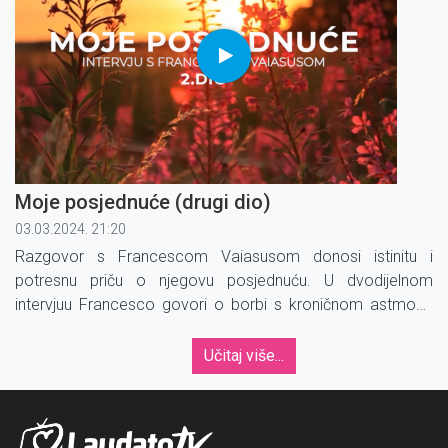
Moje posjednuće (drugi dio)
03.03.2024. 21:20
Razgovor s Francescom Vaiasusom donosi istinitu i
potresnu priču o njegovu posjednuću. U dvodijelnom
intervjuu Francesco govori o borbi s kroničnom astmom,
duhovnim i duševnim problemima koji su rastakali njegove
odnose i život.
Učitaj više...