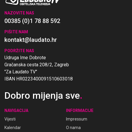
NAZOVITE NAS
00385 (0)1 78 88 592
PIŠITE NAM
kontakt@laudato.hr
PODRŽITE NAS
Udruga Ime Dobrote
Gračanska cesta 208/2, Zagreb
"Za Laudato TV"
IBAN HR0223400091510603018
Dobro mijenja sve
.
NAVIGACIJA
INFORMACIJE
Vijesti
Impressum
Kalendar
O nama