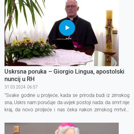
Uskrsna poruka – Giorgio Lingua, apostolski
nuncij u RH
31.03.2024. 06:57
"Svake godine u proljeće, kada se priroda budi iz zimskog
sna, Uskrs nam poručuje da uvijek postoji nada: da smrt nije
kraj, da novo proljeće i nas čeka nakon zimskog mrtvila.
Isusovo uskrsnuće je blagdan nad blagdanima, temelj svih
drugih kršćanskih blagdana."