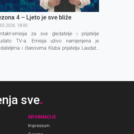
zona 4 – Ljeto je sve bliže
.05.2026. 18:00
ntakt-emisija za sve gledatelje i prijatelje
udato TV-a. Emisija uživo namijenjena je
edateljima i članovima Kluba prijatelja Laudato
-a koji mogu nazvati u studio sa svojim
rijedlozima, komentarima, upitima i
jedočanstvima.
enja sve
.
INFORMACIJE
Impressum