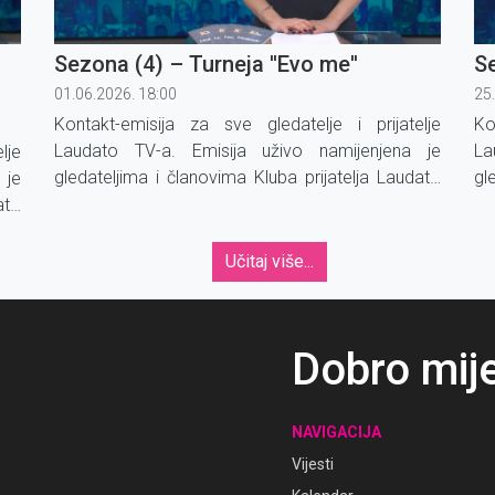
Sezona (4) – Turneja ''Evo me''
Se
01.06.2026. 18:00
25
Kontakt-emisija za sve gledatelje i prijatelje
Ko
Laudato TV-a. Emisija uživo namijenjena je
La
lje
gledateljima i članovima Kluba prijatelja Laudato
gl
 je
TV-a koji mogu nazvati u studio sa svojim
TV
ato
prijedlozima, komentarima, upitima i
p
jim
svjedočanstvima.
sv
 i
Učitaj više...
Dobro mij
NAVIGACIJA
Vijesti