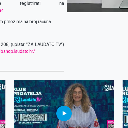
registrirati na
er
 prilozima na broj računa
a 208, (uplata: "ZA LAUDATO TV")
ebshop.laudato.hr/