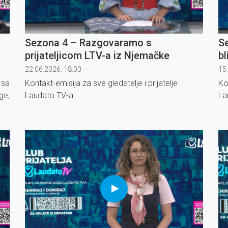
Sezona 4 – Razgovaramo s
Se
prijateljicom LTV-a iz Njemačke
bl
22.06.2026. 18:00
15
 sa
Kontakt-emisija za sve gledatelje i prijatelje
Ko
ge,
Laudato TV-a.
La