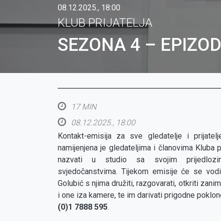
08.12.2025., 18:00
KLUB PRIJATELJA
SEZONA 4 – EPIZOD
17 MIN
08.12.2025., 18:00
Kontakt-emisija za sve gledatelje i prijatel
namijenjena je gledateljima i članovima Kluba p
nazvati u studio sa svojim prijedlozi
svjedočanstvima. Tijekom emisije će se vodit
Golubić s njima družiti, razgovarati, otkriti zani
i one iza kamere, te im darivati prigodne poklone
(0)1 7888 595
.