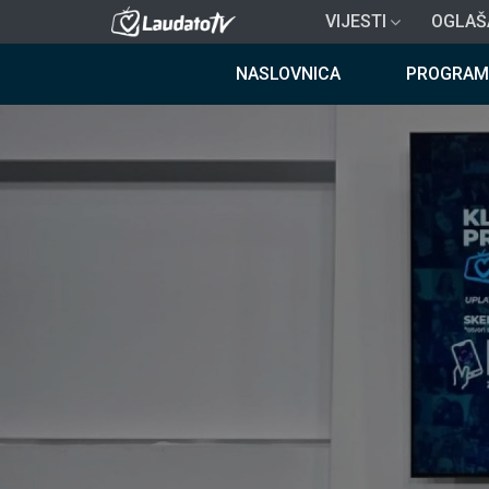
Skoči
VIJESTI
OGLAŠ
na
Breadcrumb
glavni
NASLOVNICA
PROGRAM
sadržaj