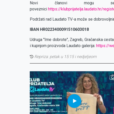
Novi članovi mogu se 
poveznici
https://klubprijatelja.laudato.hr/regist
Podržati rad Laudato TV-a može se dobrovoljnim
IBAN HR0223400091510603018
Udruga ''Ime dobrote'', Zagreb, Gračanska cest
i kupnjom proizvoda Laudato galerija:
https://w
Repriza:
petak u 15:15 i nedjeljeom