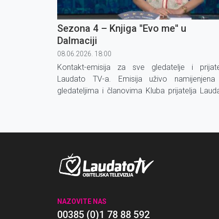
Sezona 4 – Knjiga ''Evo me'' u
Dalmaciji
08.06.2026. 18:00
Kontakt-emisija za sve gledatelje i prijate
Laudato TV-a. Emisija uživo namijenjena
gledateljima i članovima Kluba prijatelja Laud
TV-a koji mogu nazvati u studio sa svo
prijedlozima, komentarima, upitima
svjedočanstvima.
NAZOVITE NAS
00385 (0)1 78 88 592