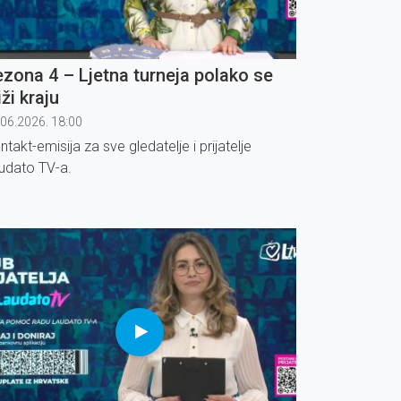
zona 4 – Ljetna turneja polako se
iži kraju
.06.2026. 18:00
ntakt-emisija za sve gledatelje i prijatelje
udato TV-a.