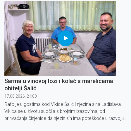
Sarma u vinovoj lozi i kolač s marelicama
obitelji Šalić
17.06.2026. 21:00
Rafo je u gostima kod Vikice Šalić i njezina sina Ladislava.
Vikica se u životu suočila s brojnim izazovima, od
prihvaćanja činjenice da njezin sin ima poteškoće u razvoju,
do borbe s osjećajem usamljenosti i neizvjesnosti.