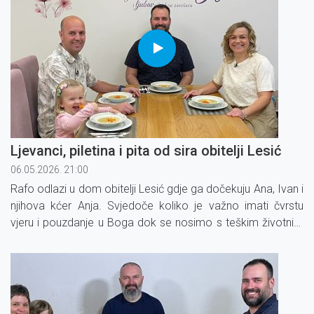
Ljevanci, piletina i pita od sira obitelji Lesić
06.05.2026. 21:00
Rafo odlazi u dom obitelji Lesić gdje ga dočekuju Ana, Ivan i
njihova kćer Anja. Svjedoče koliko je važno imati čvrstu
vjeru i pouzdanje u Boga dok se nosimo s teškim životnim
križem te kako Bog uvijek ostaje vjeran svojoj riječi.