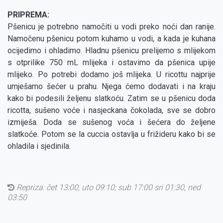
PRIPREMA:
Pšenicu je potrebno namočiti u vodi preko noći dan ranije.
Namočenu pšenicu potom kuhamo u vodi, a kada je kuhana
ocijedimo i ohladimo. Hladnu pšenicu prelijemo s mlijekom
s otprilike 750 mL mlijeka i ostavimo da pšenica upije
mlijeko. Po potrebi dodamo još mlijeka. U ricottu najprije
umješamo šećer u prahu. Njega ćemo dodavati i na kraju
kako bi podesili željenu slatkoću. Zatim se u pšenicu doda
ricotta, sušeno voće i nasjeckana čokolada, sve se dobro
izmiješa. Doda se sušenog voća i šećera do željene
slatkoće. Potom se la cuccia ostavlja u frižideru kako bi se
ohladila i sjedinila.
Repriza:
čet 13:00, uto 09:10; sub 17:00 sri 01:30, ned
03:50