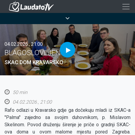
Skoči
na
Breadcrumb
glavni
sadržaj
04.02.2026., 21:00
BLAGOSLOVLJEN TEK
SKAC DOM KRAVARSKO
50 min
04.02.2026., 21:00
Rafo odlazi u Kravarsko gdje ga dočekuju mladi iz SKAC-a
''Palma'' zajedno sa svojim duhovnikom, p. Mislavom
Skelinom. Povod druženju širenje je priče o gradnji SKAC-
ova doma u ovom malome mjestu pored Zagreba.