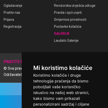
Oglašavanje
Revizorska izvješća udruge
Pratite nas
Pravila i opći uvjeti
Prijava
Smjernice privatnosti
Registracija
Postavke kolačića
GALERIJE
Laudato Galerije
𝕏
PRATITE NAS
Mi koristimo kolačiće
© Sva prava pridržana Udruga Ime dobrote
Održavatelj Netcom d.o.o., Riva 6, Rijeka
Koristimo kolačiće i druge
tehnologije praćenja da bismo
poboljšali vaše korisničko
iskustvo na našoj web stranici,
kako bismo vam prikazali
personalizirani sadržaj i ciljane