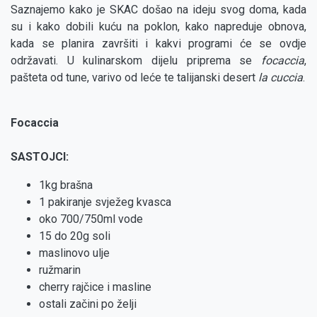
Saznajemo kako je SKAC došao na ideju svog doma, kada
su i kako dobili kuću na poklon, kako napreduje obnova,
kada se planira završiti i kakvi programi će se ovdje
održavati. U kulinarskom dijelu priprema se
focaccia
,
pašteta od tune, varivo od leće te talijanski desert
la cuccia
.
Focaccia
SASTOJCI:
1kg brašna
1 pakiranje svježeg kvasca
oko 700/750ml vode
15 do 20g soli
maslinovo ulje
⁠ružmarin
⁠cherry rajčice i masline
ostali začini po želji