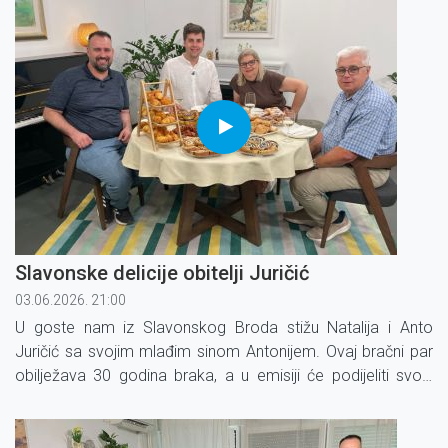
Slavonske delicije obitelji Juričić
03.06.2026. 21:00
U goste nam iz Slavonskog Broda stižu Natalija i Anto
Juričić sa svojim mlađim sinom Antonijem. Ovaj bračni par
obilježava 30 godina braka, a u emisiji će podijeliti svoju
životnu priču i otkriti kako su tijekom tri desetljeća
zajedništva ostali čvrsto jedno uz drugo.