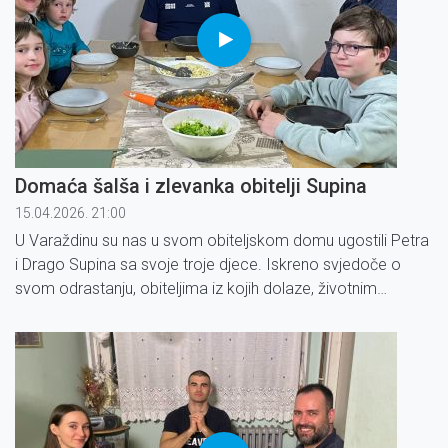
Domaća šalša i zlevanka obitelji Supina
15.04.2026. 21:00
U Varaždinu su nas u svom obiteljskom domu ugostili Petra
i Drago Supina sa svoje troje djece. Iskreno svjedoče o
svom odrastanju, obiteljima iz kojih dolaze, životnim
gubitcima i odlukama koje su ih oblikovale tijekom godina.