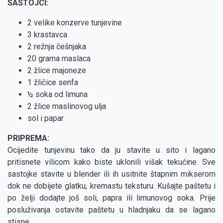
SASTOJCI:
2 velike konzerve tunjevine
3 krastavca
2 režnja češnjaka
20 grama maslaca
2 žlice majoneze
1 žličice senfa
½ soka od limuna
2 žlice maslinovog ulja
sol i papar
PRIPREMA:
Ocijedite tunjevinu tako da ju stavite u sito i lagano
pritisnete vilicom kako biste uklonili višak tekućine. Sve
sastojke stavite u blender ili ih usitnite štapnim mikserom
dok ne dobijete glatku, kremastu teksturu. Kušajte paštetu i
po želji dodajte još soli, papra ili limunovog soka. Prije
posluživanja ostavite paštetu u hladnjaku da se lagano
stisne.