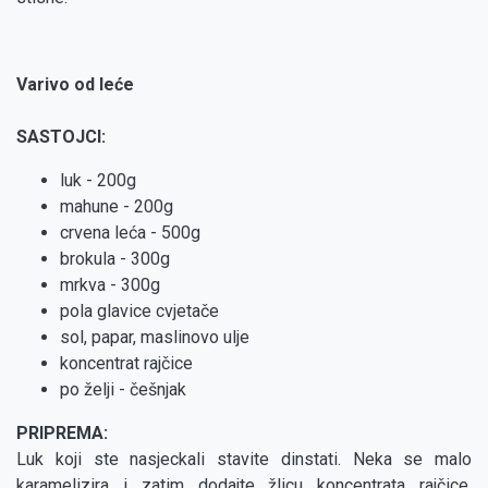
Varivo od leće
SASTOJCI:
luk - 200g
mahune - 200g
crvena leća - 500g
brokula - 300g
mrkva - 300g
pola glavice cvjetače
sol, papar, maslinovo ulje
koncentrat rajčice
po želji - češnjak
PRIPREMA:
Luk koji ste nasjeckali stavite dinstati. Neka se malo
karamelizira i zatim dodajte žlicu koncentrata rajčice,