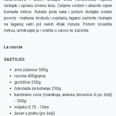
češnjak i opranu crvenu leću. Zalijete vodom i ubacite cijele
komade mrkve. Kuhate pola sata i potom dodajte ostalo
povrće - mahune, brokulu i cvjetaču, lagano začinite i kuhajte
na laganoj vatri još nekih 40ak minuta. Potom izvadite
mrkvu, izmiksajte ju i vratite u varivo te začinite.
La cuccia
SASTOJCI:
zrno pšenice 500g
riccota 400grama
grožđice 250g
čokolada za kuhanje 250g
kandirano voće (marakuja, ananas, brusnica ili po želji)
- 300g
mlijeko 0.75 - 1litra
šećer u prahu (po želji)