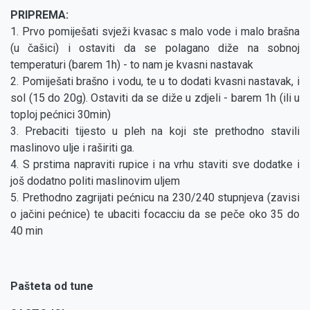
PRIPREMA:
1. Prvo pomiješati svježi kvasac s malo vode i malo brašna
(u čašici) i ostaviti da se polagano diže na sobnoj
temperaturi (barem 1h) - to nam je kvasni nastavak
2. ⁠Pomiješati brašno i vodu, te u to dodati kvasni nastavak, i
sol (15 do 20g). Ostaviti da se diže u zdjeli - barem 1h (ili u
toploj pećnici 30min)
3. ⁠Prebaciti tijesto u pleh na koji ste prethodno stavili
maslinovo ulje i raširiti ga.
4. ⁠S prstima napraviti rupice i na vrhu staviti sve dodatke i
još dodatno politi maslinovim uljem
5. Prethodno zagrijati pećnicu na 230/240 stupnjeva (zavisi
o jačini pećnice) te ubaciti focacciu da se peče oko 35 do
40 min
Pašteta od tune