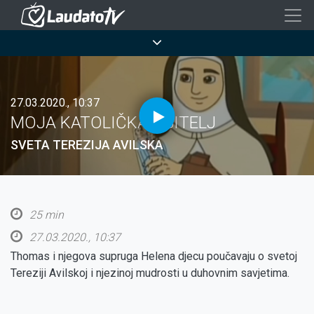
Skoči
na
Breadcrumb
glavni
sadržaj
27.03.2020., 10:37
MOJA KATOLIČKA OBITELJ
SVETA TEREZIJA AVILSKA
25 min
27.03.2020., 10:37
Thomas i njegova supruga Helena djecu poučavaju o svetoj
Tereziji Avilskoj i njezinoj mudrosti u duhovnim savjetima.