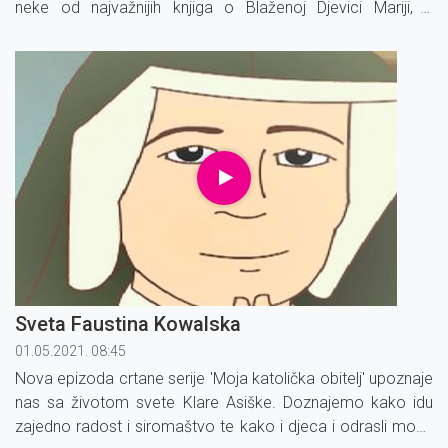
neke od najvažnijih knjiga o Blaženoj Djevici Mariji, a
smatrao je kako je pobožnost prema Gospi najsavršeniji
put do samog Isusa.
Sveta Faustina Kowalska
01.05.2021. 08:45
Nova epizoda crtane serije 'Moja katolička obitelj' upoznaje
nas sa životom svete Klare Asiške. Doznajemo kako idu
zajedno radost i siromaštvo te kako i djeca i odrasli mogu