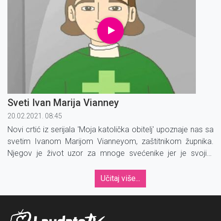
Sveti Ivan Marija Vianney
20.02.2021. 08:45
Novi crtić iz serijala 'Moja katolička obitelj' upoznaje nas sa
svetim Ivanom Marijom Vianneyom, zaštitnikom župnika.
Njegov je život uzor za mnoge svećenike jer je svojim
skromnim i pokorničkim životom učinio mnogo za malu
župu u francuskom gradu Ars.
Učitaj više...