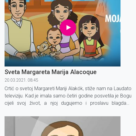
Sveta Margareta Marija Alacoque
20.03.2021. 08:45
Crtić o svetoj Margareti Mariji Alakók, stiže nam na Laudato
televiziju. Kad je imala samo četiri godine posvetila je Bogu
cijeli svoj život, a njoj dugujemo i proslavu blagdana
Presvetog Srca Isusova. Pogledajte novu epizodu iz crtane
serije Moja katolička obitelj!