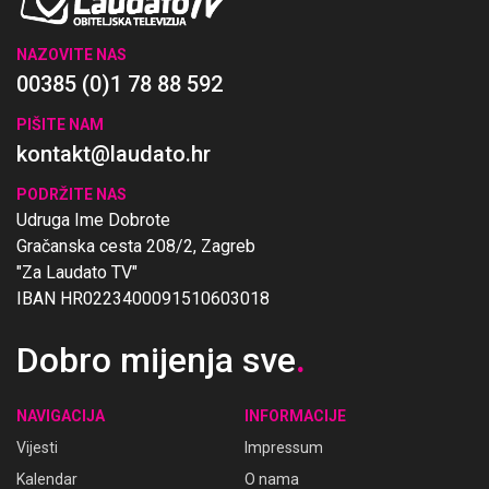
NAZOVITE NAS
00385 (0)1 78 88 592
PIŠITE NAM
kontakt@laudato.hr
PODRŽITE NAS
Udruga Ime Dobrote
Gračanska cesta 208/2, Zagreb
"Za Laudato TV"
IBAN HR0223400091510603018
Dobro mijenja sve
.
NAVIGACIJA
INFORMACIJE
Vijesti
Impressum
Kalendar
O nama