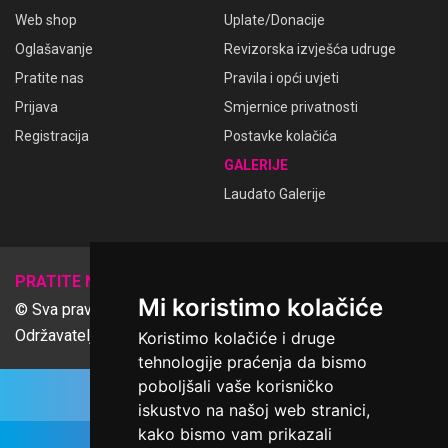
Web shop
Uplate/Donacije
Oglašavanje
Revizorska izvješća udruge
Pratite nas
Pravila i opći uvjeti
Prijava
Smjernice privatnosti
Registracija
Postavke kolačića
GALERIJE
Laudato Galerije
𝕏
PRATITE NAS
Mi koristimo kolačiće
© Sva prava pridržana Udruga Ime dobrote
Održavatelj Netcom d.o.o., Riva 6, Rijeka
Koristimo kolačiće i druge
tehnologije praćenja da bismo
poboljšali vaše korisničko
iskustvo na našoj web stranici,
kako bismo vam prikazali