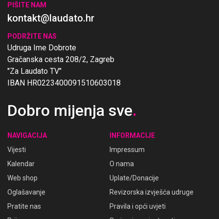
PIŠITE NAM
kontakt@laudato.hr
PODRŽITE NAS
Udruga Ime Dobrote
Gračanska cesta 208/2, Zagreb
"Za Laudato TV"
IBAN HR0223400091510603018
Dobro mijenja sve
.
NAVIGACIJA
INFORMACIJE
Vijesti
Impressum
Kalendar
O nama
Web shop
Uplate/Donacije
Oglašavanje
Revizorska izvješća udruge
Pratite nas
Pravila i opći uvjeti