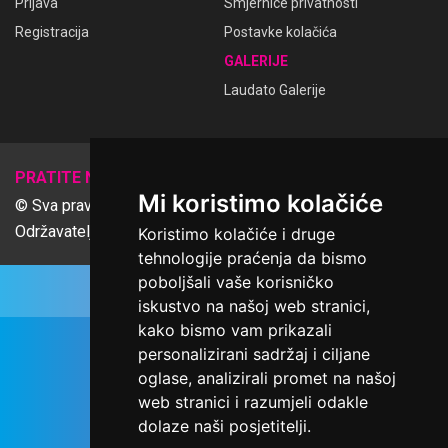
Prijava
Smjernice privatnosti
Registracija
Postavke kolačića
GALERIJE
Laudato Galerije
𝕏
PRATITE NAS
Mi koristimo kolačiće
© Sva prava pridržana Udruga Ime dobrote
Održavatelj Netcom d.o.o., Riva 6, Rijeka
Koristimo kolačiće i druge
tehnologije praćenja da bismo
poboljšali vaše korisničko
iskustvo na našoj web stranici,
kako bismo vam prikazali
personalizirani sadržaj i ciljane
oglase, analizirali promet na našoj
web stranici i razumjeli odakle
dolaze naši posjetitelji.