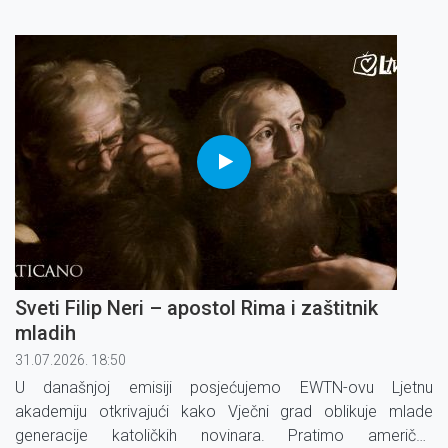
svjetla i sjene, čiji je genijalni i revolucionarni stil nadahnuo
generacije slikara!
Sveti Filip Neri – apostol Rima i zaštitnik
mladih
31.07.2026. 18:50
U današnjoj emisiji posjećujemo EWTN-ovu Ljetnu
akademiju otkrivajući kako Vječni grad oblikuje mlade
generacije katoličkih novinara. Pratimo američke