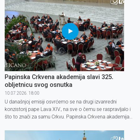
Papinska Crkvena akademija slavi 325.
obljetnicu svog osnutka
10.07.2026. 18:00
U današnjoj emisiji osvrćemo se na drugi izvanredni
konzistorij pape Lava XIV., na sve o čemu se raspravljalo i
što to znači za samu Crkvu. Papinska Crkvena akademija
slavi 325. obljetnicu svog osnutka!