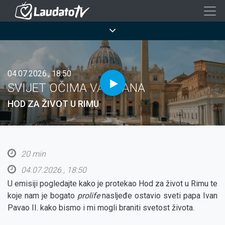
Skoči
na
Breadcrumb
glavni
sadržaj
04.07.2026., 18:50
SVIJET OČIMA VATIKANA
HOD ZA ŽIVOT U RIMU
20 min
04.07.2026., 18:50
U emisiji pogledajte kako je protekao Hod za život u Rimu te
koje nam je bogato
prolife
nasljeđe ostavio sveti papa Ivan
Pavao II. kako bismo i mi mogli braniti svetost života.