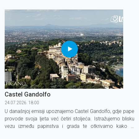
bogoslove kroz ''Rimsko iskustvo'', program koji kombinira
nastavu, duhovne posjete i molitvu.
Castel Gandolfo
24.07.2026. 18:00
U današnjoj emisiji upoznajemo Castel Gandolfo, gdje pape
provode svoja ljeta već četiri stoljeća. Istražujemo blisku
vezu između papinstva i grada te otkrivamo kako je
papinska palača pružila utočište mnogim izbjeglicama