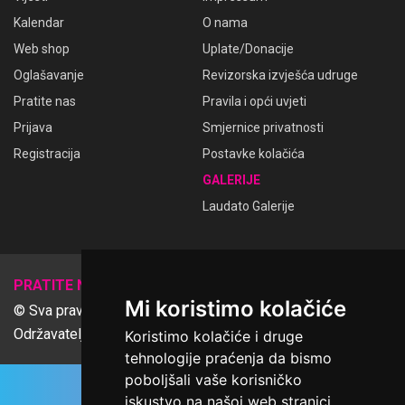
Kalendar
O nama
Web shop
Uplate/Donacije
Oglašavanje
Revizorska izvješća udruge
Pratite nas
Pravila i opći uvjeti
Prijava
Smjernice privatnosti
Registracija
Postavke kolačića
GALERIJE
Laudato Galerije
𝕏
PRATITE NAS
Mi koristimo kolačiće
© Sva prava pridržana Udruga Ime dobrote
Održavatelj Netcom d.o.o., Riva 6, Rijeka
Koristimo kolačiće i druge
tehnologije praćenja da bismo
poboljšali vaše korisničko
iskustvo na našoj web stranici,