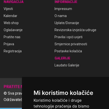
NAVIGACIJA
INFORMACIJE
Vijesti
Impressum
Kalendar
O nama
Web shop
Uplate/Donacije
Oglašavanje
Revizorska izvješća udruge
Pratite nas
Pravila i opći uvjeti
Prijava
Smjernice privatnosti
Registracija
Postavke kolačića
GALERIJE
Laudato Galerije
𝕏
PRATITE NAS
Mi koristimo kolačiće
© Sva prava pridržana Udruga Ime dobrote
Održavatelj Netcom d.o.o., Riva 6, Rijeka
Koristimo kolačiće i druge
tehnologije praćenja da bismo