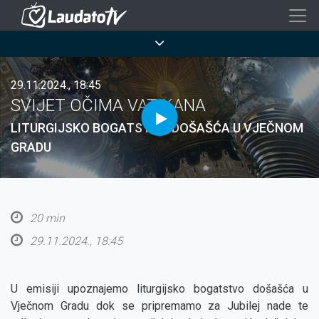
Skoči
na
Breadcrumb
glavni
sadržaj
29.11.2024., 18:45
SVIJET OČIMA VATIKANA
LITURGIJSKO BOGATSTVO DOŠAŠĆA U VJEČNOM
GRADU
20 min
29.11.2024., 18:45
U emisiji upoznajemo liturgijsko bogatstvo došašća u
Vječnom Gradu dok se pripremamo za Jubilej nade te