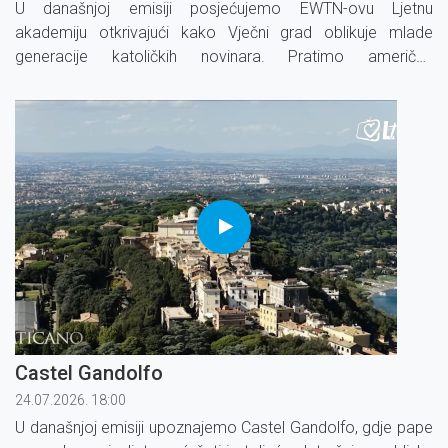
U današnjoj emisiji posjećujemo EWTN-ovu Ljetnu
akademiju otkrivajući kako Vječni grad oblikuje mlade
generacije katoličkih novinara. Pratimo američke
bogoslove kroz ''Rimsko iskustvo'', program koji kombinira
nastavu, duhovne posjete i molitvu.
Castel Gandolfo
24.07.2026. 18:00
U današnjoj emisiji upoznajemo Castel Gandolfo, gdje pape