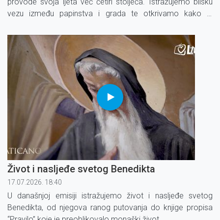
provode svoja ljeta već četiri stoljeća. Istražujemo blisku
vezu između papinstva i grada te otkrivamo kako je
papinska palača pružila utočište mnogim izbjeglicama
tijekom Drugog svjetskog rata.
Život i nasljeđe svetog Benedikta
17.07.2026. 18:40
U današnjoj emisiji istražujemo život i nasljeđe svetog
Benedikta, od njegova ranog putovanja do knjige propisa
“Pravilo” koje je preoblikovalo monaški život.