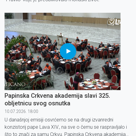
Papinska Crkvena akademija slavi 325.
obljetnicu svog osnutka
10.07.2026. 18:00
U današnjoj emisiji osvrćemo se na drugi izvanredni
konzistorij pape Lava XIV., na sve o čemu se raspravljalo i
što to znači za samu Crkvu. Papinska Crkvena akademija