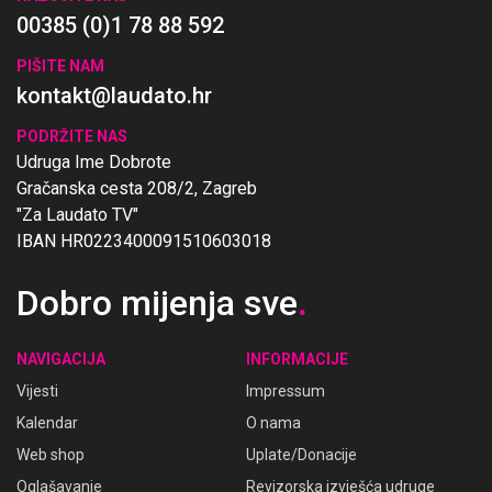
00385 (0)1 78 88 592
PIŠITE NAM
kontakt@laudato.hr
PODRŽITE NAS
Udruga Ime Dobrote
Gračanska cesta 208/2, Zagreb
"Za Laudato TV"
IBAN HR0223400091510603018
Dobro mijenja sve
.
NAVIGACIJA
INFORMACIJE
Vijesti
Impressum
Kalendar
O nama
Web shop
Uplate/Donacije
Oglašavanje
Revizorska izvješća udruge