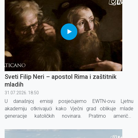
Sveti Filip Neri – apostol Rima i zaštitnik
mladih
31.07.2026. 18:50
U današnjoj emisiji posjećujemo EWTN-ovu Ljetnu
akademiju otkrivajući kako Vječni grad oblikuje mlade
generacije katoličkih novinara. Pratimo američke
bogoslove kroz ''Rimsko iskustvo'', program koji kombinira
nastavu, duhovne posjete i molitvu.