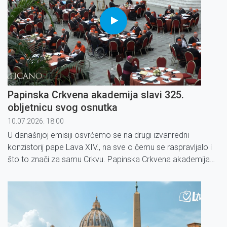
Papinska Crkvena akademija slavi 325.
obljetnicu svog osnutka
10.07.2026. 18:00
U današnjoj emisiji osvrćemo se na drugi izvanredni
konzistorij pape Lava XIV., na sve o čemu se raspravljalo i
što to znači za samu Crkvu. Papinska Crkvena akademija
slavi 325. obljetnicu svog osnutka!