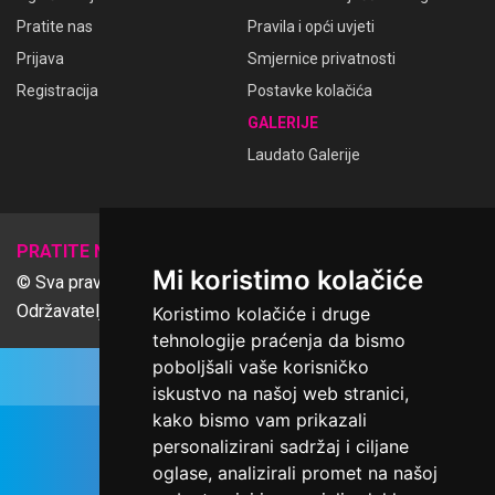
Pratite nas
Pravila i opći uvjeti
Prijava
Smjernice privatnosti
Registracija
Postavke kolačića
GALERIJE
Laudato Galerije
𝕏
PRATITE NAS
Mi koristimo kolačiće
© Sva prava pridržana Udruga Ime dobrote
Održavatelj Netcom d.o.o., Riva 6, Rijeka
Koristimo kolačiće i druge
tehnologije praćenja da bismo
poboljšali vaše korisničko
iskustvo na našoj web stranici,
kako bismo vam prikazali
personalizirani sadržaj i ciljane
oglase, analizirali promet na našoj