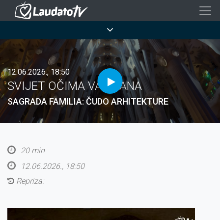
Skoči
na
Breadcrumb
glavni
sadržaj
12.06.2026., 18:50
SVIJET OČIMA VATIKANA
SAGRADA FAMILIA: ČUDO ARHITEKTURE
20 min
12.06.2026., 18:50
Repriza: