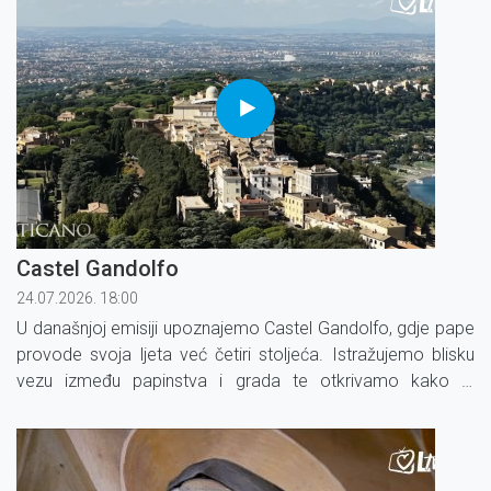
Castel Gandolfo
24.07.2026. 18:00
U današnjoj emisiji upoznajemo Castel Gandolfo, gdje pape
provode svoja ljeta već četiri stoljeća. Istražujemo blisku
vezu između papinstva i grada te otkrivamo kako je
papinska palača pružila utočište mnogim izbjeglicama
tijekom Drugog svjetskog rata.