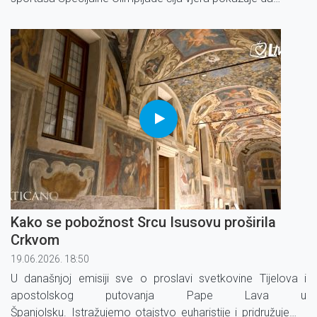
Downow sindrom nije ograničenje.
Kako se pobožnost Srcu Isusovu proširila
Crkvom
19.06.2026. 18:50
U današnjoj emisiji sve o proslavi svetkovine Tijelova i
apostolskog putovanja Pape Lava u
Španjolsku. Istražujemo otajstvo euharistije i pridružujemo