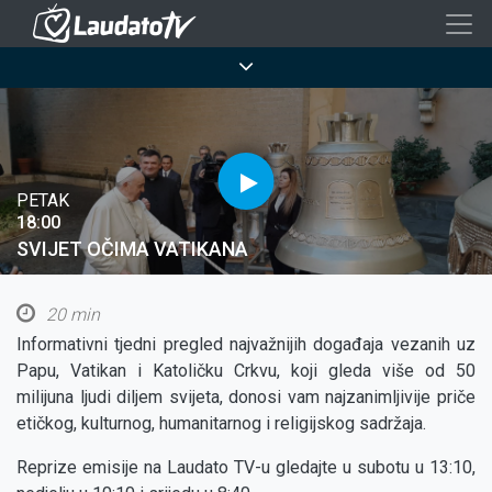
Skoči
na
Breadcrumb
glavni
sadržaj
PETAK
18:00
SVIJET OČIMA VATIKANA
20 min
Informativni tjedni pregled najvažnijih događaja vezanih uz
Papu, Vatikan i Katoličku Crkvu, koji gleda više od 50
milijuna ljudi diljem svijeta, donosi vam najzanimljivije priče
etičkog, kulturnog, humanitarnog i religijskog sadržaja.
Reprize emisije na Laudato TV-u gledajte u subotu u 13:10,