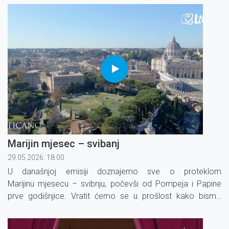
Marijin mjesec – svibanj
29.05.2026. 18:00
U današnjoj emisiji doznajemo sve o proteklom
Marijinu mjesecu – svibnju, počevši od Pompeja i Papine
prve godišnjice. Vratit ćemo se u prošlost kako bismo
otkrili posebnu pobožnost posljednjih četvorice papa.