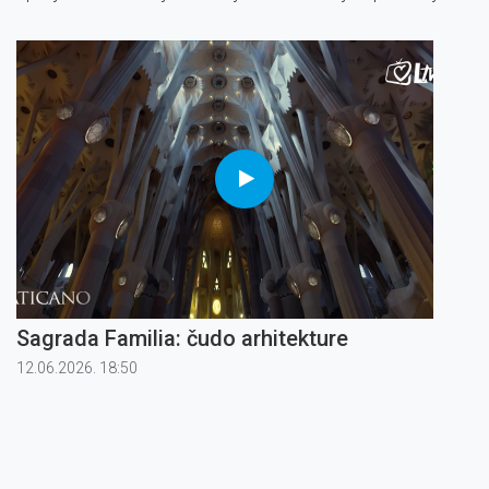
se euharistijskoj procesiji studenata i profesora
s Angelicuma.
Sagrada Familia: čudo arhitekture
12.06.2026. 18:50