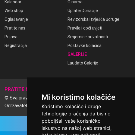
Kalendar
O nama
Web shop
Uplate/Donacije
Oglašavanje
Revizorska izvješća udruge
Pratite nas
Pravila i opći uvjeti
Prijava
Smjernice privatnosti
Registracija
Postavke kolačića
GALERIJE
Laudato Galerije
𝕏
PRATITE NAS
Mi koristimo kolačiće
© Sva prava pridržana Udruga Ime dobrote
Održavatelj Netcom d.o.o., Riva 6, Rijeka
Koristimo kolačiće i druge
tehnologije praćenja da bismo
poboljšali vaše korisničko
iskustvo na našoj web stranici,