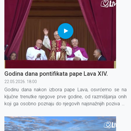
Godina dana pontifikata pape Lava XIV.
22.05.2026. 18:00
Godinu dana nakon izbora pape Lava, osvrćemo se na
ključne trenutke njegove prve godine, od razmišljanja onih
koji ga osobno poznaju do njegovih najsnažnijih poziva na
mir, ponovno se vraćamo putovanju koje je započelo na
Trgu svetog Petra.