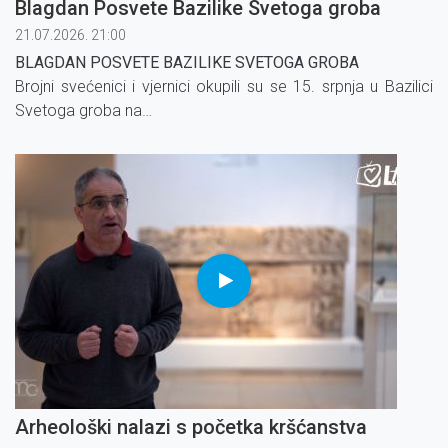
Blagdan Posvete Bazilike Svetoga groba
21.07.2026. 21:00
BLAGDAN POSVETE BAZILIKE SVETOGA GROBA
Brojni svećenici i vjernici okupili su se 15. srpnja u Bazilici
Svetoga groba na
svečanosti posvete crkve, posvećene 1149. godine u
sadašnjem obliku.
Arheološki nalazi s početka kršćanstva