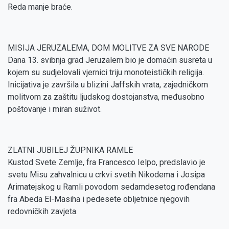
Reda manje braće.
MISIJA JERUZALEMA, DOM MOLITVE ZA SVE NARODE
Dana 13. svibnja grad Jeruzalem bio je domaćin susreta u
kojem su sudjelovali vjernici triju monoteističkih religija.
Inicijativa je završila u blizini Jaffskih vrata, zajedničkom
molitvom za zaštitu ljudskog dostojanstva, međusobno
poštovanje i miran suživot.
ZLATNI JUBILEJ ŽUPNIKA RAMLE
Kustod Svete Zemlje, fra Francesco Ielpo, predslavio je
svetu Misu zahvalnicu u crkvi svetih Nikodema i Josipa
Arimatejskog u Ramli povodom sedamdesetog rođendana
fra Abeda El-Masiha i pedesete obljetnice njegovih
redovničkih zavjeta.