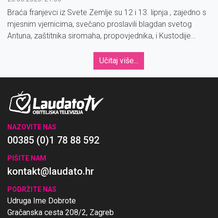
Braća franjevci iz Svete Zemlje su 12 i 13. lipnja , zajedno s
mjesnim vjernicima, svečano proslavili blagdan svetog
Antuna, zaštitnika siromaha, propovjednika, i Kustodije
Svete Zemlje.
Učitaj više...
NAZOVITE NAS
00385 (0)1 78 88 592
PIŠITE NAM
kontakt@laudato.hr
PODRŽITE NAS
Udruga Ime Dobrote
Gračanska cesta 208/2, Zagreb