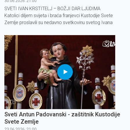
30.06.2026. 21:00
SVETI IVAN KRSTITELJ – BOŽJI DAR LJUDIMA
Katolici diljem svijeta i braća franjevci Kustodije Svete
Zemlje proslavili su nedavno svetkovinu svetog Ivana
Krstitelja, slavljem koje je održano na planinama Ain
Karema.
LATINSKI I PRAVOSLAVNI PATRIJARH U POSJETU GAZI
Sveti Antun Padovanski - zaštitnik Kustodije
Svete Zemlje
23.06.2026. 21:00